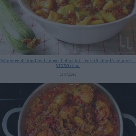
Mâncare de dovlecei cu roșii și ardei – rețetă simplă de vară –
VIDEO+text
28.07.2026