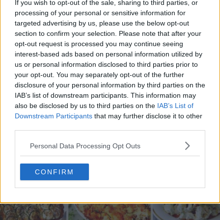
If you wish to opt-out of the sale, sharing to third parties, or
processing of your personal or sensitive information for
targeted advertising by us, please use the below opt-out
section to confirm your selection. Please note that after your
opt-out request is processed you may continue seeing
interest-based ads based on personal information utilized by
20 de rețete de salate de vară fără prelucrare termică
us or personal information disclosed to third parties prior to
06.08.2026
your opt-out. You may separately opt-out of the further
disclosure of your personal information by third parties on the
IAB’s list of downstream participants. This information may
also be disclosed by us to third parties on the
IAB’s List of
Downstream Participants
that may further disclose it to other
third parties.
Personal Data Processing Opt Outs
CONFIRM