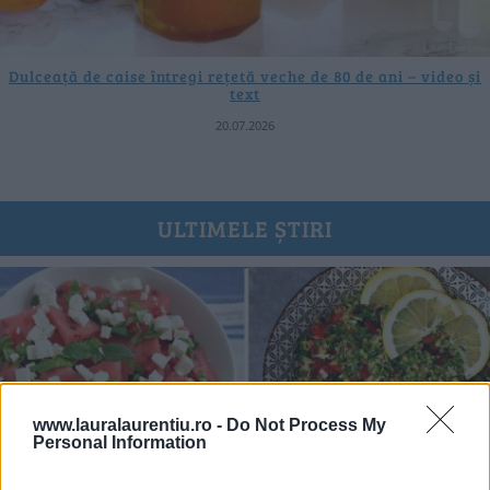
Dulceață de caise întregi rețetă veche de 80 de ani – video și
text
20.07.2026
ULTIMELE ȘTIRI
www.lauralaurentiu.ro -
Do Not Process My
Personal Information