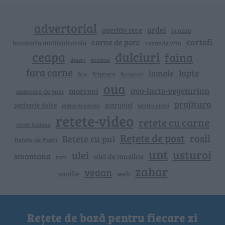
advertorial
ardei
aperitiv rece
branza
cartofi
carne de porc
bucataria multiculturala
carne de vita
ceapa
dulciuri
faina
dovlecei
desert
fara carne
lapte
lamaie
friptura
free
fursecuri
oua
ovo-lacto-vegetarian
morcovi
mancare de post
prajitura
patiserie dulce
patrunjel
patiserie sarata
pentru iarna
retete-video
retete cu carne
reteta italiana
Rețete de post
rosii
Rețete cu pui
Retete de Pasti
unt
usturoi
ulei
smantana
ulei de masline
tort
zahar
vegan
vanilie
web
Rețete de bază pentru fiecare zi