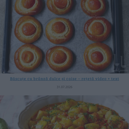
Băscuțe cu brânză dulce și caise – rețetă video + text
31.07.2026