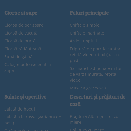
Ciorbe si supe
Feluri principale
Ciorba de perișoare
Chiftele simple
Ciorbă de văcuță
Chiftele marinate
Ciorbă de burtă
Ardei umpluți
Ciorbă rădăuțeană
Friptură de porc la cuptor –
rețetă video + text (pas cu
Supă de găină
pas)
Găluște pufoase pentru
Sarmale tradiționale în foi
supă
de varză murată, rețetă
video
Musaca grecească
Salate și aperitive
Deserturi și prăjituri de
casă
Salată de boeuf
Prăjitura Albinița – foi cu
Salată a la russe (varianta de
miere
post)
Prăjitură cu mere
Ouă umplute cu sos cu