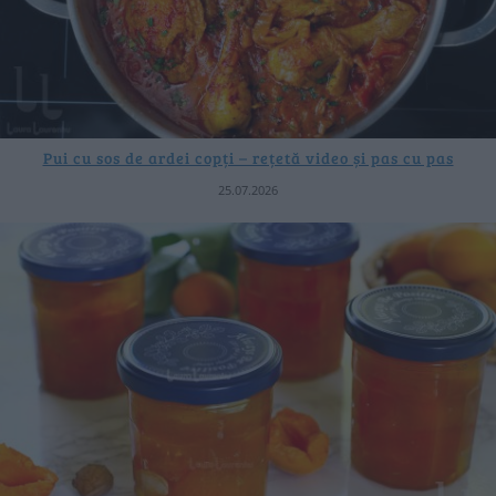
Pui cu sos de ardei copți – rețetă video și pas cu pas
25.07.2026