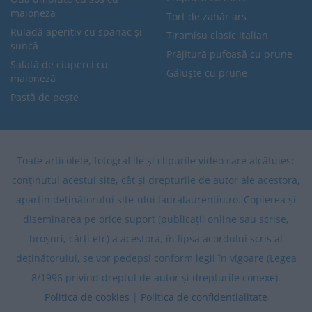
maioneză
Tort de zahăr ars
Ruladă aperitiv cu spanac și
Tiramisu clasic italian
șuncă
Prăjitură pufoasă cu prune
Salată de ciuperci cu
Găluște cu prune
maioneză
Pastă de pește
Toate articolele, fotografiile și clipurile video care alcătuiesc
conținutul acestui site, cât și drepturile de autor ale acestora,
aparțin deținătorului site-ului lauralaurentiu.ro. Copierea și
diseminarea pe orice suport (publicații online sau scrise,
broșuri, cărți etc) a acestora, în lipsa acordului scris al
deținătorului, se vor pedepsi conform legii în vigoare (Legea
8/1996 privind dreptul de autor și drepturile conexe).
Politica de cookies
|
Politica de confidentialitate