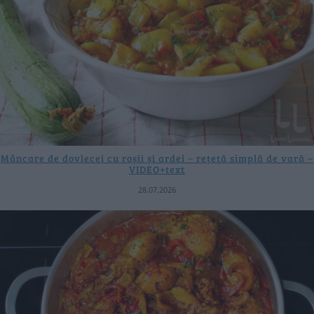
Mâncare de dovlecei cu roșii și ardei – rețetă simplă de vară –
VIDEO+text
28.07.2026