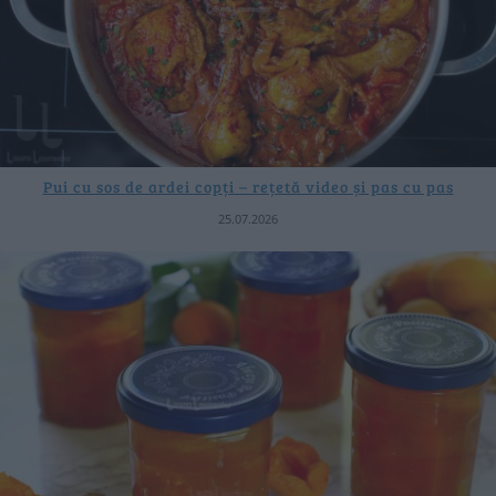
Pui cu sos de ardei copți – rețetă video și pas cu pas
25.07.2026