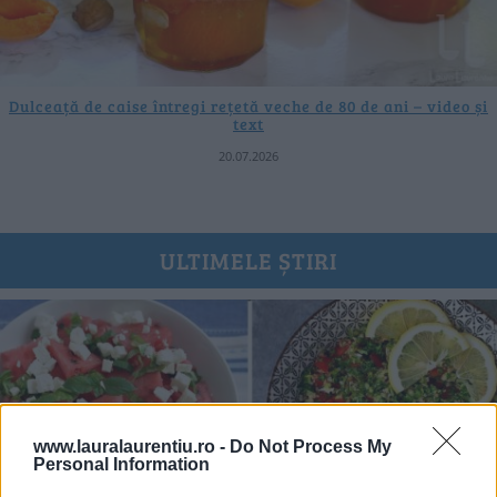
Dulceață de caise întregi rețetă veche de 80 de ani – video și
text
20.07.2026
ULTIMELE ȘTIRI
www.lauralaurentiu.ro -
Do Not Process My
Personal Information