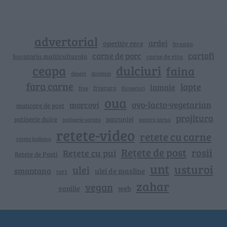
advertorial
ardei
aperitiv rece
branza
cartofi
carne de porc
bucataria multiculturala
carne de vita
ceapa
dulciuri
faina
dovlecei
desert
fara carne
lapte
lamaie
friptura
free
fursecuri
oua
ovo-lacto-vegetarian
morcovi
mancare de post
prajitura
patiserie dulce
patrunjel
patiserie sarata
pentru iarna
retete-video
retete cu carne
reteta italiana
Rețete de post
rosii
Rețete cu pui
Retete de Pasti
unt
usturoi
ulei
smantana
ulei de masline
tort
zahar
vegan
vanilie
web