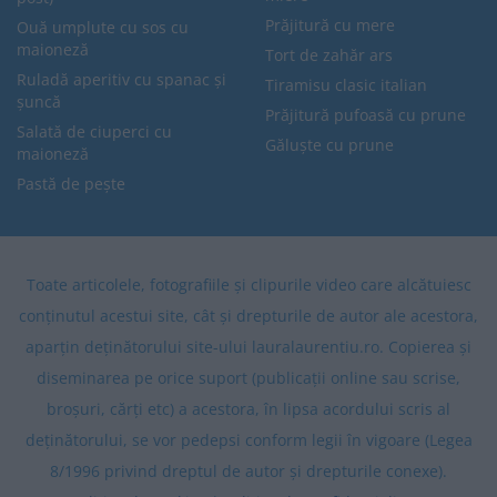
Prăjitură cu mere
Ouă umplute cu sos cu
maioneză
Tort de zahăr ars
Ruladă aperitiv cu spanac și
Tiramisu clasic italian
șuncă
Prăjitură pufoasă cu prune
Salată de ciuperci cu
Găluște cu prune
maioneză
Pastă de pește
Toate articolele, fotografiile și clipurile video care alcătuiesc
conținutul acestui site, cât și drepturile de autor ale acestora,
aparțin deținătorului site-ului lauralaurentiu.ro. Copierea și
diseminarea pe orice suport (publicații online sau scrise,
broșuri, cărți etc) a acestora, în lipsa acordului scris al
deținătorului, se vor pedepsi conform legii în vigoare (Legea
8/1996 privind dreptul de autor și drepturile conexe).