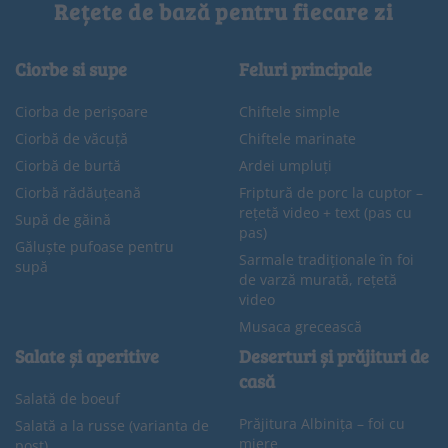
Rețete de bază pentru fiecare zi
Ciorbe si supe
Feluri principale
Ciorba de perișoare
Chiftele simple
Ciorbă de văcuță
Chiftele marinate
Ciorbă de burtă
Ardei umpluți
Ciorbă rădăuțeană
Friptură de porc la cuptor –
rețetă video + text (pas cu
Supă de găină
pas)
Găluște pufoase pentru
Sarmale tradiționale în foi
supă
de varză murată, rețetă
video
Musaca grecească
Salate și aperitive
Deserturi și prăjituri de
casă
Salată de boeuf
Prăjitura Albinița – foi cu
Salată a la russe (varianta de
miere
post)