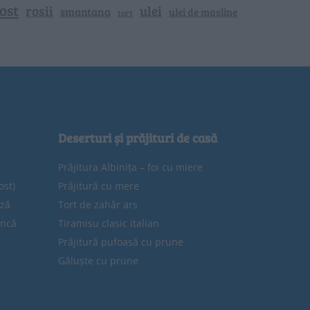
ost
rosii
ulei
smantana
ulei de masline
tort
Deserturi și prăjituri de casă
Prăjitura Albinița – foi cu miere
ost)
Prăjitură cu mere
eză
Tort de zahăr ars
uncă
Tiramisu clasic italian
Prăjitură pufoasă cu prune
Găluște cu prune