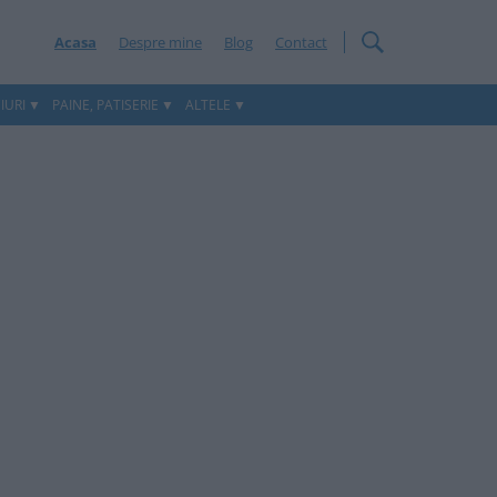
Acasa
Despre mine
Blog
Contact
IURI
PAINE, PATISERIE
ALTELE