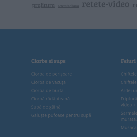
retete-video
r
prajitura
reteta italiana
Ciorbe si supe
Feluri
Ciorba de perișoare
Chiftel
Ciorbă de văcuță
Chiftel
Ciorbă de burtă
Ardei u
Ciorbă rădăuțeană
Friptură
video + 
Supă de găină
Sarmale 
Găluște pufoase pentru supă
murată,
Musaca