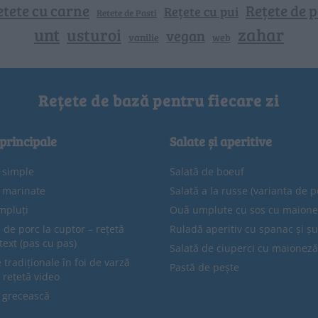
etete cu carne
Rețete de p
Rețete cu pui
Retete de Pasti
unt
zahar
usturoi
vegan
vanilie
web
Rețete de bază pentru fiecare zi
 principale
Salate și aperitive
e simple
Salată de boeuf
e marinate
Salată a la russe (varianta de p
mpluți
Ouă umplute cu sos cu maion
 de porc la cuptor – rețetă
Ruladă aperitiv cu spanac și ș
text (pas cu pas)
Salată de ciuperci cu maioneză
tradiționale în foi de varză
Pastă de pește
 rețetă video
 grecească