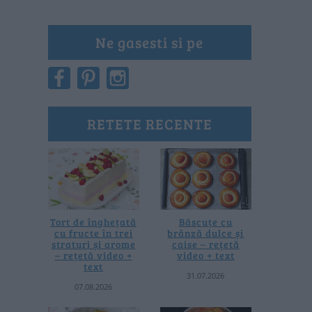
Ne gasesti si pe
RETETE RECENTE
Tort de înghețată
Băscuțe cu
cu fructe în trei
brânză dulce și
straturi și arome
caise – rețetă
– rețetă video +
video + text
text
31.07.2026
07.08.2026