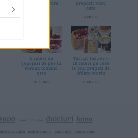
fără prelucrare
pregătit vara
termică
asta
06.08.2026
04.08.2026
4 rețete de
Torturi festive –
gogoșari de pus la
10 rețete pe care
borcan toamna
le poți pregăti de
asta
Sfânta Maria
24.09.2025
13.08.2025
eapa
dulciuri
faina
dovlecei
desert
patiserie dulce
patrunjel
patiserie sarata
pentru iarna