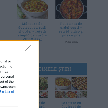
Mâncare de
Pui cu sos de
dovlecei cu roșii
ardei copți –
și ardei – rețetă
rețetă video și
simplă de vară –
pas cu pas
VIDEO+text
25.07.2026
28.07.2026
sonal or
ection to
ULTIMELE ȘTIRI
ou may
 personal
out of the
 downstream
B’s List of
20 de rețete de
10 rețete cu
salate de vară
dovlecei de