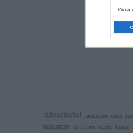
Persona
advertorial
ardei
aperitiv rece
bra
fara carne
lamaie
friptura
free
fursecuri