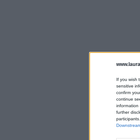
www.laura
If you wish 
sensitive in
confirm you
continue se
information 
further disc
participants
Downstream 