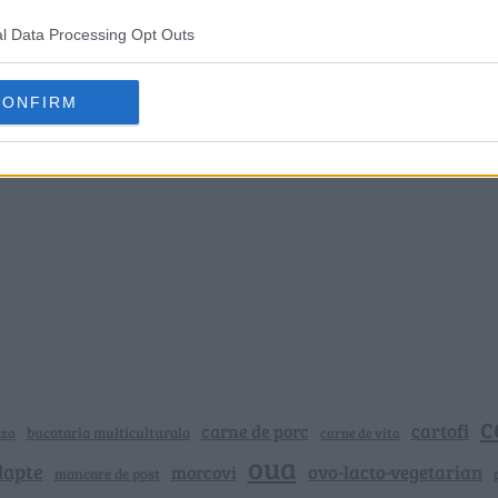
l Data Processing Opt Outs
CONFIRM
c
cartofi
carne de porc
bucataria multiculturala
nza
carne de vita
oua
lapte
ovo-lacto-vegetarian
morcovi
mancare de post