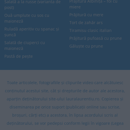
Prăjitura Albinița – foi cu
Salată a la russe (varianta de
miere
post)
Prăjitură cu mere
Ouă umplute cu sos cu
maioneză
Tort de zahăr ars
Ruladă aperitiv cu spanac și
Tiramisu clasic italian
șuncă
Prăjitură pufoasă cu prune
Salată de ciuperci cu
Găluște cu prune
maioneză
Pastă de pește
Toate articolele, fotografiile și clipurile video care alcătuiesc
conținutul acestui site, cât și drepturile de autor ale acestora,
aparțin deținătorului site-ului lauralaurentiu.ro. Copierea și
diseminarea pe orice suport (publicații online sau scrise,
broșuri, cărți etc) a acestora, în lipsa acordului scris al
deținătorului, se vor pedepsi conform legii în vigoare (Legea