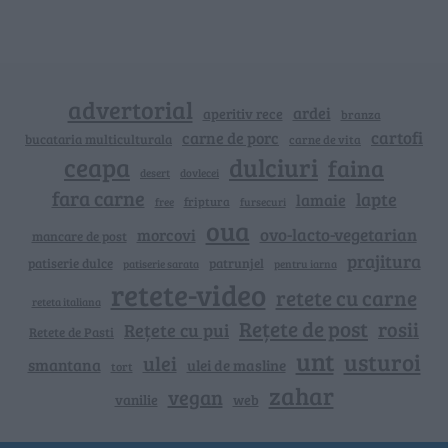
advertorial
ardei
aperitiv rece
branza
cartofi
carne de porc
bucataria multiculturala
carne de vita
ceapa
dulciuri
faina
dovlecei
desert
fara carne
lapte
lamaie
friptura
free
fursecuri
oua
ovo-lacto-vegetarian
morcovi
mancare de post
prajitura
patiserie dulce
patrunjel
patiserie sarata
pentru iarna
retete-video
retete cu carne
reteta italiana
Rețete de post
rosii
Rețete cu pui
Retete de Pasti
unt
usturoi
ulei
smantana
ulei de masline
tort
zahar
vegan
vanilie
web