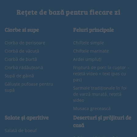
Rețete de bază pentru fiecare zi
Ciorbe si supe
Feluri principale
Ciorba de perișoare
Chiftele simple
Ciorbă de văcuță
Chiftele marinate
Ciorbă de burtă
Ardei umpluți
Ciorbă rădăuțeană
Friptură de porc la cuptor –
rețetă video + text (pas cu
Supă de găină
pas)
Găluște pufoase pentru
Sarmale tradiționale în foi
supă
de varză murată, rețetă
video
Musaca grecească
Salate și aperitive
Deserturi și prăjituri de
casă
Salată de boeuf