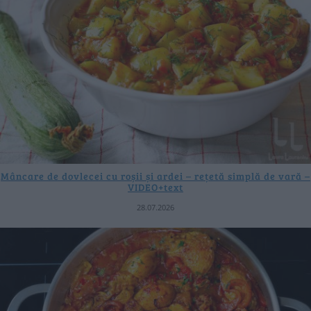
Mâncare de dovlecei cu roșii și ardei – rețetă simplă de vară –
VIDEO+text
28.07.2026