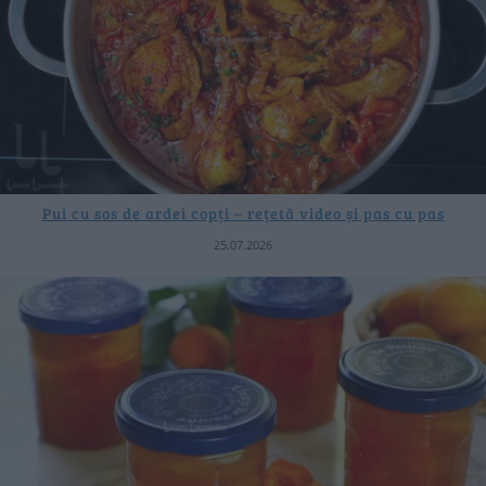
Pui cu sos de ardei copți – rețetă video și pas cu pas
25.07.2026