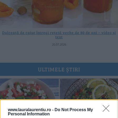
Dulceață de caise întregi rețetă veche de 80 de ani – video și
text
20.07.2026
ULTIMELE ȘTIRI
www.lauralaurentiu.ro -
Do Not Process My
Personal Information