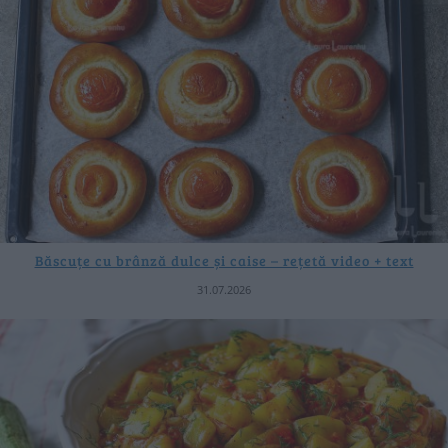
Băscuțe cu brânză dulce și caise – rețetă video + text
31.07.2026