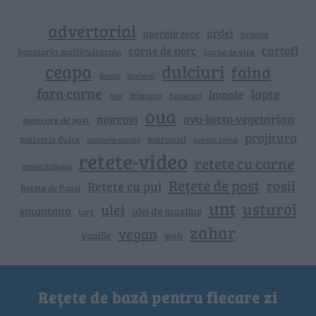
advertorial
ardei
aperitiv rece
branza
cartofi
carne de porc
bucataria multiculturala
carne de vita
ceapa
dulciuri
faina
dovlecei
desert
fara carne
lapte
lamaie
friptura
free
fursecuri
oua
ovo-lacto-vegetarian
morcovi
mancare de post
prajitura
patiserie dulce
patrunjel
patiserie sarata
pentru iarna
retete-video
retete cu carne
reteta italiana
Rețete de post
rosii
Rețete cu pui
Retete de Pasti
unt
usturoi
ulei
smantana
ulei de masline
tort
zahar
vegan
vanilie
web
Rețete de bază pentru fiecare zi