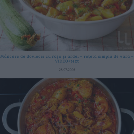
Mâncare de dovlecei cu roșii și ardei – rețetă simplă de vară –
VIDEO+text
28.07.2026