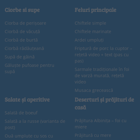
Ciorbe si supe
Feluri principale
Ciorba de perișoare
Chiftele simple
Ciorbă de văcuță
Chiftele marinate
Ciorbă de burtă
Ardei umpluți
Ciorbă rădăuțeană
Friptură de porc la cuptor –
rețetă video + text (pas cu
Supă de găină
pas)
Găluște pufoase pentru
Sarmale tradiționale în foi
supă
de varză murată, rețetă
video
Musaca grecească
Salate și aperitive
Deserturi și prăjituri de
casă
Salată de boeuf
Prăjitura Albinița – foi cu
Salată a la russe (varianta de
miere
post)
Prăjitură cu mere
Ouă umplute cu sos cu