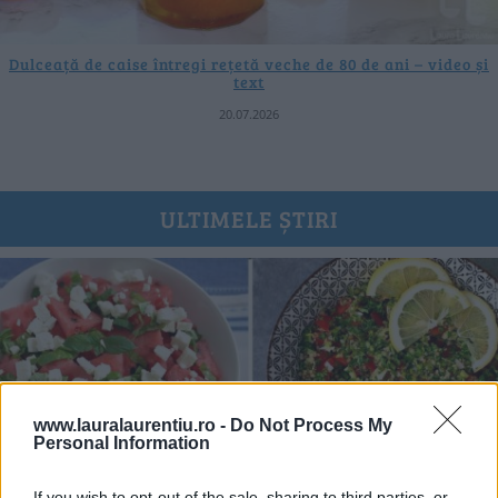
Dulceață de caise întregi rețetă veche de 80 de ani – video și
text
20.07.2026
ULTIMELE ȘTIRI
www.lauralaurentiu.ro -
Do Not Process My
Personal Information
If you wish to opt-out of the sale, sharing to third parties, or