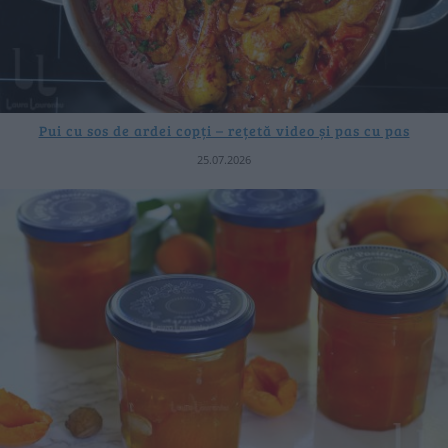
Pui cu sos de ardei copți – rețetă video și pas cu pas
25.07.2026