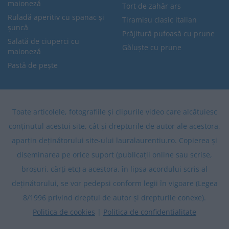
maioneză
Tort de zahăr ars
Ruladă aperitiv cu spanac și
Tiramisu clasic italian
șuncă
Prăjitură pufoasă cu prune
Salată de ciuperci cu
Găluște cu prune
maioneză
Pastă de pește
Toate articolele, fotografiile și clipurile video care alcătuiesc
conținutul acestui site, cât și drepturile de autor ale acestora,
aparțin deținătorului site-ului lauralaurentiu.ro. Copierea și
diseminarea pe orice suport (publicații online sau scrise,
broșuri, cărți etc) a acestora, în lipsa acordului scris al
deținătorului, se vor pedepsi conform legii în vigoare (Legea
8/1996 privind dreptul de autor și drepturile conexe).
Politica de cookies
|
Politica de confidentialitate