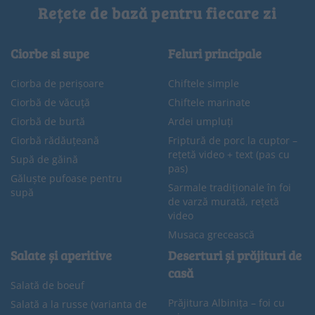
Rețete de bază pentru fiecare zi
Ciorbe si supe
Feluri principale
Ciorba de perișoare
Chiftele simple
Ciorbă de văcuță
Chiftele marinate
Ciorbă de burtă
Ardei umpluți
Ciorbă rădăuțeană
Friptură de porc la cuptor –
rețetă video + text (pas cu
Supă de găină
pas)
Găluște pufoase pentru
Sarmale tradiționale în foi
supă
de varză murată, rețetă
video
Musaca grecească
Salate și aperitive
Deserturi și prăjituri de
casă
Salată de boeuf
Prăjitura Albinița – foi cu
Salată a la russe (varianta de