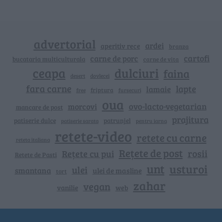
advertorial
ardei
aperitiv rece
branza
cartofi
carne de porc
bucataria multiculturala
carne de vita
ceapa
dulciuri
faina
dovlecei
desert
fara carne
lapte
lamaie
friptura
free
fursecuri
oua
ovo-lacto-vegetarian
morcovi
mancare de post
prajitura
patiserie dulce
patrunjel
patiserie sarata
pentru iarna
retete-video
retete cu carne
reteta italiana
Rețete de post
rosii
Rețete cu pui
Retete de Pasti
unt
usturoi
ulei
smantana
ulei de masline
tort
zahar
vegan
vanilie
web