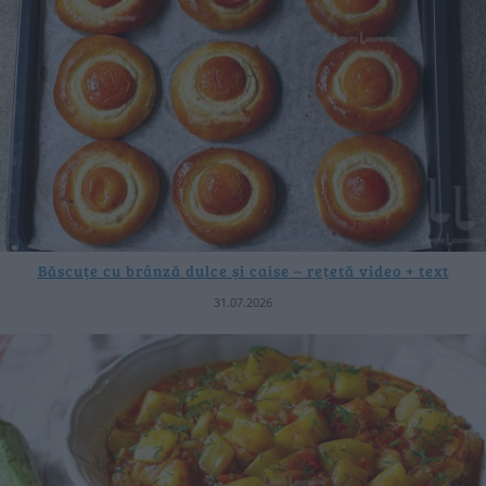
Băscuțe cu brânză dulce și caise – rețetă video + text
31.07.2026