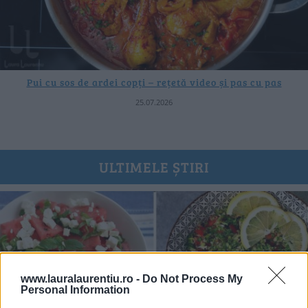
Pui cu sos de ardei copți – rețetă video și pas cu pas
25.07.2026
ULTIMELE ȘTIRI
www.lauralaurentiu.ro -
Do Not Process My
Personal Information