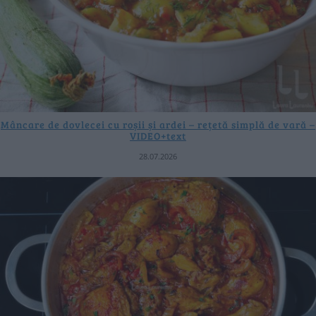
Mâncare de dovlecei cu roșii și ardei – rețetă simplă de vară –
VIDEO+text
28.07.2026