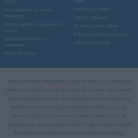
miere
post)
Prăjitură cu mere
Ouă umplute cu sos cu
maioneză
Tort de zahăr ars
Ruladă aperitiv cu spanac și
Tiramisu clasic italian
șuncă
Prăjitură pufoasă cu prune
Salată de ciuperci cu
Găluște cu prune
maioneză
Pastă de pește
Toate articolele, fotografiile și clipurile video care alcătuiesc
conținutul acestui site, cât și drepturile de autor ale acestora,
aparțin deținătorului site-ului lauralaurentiu.ro. Copierea și
diseminarea pe orice suport (publicații online sau scrise,
broșuri, cărți etc) a acestora, în lipsa acordului scris al
deținătorului, se vor pedepsi conform legii în vigoare (Legea
8/1996 privind dreptul de autor și drepturile conexe).