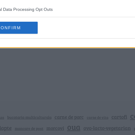
l Data Processing Opt Outs
CONFIRM
c
cartofi
carne de porc
bucataria multiculturala
nza
carne de vita
oua
lapte
ovo-lacto-vegetarian
morcovi
mancare de post