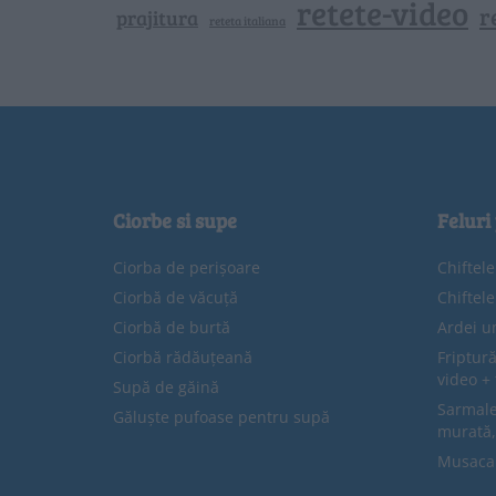
retete-video
r
prajitura
reteta italiana
Ciorbe si supe
Feluri
Ciorba de perișoare
Chiftel
Ciorbă de văcuță
Chiftel
Ciorbă de burtă
Ardei u
Ciorbă rădăuțeană
Friptură
video + 
Supă de găină
Sarmale 
Găluște pufoase pentru supă
murată,
Musaca