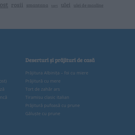
ost
rosii
ulei
smantana
ulei de masline
tort
Deserturi și prăjituri de casă
Prăjitura Albinița – foi cu miere
ost)
Prăjitură cu mere
eză
Tort de zahăr ars
uncă
Tiramisu clasic italian
Prăjitură pufoasă cu prune
Găluște cu prune