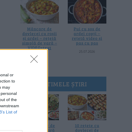
Mâncare de
Pui cu sos de
dovlecei cu roșii
ardei copți –
și ardei – rețetă
rețetă video și
simplă de vară –
pas cu pas
VIDEO+text
25.07.2026
28.07.2026
sonal or
ection to
ULTIMELE ȘTIRI
ou may
 personal
out of the
 downstream
B’s List of
20 de rețete de
10 rețete cu
salate de vară
dovlecei de