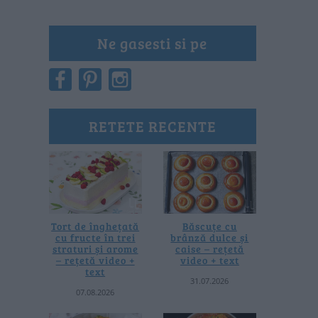
Ne gasesti si pe
RETETE RECENTE
Tort de înghețată
Băscuțe cu
cu fructe în trei
brânză dulce și
straturi și arome
caise – rețetă
– rețetă video +
video + text
text
31.07.2026
07.08.2026