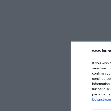
www.laura
If you wish 
sensitive in
confirm you
continue se
information 
further disc
participants
Downstream 