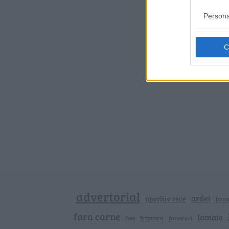
Persona
advertorial
ardei
aperitiv rece
bra
fara carne
lamaie
friptura
free
fursecuri