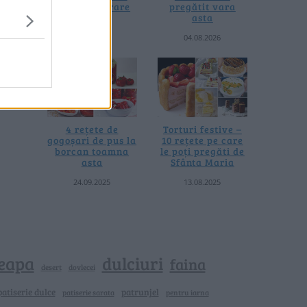
fără prelucrare
pregătit vara
termică
asta
06.08.2026
04.08.2026
4 rețete de
Torturi festive –
gogoșari de pus la
10 rețete pe care
borcan toamna
le poți pregăti de
asta
Sfânta Maria
24.09.2025
13.08.2025
eapa
dulciuri
faina
dovlecei
desert
patiserie dulce
patrunjel
patiserie sarata
pentru iarna