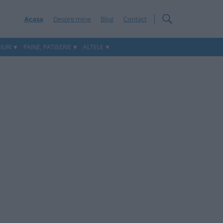
Acasa
Despre mine
Blog
Contact
IURI
PAINE, PATISERIE
ALTELE