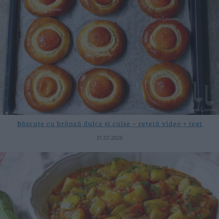
Băscuțe cu brânză dulce și caise – rețetă video + text
31.07.2026