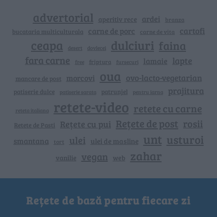
advertorial
ardei
aperitiv rece
branza
cartofi
carne de porc
bucataria multiculturala
carne de vita
ceapa
dulciuri
faina
dovlecei
desert
fara carne
lapte
lamaie
friptura
free
fursecuri
oua
ovo-lacto-vegetarian
morcovi
mancare de post
prajitura
patiserie dulce
patrunjel
patiserie sarata
pentru iarna
retete-video
retete cu carne
reteta italiana
Rețete de post
rosii
Rețete cu pui
Retete de Pasti
unt
usturoi
ulei
smantana
ulei de masline
tort
zahar
vegan
vanilie
web
Rețete de bază pentru fiecare zi