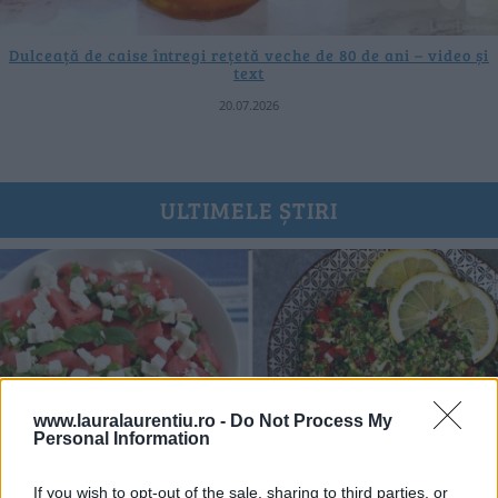
Dulceață de caise întregi rețetă veche de 80 de ani – video și
text
20.07.2026
ULTIMELE ȘTIRI
www.lauralaurentiu.ro -
Do Not Process My
Personal Information
If you wish to opt-out of the sale, sharing to third parties, or