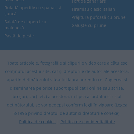
Tort de zahăr ars
Ruladă aperitiv cu spanac și
Tiramisu clasic italian
șuncă
Prăjitură pufoasă cu prune
Salată de ciuperci cu
Găluște cu prune
maioneză
Pastă de pește
Toate articolele, fotografiile și clipurile video care alcătuiesc
conținutul acestui site, cât și drepturile de autor ale acestora,
aparțin deținătorului site-ului lauralaurentiu.ro. Copierea și
diseminarea pe orice suport (publicații online sau scrise,
broșuri, cărți etc) a acestora, în lipsa acordului scris al
deținătorului, se vor pedepsi conform legii în vigoare (Legea
8/1996 privind dreptul de autor și drepturile conexe).
Politica de cookies
|
Politica de confidentialitate