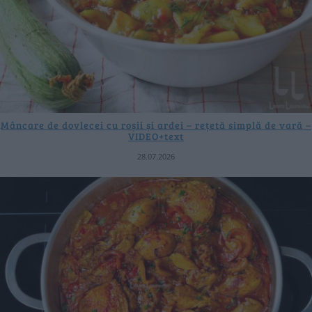
Mâncare de dovlecei cu roșii și ardei – rețetă simplă de vară –
VIDEO+text
28.07.2026