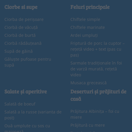
Ciorbe si supe
Feluri principale
Ciorba de perișoare
Chiftele simple
Ciorbă de văcuță
Chiftele marinate
Ciorbă de burtă
Ardei umpluți
Ciorbă rădăuțeană
Friptură de porc la cuptor –
rețetă video + text (pas cu
Supă de găină
pas)
Găluște pufoase pentru
Sarmale tradiționale în foi
supă
de varză murată, rețetă
video
Musaca grecească
Salate și aperitive
Deserturi și prăjituri de
casă
Salată de boeuf
Prăjitura Albinița – foi cu
Salată a la russe (varianta de
miere
post)
Prăjitură cu mere
Ouă umplute cu sos cu
maioneză