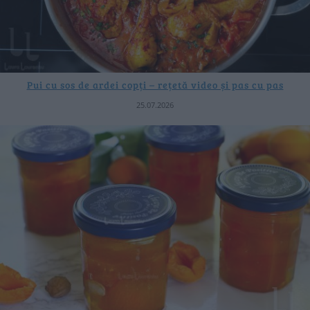
Pui cu sos de ardei copți – rețetă video și pas cu pas
25.07.2026