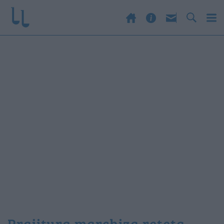
prajitura marchiza reteta