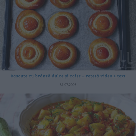
Băscuțe cu brânză dulce și caise – rețetă video + text
31.07.2026