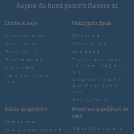
Rețete de bază pentru fiecare zi
Ciorbe si supe
Feluri principale
Ciorba de perișoare
Chiftele simple
Ciorbă de văcuță
Chiftele marinate
Ciorbă de burtă
Ardei umpluți
Ciorbă rădăuțeană
Friptură de porc la cuptor –
rețetă video + text (pas cu
Supă de găină
pas)
Găluște pufoase pentru
Sarmale tradiționale în foi
supă
de varză murată, rețetă
video
Musaca grecească
Salate și aperitive
Deserturi și prăjituri de
casă
Salată de boeuf
Prăjitura Albinița – foi cu
Salată a la russe (varianta de