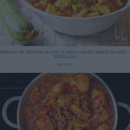
Mâncare de dovlecei cu roșii și ardei – rețetă simplă de vară –
VIDEO+text
28.07.2026