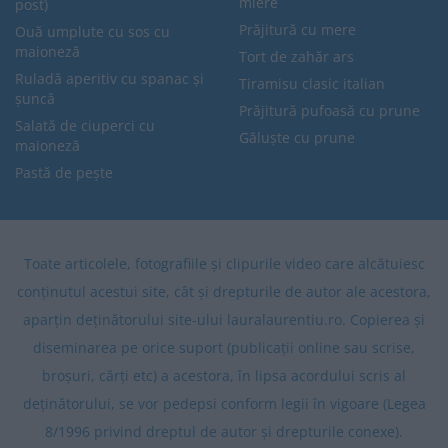
miere
post)
Prăjitură cu mere
Ouă umplute cu sos cu
maioneză
Tort de zahăr ars
Ruladă aperitiv cu spanac și
Tiramisu clasic italian
șuncă
Prăjitură pufoasă cu prune
Salată de ciuperci cu
Găluște cu prune
maioneză
Pastă de pește
Toate articolele, fotografiile și clipurile video care alcătuiesc
conținutul acestui site, cât și drepturile de autor ale acestora,
aparțin deținătorului site-ului lauralaurentiu.ro. Copierea și
diseminarea pe orice suport (publicații online sau scrise,
broșuri, cărți etc) a acestora, în lipsa acordului scris al
deținătorului, se vor pedepsi conform legii în vigoare (Legea
8/1996 privind dreptul de autor și drepturile conexe).