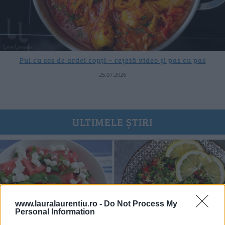
Pui cu sos de ardei copți – rețetă video și pas cu pas
25.07.2026
ULTIMELE ȘTIRI
www.lauralaurentiu.ro -
Do Not Process My
Personal Information