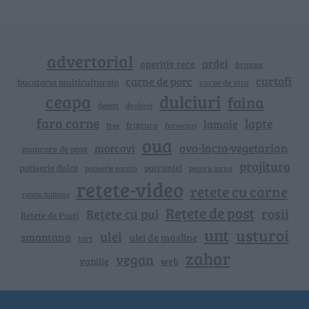
advertorial
ardei
aperitiv rece
branza
cartofi
carne de porc
bucataria multiculturala
carne de vita
ceapa
dulciuri
faina
dovlecei
desert
fara carne
lapte
lamaie
friptura
free
fursecuri
oua
ovo-lacto-vegetarian
morcovi
mancare de post
prajitura
patiserie dulce
patrunjel
patiserie sarata
pentru iarna
retete-video
retete cu carne
reteta italiana
Rețete de post
rosii
Rețete cu pui
Retete de Pasti
unt
usturoi
ulei
smantana
ulei de masline
tort
zahar
vegan
vanilie
web