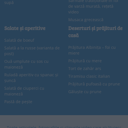
Sarmale tradiționale în foi
supă
de varză murată, rețetă
video
Musaca grecească
Salate și aperitive
Deserturi și prăjituri de
casă
Salată de boeuf
Prăjitura Albinița – foi cu
Salată a la russe (varianta de
miere
post)
Prăjitură cu mere
Ouă umplute cu sos cu
maioneză
Tort de zahăr ars
Ruladă aperitiv cu spanac și
Tiramisu clasic italian
șuncă
Prăjitură pufoasă cu prune
Salată de ciuperci cu
Găluște cu prune
maioneză
Pastă de pește
Toate articolele, fotografiile și clipurile video care alcătuiesc