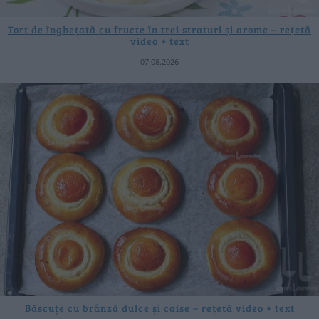
Tort de înghețată cu fructe în trei straturi și arome – rețetă
video + text
07.08.2026
Băscuțe cu brânză dulce și caise – rețetă video + text