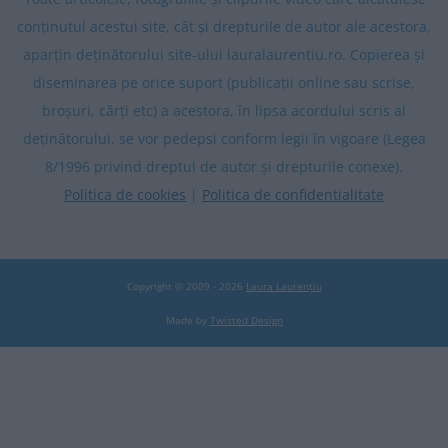
conținutul acestui site, cât și drepturile de autor ale acestora,
aparțin deținătorului site-ului lauralaurentiu.ro. Copierea și
diseminarea pe orice suport (publicații online sau scrise,
broșuri, cărți etc) a acestora, în lipsa acordului scris al
deținătorului, se vor pedepsi conform legii în vigoare (Legea
8/1996 privind dreptul de autor și drepturile conexe).
Politica de cookies
|
Politica de confidentialitate
Copyright © 2009 - 2026
Laura Laurențiu
Made by
Twisted Design