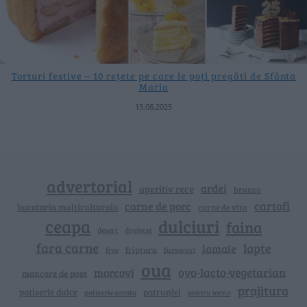
Torturi festive – 10 rețete pe care le poți pregăti de Sfânta
Maria
13.08.2025
advertorial
ardei
aperitiv rece
branza
cartofi
carne de porc
bucataria multiculturala
carne de vita
ceapa
dulciuri
faina
dovlecei
desert
fara carne
lapte
lamaie
friptura
free
fursecuri
oua
ovo-lacto-vegetarian
morcovi
mancare de post
prajitura
patiserie dulce
patrunjel
patiserie sarata
pentru iarna