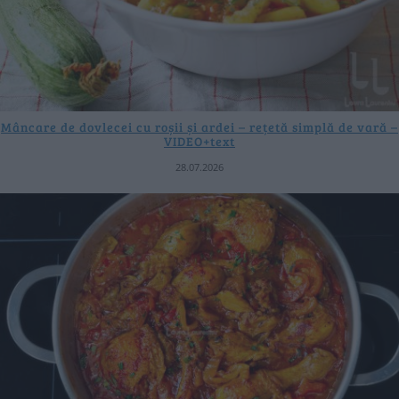
Mâncare de dovlecei cu roșii și ardei – rețetă simplă de vară –
VIDEO+text
28.07.2026