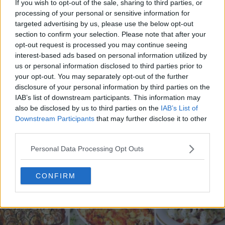
If you wish to opt-out of the sale, sharing to third parties, or
processing of your personal or sensitive information for
targeted advertising by us, please use the below opt-out
section to confirm your selection. Please note that after your
opt-out request is processed you may continue seeing
interest-based ads based on personal information utilized by
20 de rețete de salate de vară fără prelucrare termică
us or personal information disclosed to third parties prior to
06.08.2026
your opt-out. You may separately opt-out of the further
disclosure of your personal information by third parties on the
IAB’s list of downstream participants. This information may
also be disclosed by us to third parties on the
IAB’s List of
Downstream Participants
that may further disclose it to other
third parties.
Personal Data Processing Opt Outs
CONFIRM