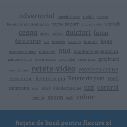
advertorial
ardei
aperitiv rece
branza
cartofi
carne de porc
bucataria multiculturala
carne de vita
ceapa
dulciuri
faina
dovlecei
desert
fara carne
lapte
lamaie
friptura
free
fursecuri
oua
ovo-lacto-vegetarian
morcovi
mancare de post
prajitura
patiserie dulce
patrunjel
patiserie sarata
pentru iarna
retete-video
retete cu carne
reteta italiana
Rețete de post
rosii
Rețete cu pui
Retete de Pasti
unt
usturoi
ulei
smantana
ulei de masline
tort
zahar
vegan
vanilie
web
Rețete de bază pentru fiecare zi