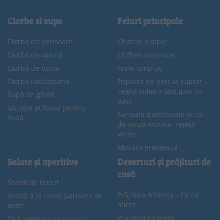
Ciorbe si supe
Feluri principale
Ciorba de perișoare
Chiftele simple
Ciorbă de văcuță
Chiftele marinate
Ciorbă de burtă
Ardei umpluți
Ciorbă rădăuțeană
Friptură de porc la cuptor –
rețetă video + text (pas cu
Supă de găină
pas)
Găluște pufoase pentru
Sarmale tradiționale în foi
supă
de varză murată, rețetă
video
Musaca grecească
Salate și aperitive
Deserturi și prăjituri de
casă
Salată de boeuf
Prăjitura Albinița – foi cu
Salată a la russe (varianta de
miere
post)
Prăjitură cu mere
Ouă umplute cu sos cu