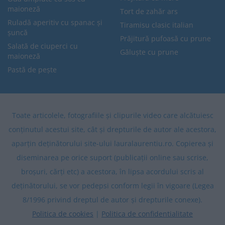
maioneză
Tort de zahăr ars
Ruladă aperitiv cu spanac și
Tiramisu clasic italian
șuncă
Prăjitură pufoasă cu prune
Salată de ciuperci cu
Găluște cu prune
maioneză
Pastă de pește
Toate articolele, fotografiile și clipurile video care alcătuiesc
conținutul acestui site, cât și drepturile de autor ale acestora,
aparțin deținătorului site-ului lauralaurentiu.ro. Copierea și
diseminarea pe orice suport (publicații online sau scrise,
broșuri, cărți etc) a acestora, în lipsa acordului scris al
deținătorului, se vor pedepsi conform legii în vigoare (Legea
8/1996 privind dreptul de autor și drepturile conexe).
Politica de cookies
|
Politica de confidentialitate