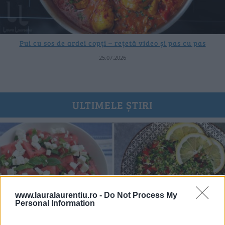
Pui cu sos de ardei copți – rețetă video și pas cu pas
25.07.2026
ULTIMELE ȘTIRI
www.lauralaurentiu.ro -
Do Not Process My
Personal Information