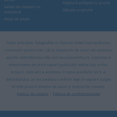
Prăjitură pufoasă cu prune
Salată de ciuperci cu
Găluște cu prune
maioneză
Pastă de pește
Toate articolele, fotografiile și clipurile video care alcătuiesc
conținutul acestui site, cât și drepturile de autor ale acestora,
aparțin deținătorului site-ului lauralaurentiu.ro. Copierea și
diseminarea pe orice suport (publicații online sau scrise,
broșuri, cărți etc) a acestora, în lipsa acordului scris al
deținătorului, se vor pedepsi conform legii în vigoare (Legea
8/1996 privind dreptul de autor și drepturile conexe).
Politica de cookies
|
Politica de confidentialitate