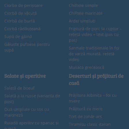
Ciorba de perișoare
Chiftele simple
Ciorbă de văcuță
Chiftele marinate
Ciorbă de burtă
Ardei umpluți
Ciorbă rădăuțeană
Friptură de porc la cuptor –
rețetă video + text (pas cu
Supă de găină
pas)
Găluște pufoase pentru
Sarmale tradiționale în foi
supă
de varză murată, rețetă
video
Musaca grecească
Salate și aperitive
Deserturi și prăjituri de
casă
Salată de boeuf
Prăjitura Albinița – foi cu
Salată a la russe (varianta de
miere
post)
Prăjitură cu mere
Ouă umplute cu sos cu
maioneză
Tort de zahăr ars
Ruladă aperitiv cu spanac și
Tiramisu clasic italian
șuncă