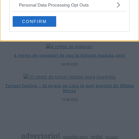
Personal Data Processing Opt Outs
CONFIRM
10 rețete cu dovlecei de pregătit vara asta
04.08.2026
4 rețete de gogoșari de pus la borcan toamna asta
24.09.2025
Torturi festive – 10 rețete pe care le poți pregăti de Sfânta
Maria
13.08.2025
advertorial
ardei
aperitiv rece
branza