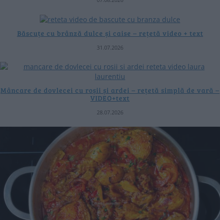
Băscuțe cu brânză dulce și caise – rețetă video + text
31.07.2026
Mâncare de dovlecei cu roșii și ardei – rețetă simplă de vară –
VIDEO+text
28.07.2026