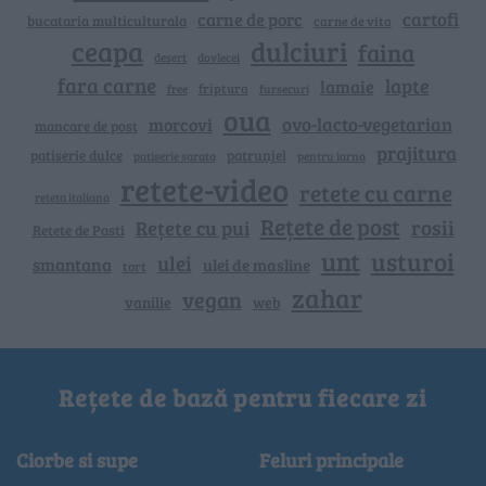
cartofi
carne de porc
bucataria multiculturala
carne de vita
ceapa
dulciuri
faina
dovlecei
desert
fara carne
lapte
lamaie
friptura
free
fursecuri
oua
ovo-lacto-vegetarian
morcovi
mancare de post
prajitura
patiserie dulce
patrunjel
patiserie sarata
pentru iarna
retete-video
retete cu carne
reteta italiana
Rețete de post
rosii
Rețete cu pui
Retete de Pasti
unt
usturoi
ulei
smantana
ulei de masline
tort
zahar
vegan
vanilie
web
Rețete de bază pentru fiecare zi
Ciorbe si supe
Feluri principale