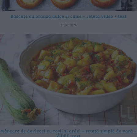
Băscuțe cu brânză dulce și caise – rețetă video + text
31.07.2026
Mâncare de dovlecei cu roșii și ardei – rețetă simplă de vară –
VIDEO+text