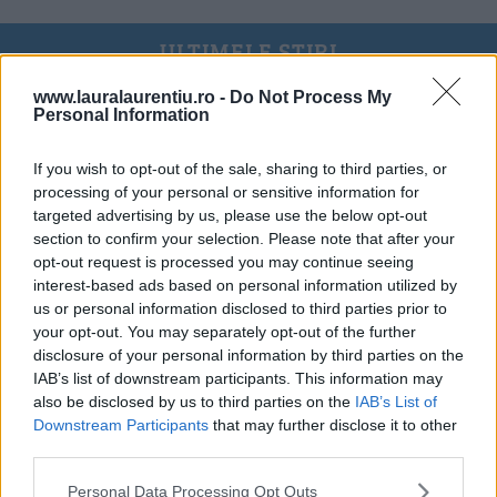
ULTIMELE ȘTIRI
www.lauralaurentiu.ro -
Do Not Process My
Personal Information
If you wish to opt-out of the sale, sharing to third parties, or
processing of your personal or sensitive information for
targeted advertising by us, please use the below opt-out
section to confirm your selection. Please note that after your
opt-out request is processed you may continue seeing
interest-based ads based on personal information utilized by
us or personal information disclosed to third parties prior to
your opt-out. You may separately opt-out of the further
disclosure of your personal information by third parties on the
IAB’s list of downstream participants. This information may
also be disclosed by us to third parties on the
IAB’s List of
Downstream Participants
that may further disclose it to other
20 de rețete de salate de vară fără prelucrare termică
third parties.
06.08.2026
Personal Data Processing Opt Outs