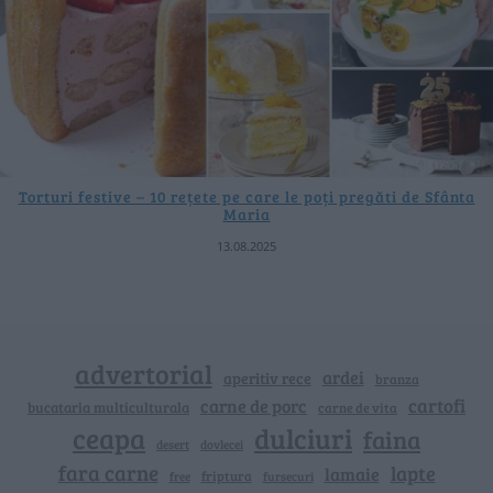
Torturi festive – 10 rețete pe care le poți pregăti de Sfânta
Maria
13.08.2025
advertorial
ardei
aperitiv rece
branza
cartofi
carne de porc
bucataria multiculturala
carne de vita
ceapa
dulciuri
faina
dovlecei
desert
fara carne
lapte
lamaie
friptura
free
fursecuri