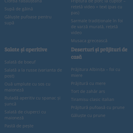
Ciorbă rădăuțeană
Friptură de porc la cuptor –
rețetă video + text (pas cu
Supă de găină
pas)
Găluște pufoase pentru
Sarmale tradiționale în foi
supă
de varză murată, rețetă
video
Musaca grecească
Salate și aperitive
Deserturi și prăjituri de
casă
Salată de boeuf
Prăjitura Albinița – foi cu
Salată a la russe (varianta de
miere
post)
Prăjitură cu mere
Ouă umplute cu sos cu
maioneză
Tort de zahăr ars
Ruladă aperitiv cu spanac și
Tiramisu clasic italian
șuncă
Prăjitură pufoasă cu prune
Salată de ciuperci cu
Găluște cu prune
maioneză
Pastă de pește