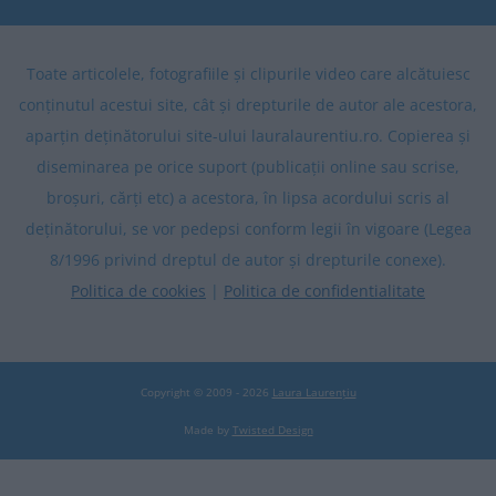
Toate articolele, fotografiile și clipurile video care alcătuiesc
conținutul acestui site, cât și drepturile de autor ale acestora,
aparțin deținătorului site-ului lauralaurentiu.ro. Copierea și
diseminarea pe orice suport (publicații online sau scrise,
broșuri, cărți etc) a acestora, în lipsa acordului scris al
deținătorului, se vor pedepsi conform legii în vigoare (Legea
8/1996 privind dreptul de autor și drepturile conexe).
Politica de cookies
|
Politica de confidentialitate
Copyright © 2009 - 2026
Laura Laurențiu
Made by
Twisted Design