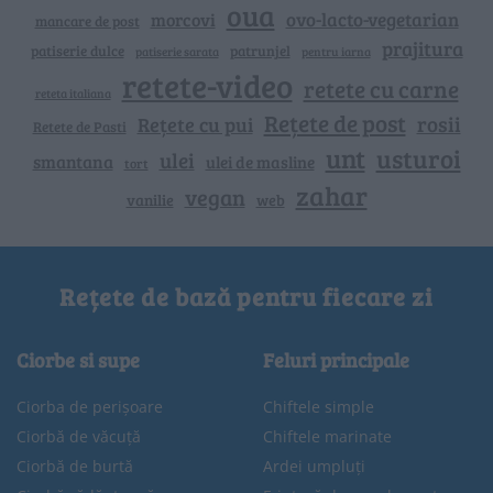
oua
ovo-lacto-vegetarian
morcovi
mancare de post
prajitura
patiserie dulce
patrunjel
patiserie sarata
pentru iarna
retete-video
retete cu carne
reteta italiana
Rețete de post
rosii
Rețete cu pui
Retete de Pasti
unt
usturoi
ulei
smantana
ulei de masline
tort
zahar
vegan
vanilie
web
Rețete de bază pentru fiecare zi
Ciorbe si supe
Feluri principale
Ciorba de perișoare
Chiftele simple
Ciorbă de văcuță
Chiftele marinate
Ciorbă de burtă
Ardei umpluți