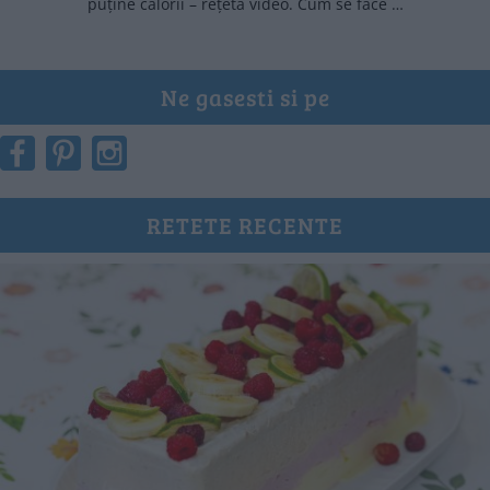
puține calorii – rețetă video. Cum se face …
Ne gasesti si pe
RETETE RECENTE