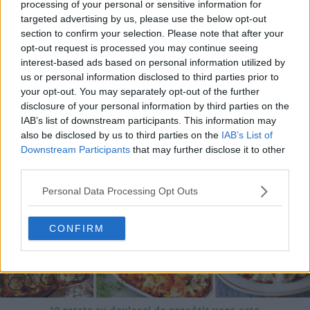
processing of your personal or sensitive information for
targeted advertising by us, please use the below opt-out
section to confirm your selection. Please note that after your
opt-out request is processed you may continue seeing
20 de rețete de salate de vară fără prelucrare termică
interest-based ads based on personal information utilized by
06.08.2026
us or personal information disclosed to third parties prior to
your opt-out. You may separately opt-out of the further
disclosure of your personal information by third parties on the
IAB’s list of downstream participants. This information may
also be disclosed by us to third parties on the
IAB’s List of
Downstream Participants
that may further disclose it to other
third parties.
Personal Data Processing Opt Outs
CONFIRM
10 rețete cu dovlecei de pregătit vara asta