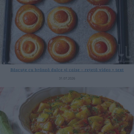
Băscuțe cu brânză dulce și caise – rețetă video + text
31.07.2026