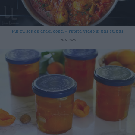
Pui cu sos de ardei copți – rețetă video și pas cu pas
25.07.2026