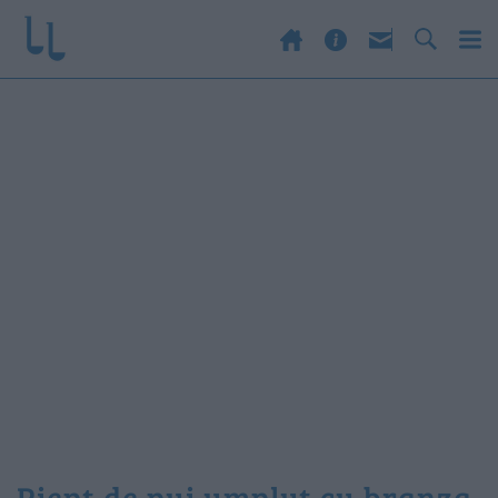
piept de pui umplut cu branza