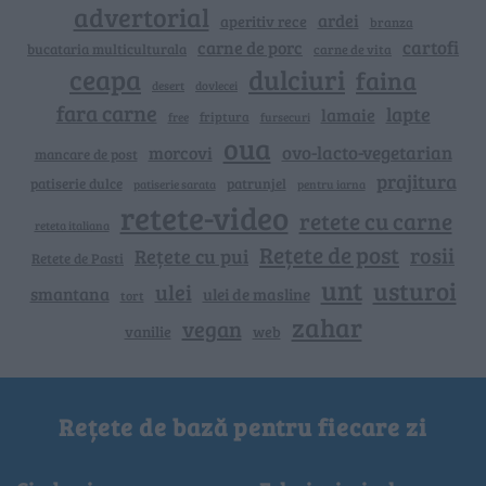
advertorial
ardei
aperitiv rece
branza
cartofi
carne de porc
bucataria multiculturala
carne de vita
ceapa
dulciuri
faina
dovlecei
desert
fara carne
lapte
lamaie
friptura
free
fursecuri
oua
ovo-lacto-vegetarian
morcovi
mancare de post
prajitura
patiserie dulce
patrunjel
patiserie sarata
pentru iarna
retete-video
retete cu carne
reteta italiana
Rețete de post
rosii
Rețete cu pui
Retete de Pasti
unt
usturoi
ulei
smantana
ulei de masline
tort
zahar
vegan
vanilie
web
Rețete de bază pentru fiecare zi