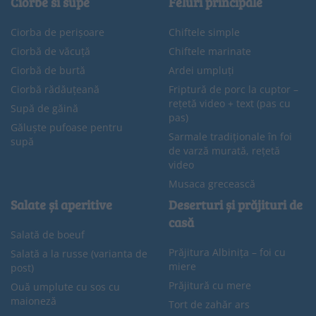
Ciorbe si supe
Feluri principale
Ciorba de perișoare
Chiftele simple
Ciorbă de văcuță
Chiftele marinate
Ciorbă de burtă
Ardei umpluți
Ciorbă rădăuțeană
Friptură de porc la cuptor –
rețetă video + text (pas cu
Supă de găină
pas)
Găluște pufoase pentru
Sarmale tradiționale în foi
supă
de varză murată, rețetă
video
Musaca grecească
Salate și aperitive
Deserturi și prăjituri de
casă
Salată de boeuf
Prăjitura Albinița – foi cu
Salată a la russe (varianta de
miere
post)
Prăjitură cu mere
Ouă umplute cu sos cu
maioneză
Tort de zahăr ars