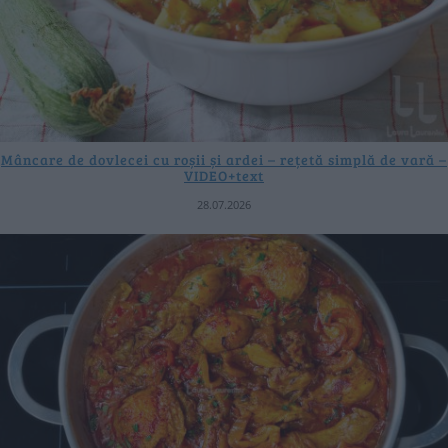
Mâncare de dovlecei cu roșii și ardei – rețetă simplă de vară –
VIDEO+text
28.07.2026