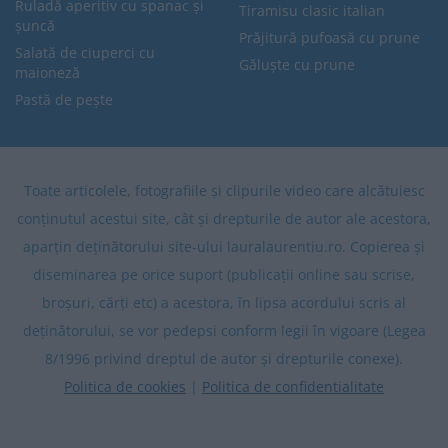
Ruladă aperitiv cu spanac și
Tiramisu clasic italian
șuncă
Prăjitură pufoasă cu prune
Salată de ciuperci cu
Găluște cu prune
maioneză
Pastă de pește
Toate articolele, fotografiile și clipurile video care alcătuiesc
conținutul acestui site, cât și drepturile de autor ale acestora,
aparțin deținătorului site-ului lauralaurentiu.ro. Copierea și
diseminarea pe orice suport (publicații online sau scrise,
broșuri, cărți etc) a acestora, în lipsa acordului scris al
deținătorului, se vor pedepsi conform legii în vigoare (Legea
8/1996 privind dreptul de autor și drepturile conexe).
Politica de cookies
|
Politica de confidentialitate