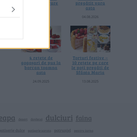
fără prelucrare
pregătit vara
termică
asta
06.08.2026
04.08.2026
4 rețete de
Torturi festive –
gogoșari de pus la
10 rețete pe care
borcan toamna
le poți pregăti de
asta
Sfânta Maria
24.09.2025
13.08.2025
eapa
dulciuri
faina
dovlecei
desert
patiserie dulce
patrunjel
patiserie sarata
pentru iarna