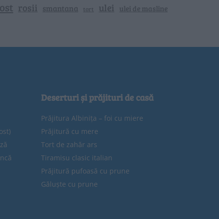
ost
rosii
ulei
smantana
ulei de masline
tort
Deserturi și prăjituri de casă
Prăjitura Albinița – foi cu miere
ost)
Prăjitură cu mere
eză
Tort de zahăr ars
uncă
Tiramisu clasic italian
Prăjitură pufoasă cu prune
Găluște cu prune