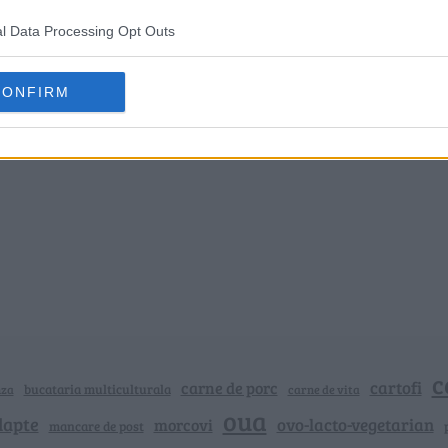
l Data Processing Opt Outs
CONFIRM
c
cartofi
carne de porc
bucataria multiculturala
nza
carne de vita
oua
lapte
ovo-lacto-vegetarian
morcovi
mancare de post