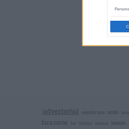
Persona
advertorial
ardei
aperitiv rece
bra
fara carne
lamaie
friptura
free
fursecuri