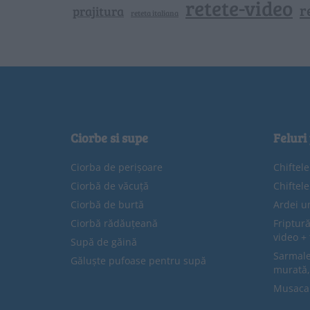
retete-video
r
prajitura
reteta italiana
Ciorbe si supe
Feluri
Ciorba de perișoare
Chiftel
Ciorbă de văcuță
Chiftel
Ciorbă de burtă
Ardei u
Ciorbă rădăuțeană
Friptură
video + 
Supă de găină
Sarmale 
Găluște pufoase pentru supă
murată,
Musaca