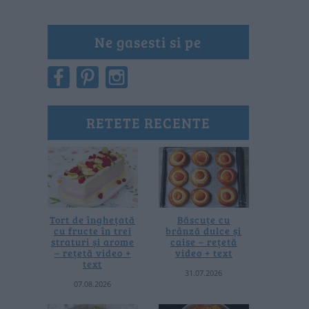
Ne gasesti si pe
RETETE RECENTE
Tort de înghețată
Băscuțe cu
cu fructe în trei
brânză dulce și
straturi și arome
caise – rețetă
– rețetă video +
video + text
text
31.07.2026
07.08.2026