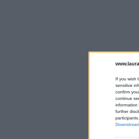
www.laura
If you wish 
sensitive in
confirm you
continue se
information 
further disc
participants
Downstream 