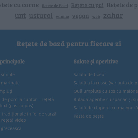
etete cu carne
Rețete de p
Rețete cu pui
Retete de Pasti
unt
zahar
usturoi
vegan
vanilie
web
Rețete de bază pentru fiecare zi
 principale
Salate și aperitive
e simple
Salată de boeuf
e marinate
Salată a la russe (varianta de p
mpluți
Ouă umplute cu sos cu maion
 de porc la cuptor – rețetă
Ruladă aperitiv cu spanac și ș
text (pas cu pas)
Salată de ciuperci cu maioneză
tradiționale în foi de varză
Pastă de pește
 rețetă video
 grecească