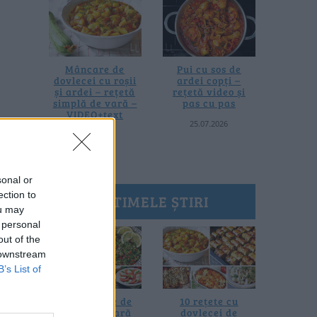
Mâncare de
Pui cu sos de
dovlecei cu roșii
ardei copți –
și ardei – rețetă
rețetă video și
simplă de vară –
pas cu pas
VIDEO+text
25.07.2026
28.07.2026
sonal or
ection to
ULTIMELE ȘTIRI
ou may
 personal
out of the
 downstream
B’s List of
20 de rețete de
10 rețete cu
salate de vară
dovlecei de