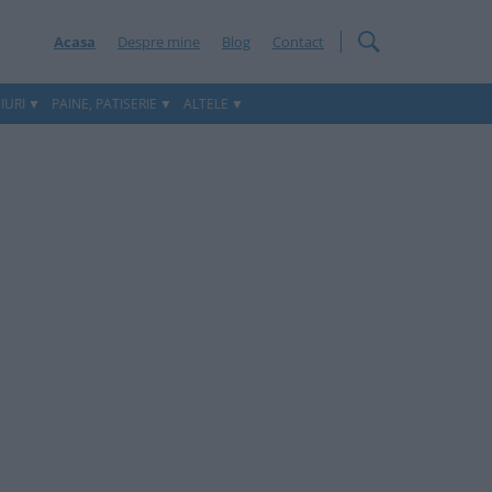
Acasa
Despre mine
Blog
Contact
IURI
PAINE, PATISERIE
ALTELE