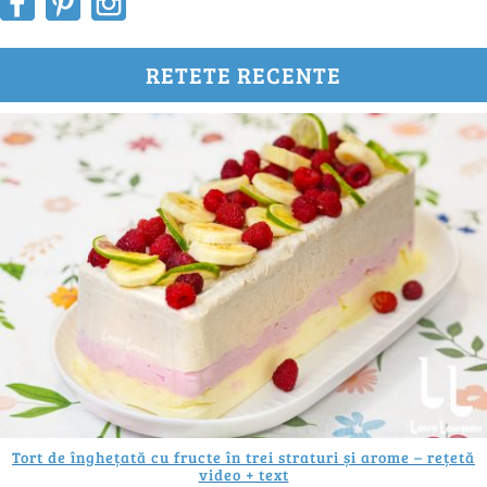
RETETE RECENTE
Tort de înghețată cu fructe în trei straturi și arome – rețetă
video + text