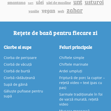
unt
usturoi
ulei
smantana
ulei de masline
tort
zahar
vegan
vanilie
web
Rețete de bază pentru fiecare zi
Ciorbe si supe
Feluri principale
Ciorba de perișoare
Chiftele simple
Ciorbă de văcuță
Chiftele marinate
Ciorbă de burtă
Ardei umpluți
Ciorbă rădăuțeană
Friptură de porc la cuptor –
rețetă video + text (pas cu
Supă de găină
pas)
Găluște pufoase pentru
Sarmale tradiționale în foi
supă
de varză murată, rețetă
video
Musaca grecească