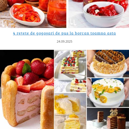
4 rețete de gogoșari de pus la borcan toamna asta
24.09.2025