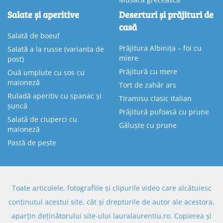
Salate și aperitive
Deserturi și prăjituri de
casă
Salată de boeuf
Prăjitura Albinița – foi cu
Salată a la russe (varianta de
miere
post)
Prăjitură cu mere
Ouă umplute cu sos cu
maioneză
Tort de zahăr ars
Ruladă aperitiv cu spanac și
Tiramisu clasic italian
șuncă
Prăjitură pufoasă cu prune
Salată de ciuperci cu
Găluște cu prune
maioneză
Pastă de pește
Toate articolele, fotografiile și clipurile video care alcătuiesc
conținutul acestui site, cât și drepturile de autor ale acestora,
aparțin deținătorului site-ului lauralaurentiu.ro. Copierea și