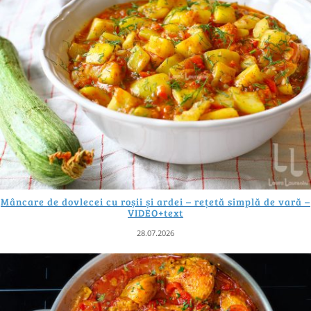
Mâncare de dovlecei cu roșii și ardei – rețetă simplă de vară –
VIDEO+text
28.07.2026