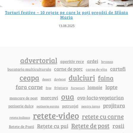
Torturi festive – 10 rețete pe care le poți pregăti de Sfânta
Maria
13.08.2025
advertorial
ardei
aperitiv rece
branza
cartofi
carne de porc
bucataria multiculturala
carne de vita
ceapa
dulciuri
faina
dovlecei
desert
fara carne
lapte
lamaie
friptura
free
fursecuri
oua
ovo-lacto-vegetarian
morcovi
mancare de post
prajitura
patiserie dulce
patrunjel
patiserie sarata
pentru iarna
retete-video
retete cu carne
reteta italiana
Rețete de post
rosii
Rețete cu pui
Retete de Pasti