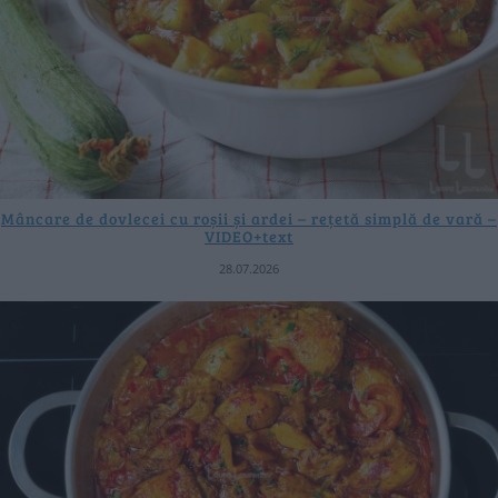
Mâncare de dovlecei cu roșii și ardei – rețetă simplă de vară –
VIDEO+text
28.07.2026