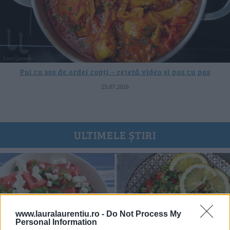
Pui cu sos de ardei copți – rețetă video și pas cu pas
25.07.2026
ULTIMELE ȘTIRI
www.lauralaurentiu.ro -
Do Not Process My
Personal Information