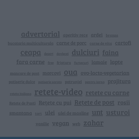
advertorial
ardei
aperitiv rece
branza
cartofi
carne de porc
bucataria multiculturala
carne de vita
ceapa
dulciuri
faina
dovlecei
desert
fara carne
lapte
lamaie
friptura
free
fursecuri
oua
ovo-lacto-vegetarian
morcovi
mancare de post
prajitura
patiserie dulce
patrunjel
patiserie sarata
pentru iarna
retete-video
retete cu carne
reteta italiana
Rețete de post
rosii
Rețete cu pui
Retete de Pasti
unt
usturoi
ulei
smantana
ulei de masline
tort
zahar
vegan
vanilie
web