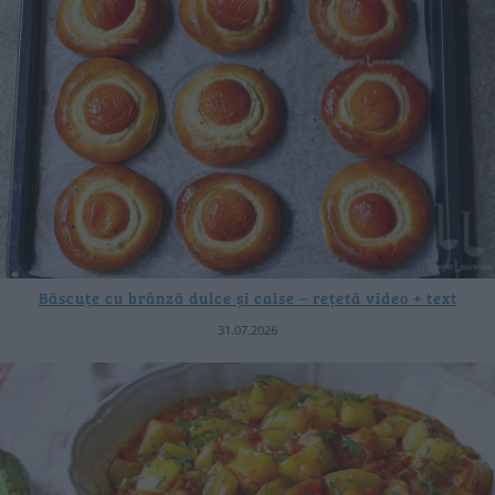
Băscuțe cu brânză dulce și caise – rețetă video + text
31.07.2026