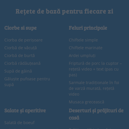
Rețete de bază pentru fiecare zi
Ciorbe si supe
Feluri principale
Ciorba de perișoare
Chiftele simple
Ciorbă de văcuță
Chiftele marinate
Ciorbă de burtă
Ardei umpluți
Ciorbă rădăuțeană
Friptură de porc la cuptor –
rețetă video + text (pas cu
Supă de găină
pas)
Găluște pufoase pentru
Sarmale tradiționale în foi
supă
de varză murată, rețetă
video
Musaca grecească
Salate și aperitive
Deserturi și prăjituri de
casă
Salată de boeuf