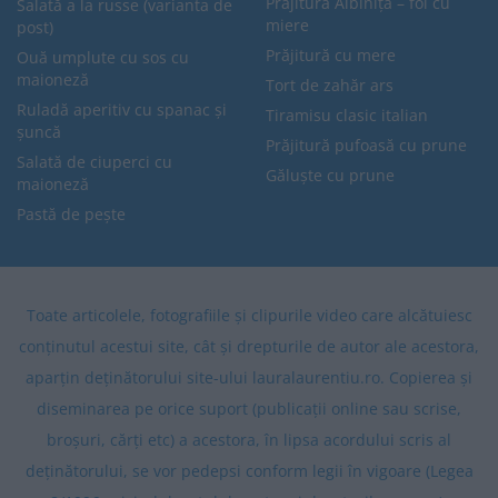
Prăjitura Albinița – foi cu
Salată a la russe (varianta de
miere
post)
Prăjitură cu mere
Ouă umplute cu sos cu
maioneză
Tort de zahăr ars
Ruladă aperitiv cu spanac și
Tiramisu clasic italian
șuncă
Prăjitură pufoasă cu prune
Salată de ciuperci cu
Găluște cu prune
maioneză
Pastă de pește
Toate articolele, fotografiile și clipurile video care alcătuiesc
conținutul acestui site, cât și drepturile de autor ale acestora,
aparțin deținătorului site-ului lauralaurentiu.ro. Copierea și
diseminarea pe orice suport (publicații online sau scrise,
broșuri, cărți etc) a acestora, în lipsa acordului scris al
deținătorului, se vor pedepsi conform legii în vigoare (Legea