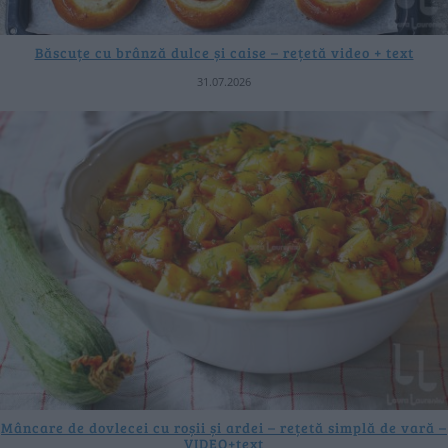
Băscuțe cu brânză dulce și caise – rețetă video + text
31.07.2026
Mâncare de dovlecei cu roșii și ardei – rețetă simplă de vară –
VIDEO+text