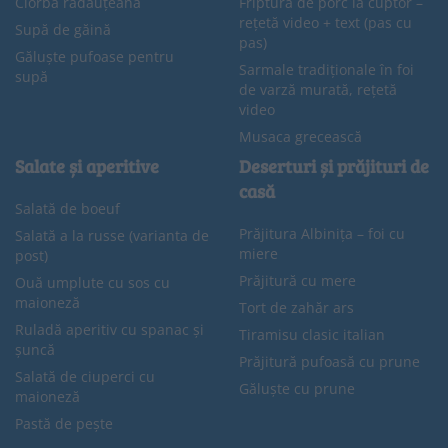
Ciorbă rădăuțeană
Friptură de porc la cuptor –
rețetă video + text (pas cu
Supă de găină
pas)
Găluște pufoase pentru
Sarmale tradiționale în foi
supă
de varză murată, rețetă
video
Musaca grecească
Salate și aperitive
Deserturi și prăjituri de
casă
Salată de boeuf
Prăjitura Albinița – foi cu
Salată a la russe (varianta de
miere
post)
Prăjitură cu mere
Ouă umplute cu sos cu
maioneză
Tort de zahăr ars
Ruladă aperitiv cu spanac și
Tiramisu clasic italian
șuncă
Prăjitură pufoasă cu prune
Salată de ciuperci cu
Găluște cu prune
maioneză
Pastă de pește