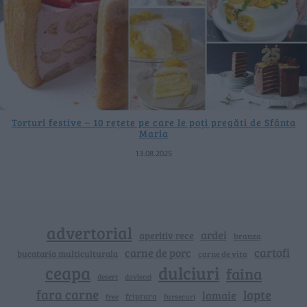
Torturi festive – 10 rețete pe care le poți pregăti de Sfânta
Maria
13.08.2025
advertorial
ardei
aperitiv rece
branza
cartofi
carne de porc
bucataria multiculturala
carne de vita
ceapa
dulciuri
faina
dovlecei
desert
fara carne
lapte
lamaie
friptura
free
fursecuri