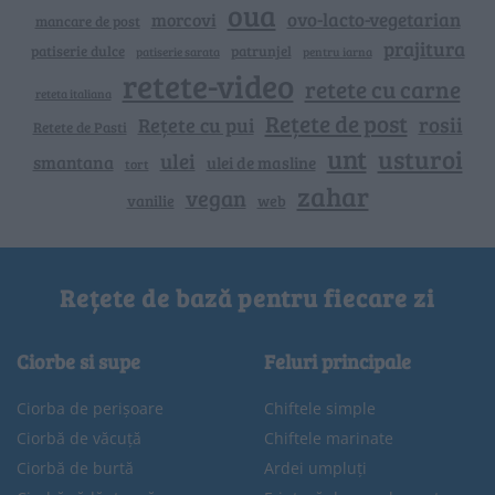
oua
ovo-lacto-vegetarian
morcovi
mancare de post
prajitura
patiserie dulce
patrunjel
patiserie sarata
pentru iarna
retete-video
retete cu carne
reteta italiana
Rețete de post
rosii
Rețete cu pui
Retete de Pasti
unt
usturoi
ulei
smantana
ulei de masline
tort
zahar
vegan
vanilie
web
Rețete de bază pentru fiecare zi
Ciorbe si supe
Feluri principale
Ciorba de perișoare
Chiftele simple
Ciorbă de văcuță
Chiftele marinate
Ciorbă de burtă
Ardei umpluți