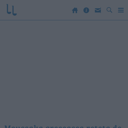
moussaka greceasca reteta de