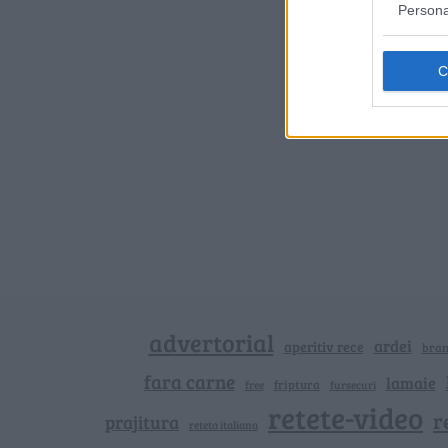
Persona
advertorial
ardei
aperitiv rece
bra
fara carne
lamaie
friptura
free
fursecuri
retete-video
r
prajitura
reteta italiana