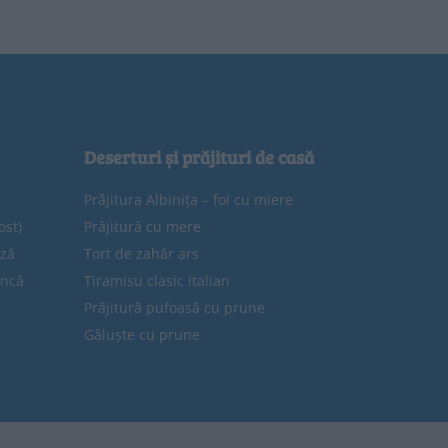
Deserturi și prăjituri de casă
Prăjitura Albinița – foi cu miere
ost)
Prăjitură cu mere
eză
Tort de zahăr ars
uncă
Tiramisu clasic italian
Prăjitură pufoasă cu prune
Găluște cu prune