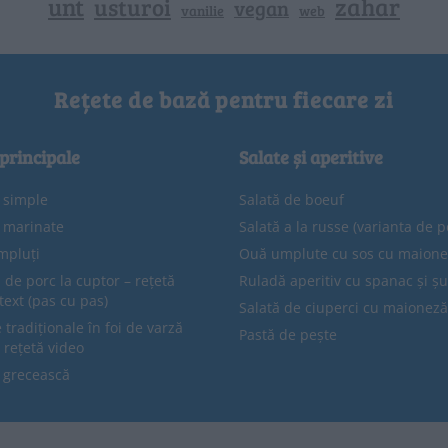
unt
zahar
usturoi
vegan
vanilie
web
Rețete de bază pentru fiecare zi
 principale
Salate și aperitive
e simple
Salată de boeuf
e marinate
Salată a la russe (varianta de p
mpluți
Ouă umplute cu sos cu maion
 de porc la cuptor – rețetă
Ruladă aperitiv cu spanac și ș
text (pas cu pas)
Salată de ciuperci cu maioneză
tradiționale în foi de varză
Pastă de pește
 rețetă video
 grecească