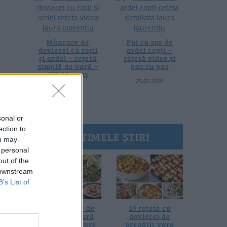
Mâncare de
Pui cu sos de
dovlecei cu roșii
ardei copți –
și ardei – rețetă
rețetă video și
simplă de vară –
pas cu pas
VIDEO+text
25.07.2026
28.07.2026
sonal or
ection to
ULTIMELE ȘTIRI
ou may
 personal
out of the
 downstream
B’s List of
20 de rețete de
10 rețete cu
salate de vară
dovlecei de
fără prelucrare
pregătit vara