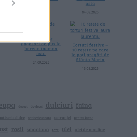
termică
asta
06.08.2026
04.08.2026
4 rețete de
gogoșari de pus la
Torturi festive –
borcan toamna
10 rețete pe care
asta
le poți pregăti de
Sfânta Maria
24.09.2025
13.08.2025
eapa
dulciuri
faina
dovlecei
desert
patiserie dulce
patrunjel
patiserie sarata
pentru iarna
ost
rosii
ulei
smantana
ulei de masline
tort