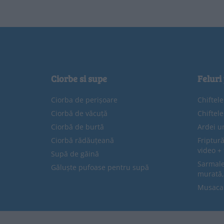
Ciorbe si supe
Feluri
Ciorba de perișoare
Chiftel
Ciorbă de văcuță
Chiftel
Ciorbă de burtă
Ardei u
Ciorbă rădăuțeană
Friptură
video + 
Supă de găină
Sarmale 
Găluște pufoase pentru supă
murată,
Musaca