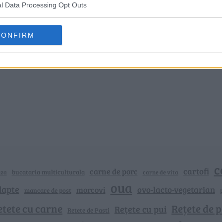
l Data Processing Opt Outs
CONFIRM
c
cartofi
carne de porc
bucataria multiculturala
nza
carne de vita
oua
lapte
ovo-lacto-vegetarian
morcovi
mancare de post
etete cu carne
Rețete de p
Rețete cu pui
Retete de Pasti