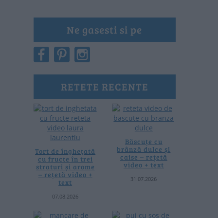
Ne gasesti si pe
RETETE RECENTE
Băscuțe cu
brânză dulce și
Tort de înghețată
caise – rețetă
cu fructe în trei
video + text
straturi și arome
– rețetă video +
31.07.2026
text
07.08.2026