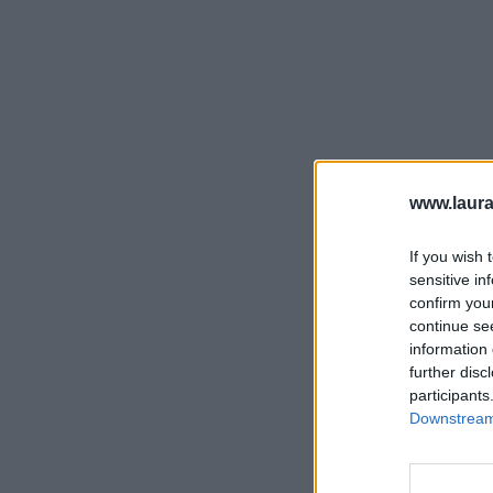
www.laura
If you wish 
sensitive in
confirm you
continue se
information 
further disc
participants
Downstream 