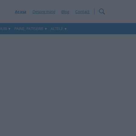
Acasa
Despre mine
Blog
Contact
IURI
PAINE, PATISERIE
ALTELE