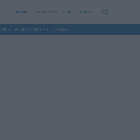
Acasa
Despre mine
Blog
Contact
IURI
PAINE, PATISERIE
ALTELE