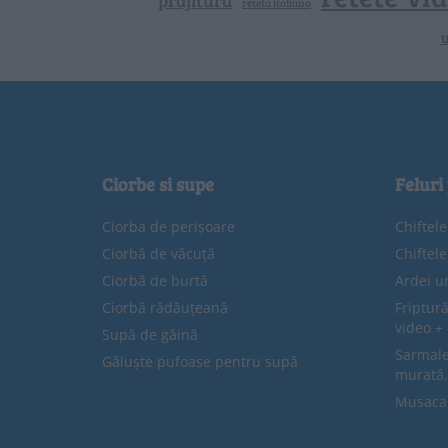
prajitura
reteta italiana
u
Ciorbe si supe
Feluri
Ciorba de perișoare
Chiftel
Ciorbă de văcuță
Chiftel
Ciorbă de burtă
Ardei u
Ciorbă rădăuțeană
Friptură
video + 
Supă de găină
Sarmale 
Găluște pufoase pentru supă
murată,
Musaca