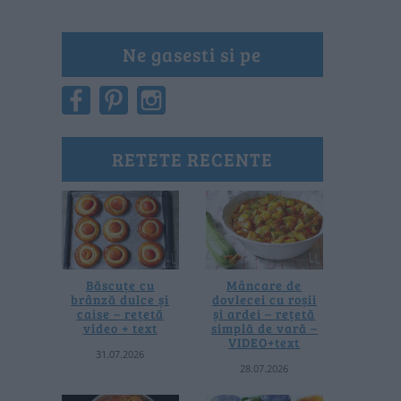
Ne gasesti si pe
RETETE RECENTE
Băscuțe cu
Mâncare de
brânză dulce și
dovlecei cu roșii
caise – rețetă
și ardei – rețetă
video + text
simplă de vară –
VIDEO+text
31.07.2026
28.07.2026