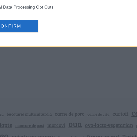
l Data Processing Opt Outs
CONFIRM
c
cartofi
carne de porc
bucataria multiculturala
za
carne de vita
oua
lapte
ovo-lacto-vegetarian
morcovi
mancare de post
deo
retete cu carne
Rețet
Rețete cu pui