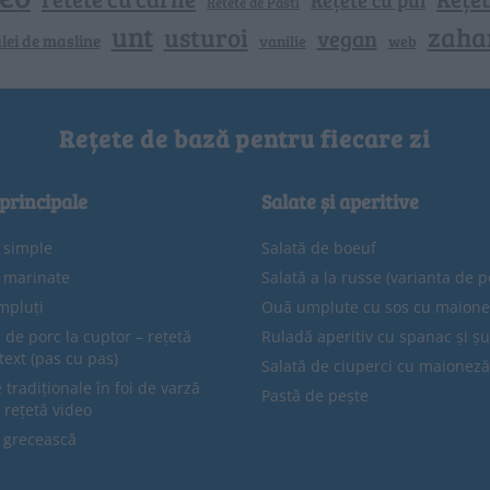
Retete de Pasti
unt
zaha
usturoi
vegan
lei de masline
vanilie
web
Rețete de bază pentru fiecare zi
 principale
Salate și aperitive
e simple
Salată de boeuf
e marinate
Salată a la russe (varianta de p
mpluți
Ouă umplute cu sos cu maion
 de porc la cuptor – rețetă
Ruladă aperitiv cu spanac și ș
text (pas cu pas)
Salată de ciuperci cu maioneză
tradiționale în foi de varză
Pastă de pește
 rețetă video
 grecească