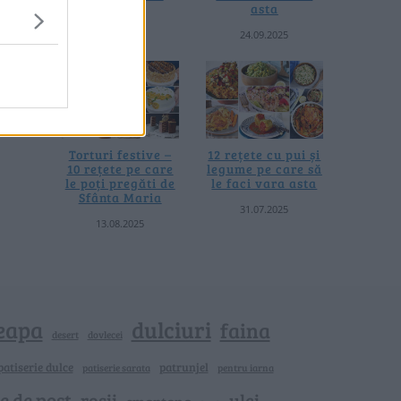
asta
asta
04.08.2026
24.09.2025
Torturi festive –
12 rețete cu pui și
10 rețete pe care
legume pe care să
le poți pregăti de
le faci vara asta
Sfânta Maria
31.07.2025
13.08.2025
eapa
dulciuri
faina
dovlecei
desert
patiserie dulce
patrunjel
patiserie sarata
pentru iarna
e de post
rosii
ulei