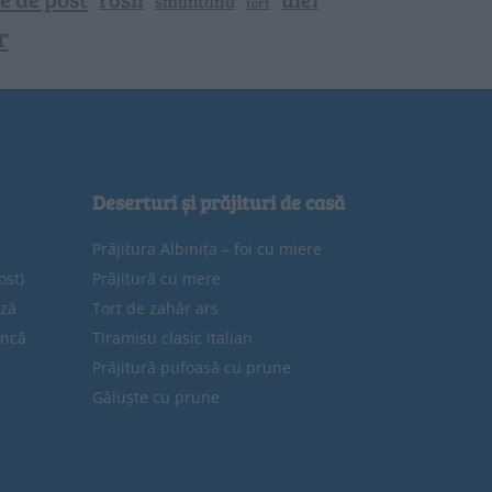
smantana
tort
r
Deserturi și prăjituri de casă
Prăjitura Albinița – foi cu miere
ost)
Prăjitură cu mere
eză
Tort de zahăr ars
uncă
Tiramisu clasic italian
Prăjitură pufoasă cu prune
Găluște cu prune