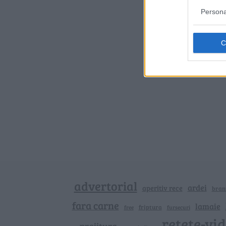
Persona
advertorial
ardei
aperitiv rece
bran
fara carne
lamaie
friptura
free
fursecuri
retete-vi