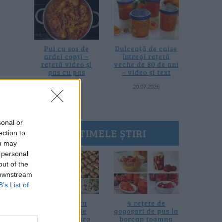
Pui cu sos de
Dulceață de caise
ardei copți –
întregi rețetă
rețetă video și
veche de 80 de ani
pas cu pas
– video și text
25.07.2026
20.07.2026
sonal or
ULTIMELE ȘTIRI
ection to
ou may
 personal
out of the
 downstream
B’s List of
10 rețete cu
4 rețete de
dovlecei de
gogoșari de pus la
pregătit vara
borcan toamna