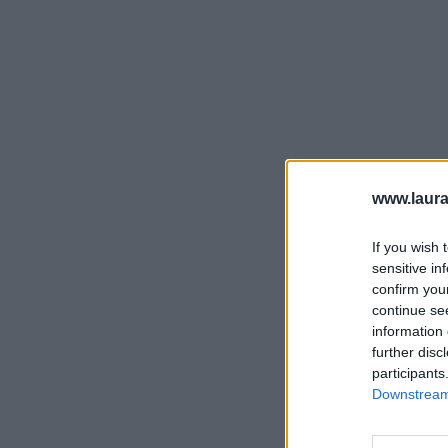
www.laura
If you wish 
sensitive in
confirm you
continue se
information 
further disc
participants
Downstream 