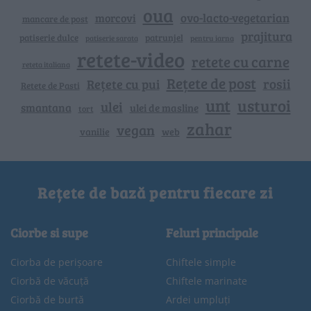
oua
ovo-lacto-vegetarian
morcovi
mancare de post
prajitura
patiserie dulce
patrunjel
patiserie sarata
pentru iarna
retete-video
retete cu carne
reteta italiana
Rețete de post
rosii
Rețete cu pui
Retete de Pasti
unt
usturoi
ulei
smantana
ulei de masline
tort
zahar
vegan
vanilie
web
Rețete de bază pentru fiecare zi
Ciorbe si supe
Feluri principale
Ciorba de perișoare
Chiftele simple
Ciorbă de văcuță
Chiftele marinate
Ciorbă de burtă
Ardei umpluți