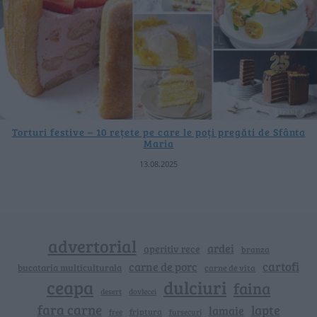
Torturi festive – 10 rețete pe care le poți pregăti de Sfânta
Maria
13.08.2025
advertorial
ardei
aperitiv rece
branza
cartofi
carne de porc
bucataria multiculturala
carne de vita
ceapa
dulciuri
faina
dovlecei
desert
fara carne
lapte
lamaie
friptura
free
fursecuri