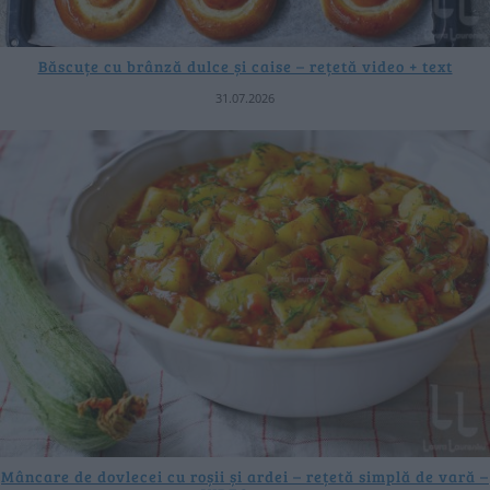
Băscuțe cu brânză dulce și caise – rețetă video + text
31.07.2026
Mâncare de dovlecei cu roșii și ardei – rețetă simplă de vară –