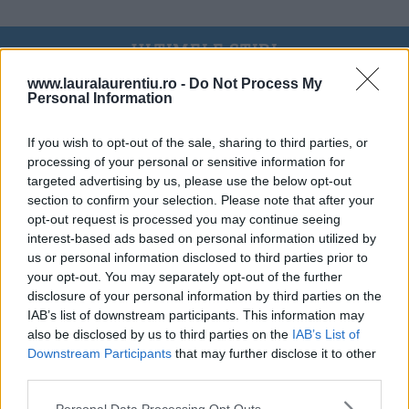
ULTIMELE ȘTIRI
www.lauralaurentiu.ro -
Do Not Process My
Personal Information
If you wish to opt-out of the sale, sharing to third parties, or
processing of your personal or sensitive information for
targeted advertising by us, please use the below opt-out
section to confirm your selection. Please note that after your
opt-out request is processed you may continue seeing
interest-based ads based on personal information utilized by
us or personal information disclosed to third parties prior to
your opt-out. You may separately opt-out of the further
disclosure of your personal information by third parties on the
IAB’s list of downstream participants. This information may
also be disclosed by us to third parties on the
IAB’s List of
Downstream Participants
that may further disclose it to other
20 de rețete de salate de vară fără prelucrare termică
third parties.
06.08.2026
Personal Data Processing Opt Outs