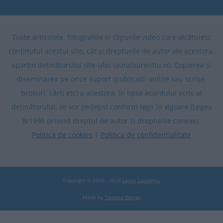
Toate articolele, fotografiile și clipurile video care alcătuiesc
conținutul acestui site, cât și drepturile de autor ale acestora,
aparțin deținătorului site-ului lauralaurentiu.ro. Copierea și
diseminarea pe orice suport (publicații online sau scrise,
broșuri, cărți etc) a acestora, în lipsa acordului scris al
deținătorului, se vor pedepsi conform legii în vigoare (Legea
8/1996 privind dreptul de autor și drepturile conexe).
Politica de cookies
|
Politica de confidentialitate
Copyright © 2009 - 2026
Laura Laurențiu
Made by
Twisted Design