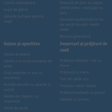
Ciorbă rădăuțeană
Friptură de porc la cuptor –
rețetă video + text (pas cu
Supă de găină
pas)
Găluște pufoase pentru
Sarmale tradiționale în foi
supă
de varză murată, rețetă
video
Musaca grecească
Salate și aperitive
Deserturi și prăjituri de
casă
Salată de boeuf
Prăjitura Albinița – foi cu
Salată a la russe (varianta de
miere
post)
Prăjitură cu mere
Ouă umplute cu sos cu
maioneză
Tort de zahăr ars
Ruladă aperitiv cu spanac și
Tiramisu clasic italian
șuncă
Prăjitură pufoasă cu prune
Salată de ciuperci cu
Găluște cu prune
maioneză
Pastă de pește