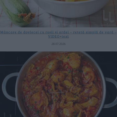
Mâncare de dovlecei cu roșii și ardei – rețetă simplă de vară –
VIDEO+text
28.07.2026