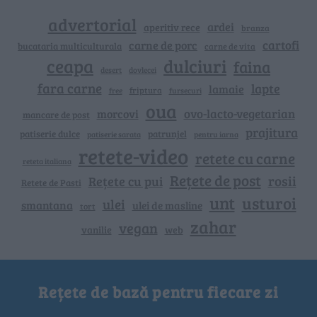
advertorial
ardei
aperitiv rece
branza
cartofi
carne de porc
bucataria multiculturala
carne de vita
ceapa
dulciuri
faina
dovlecei
desert
fara carne
lapte
lamaie
friptura
free
fursecuri
oua
ovo-lacto-vegetarian
morcovi
mancare de post
prajitura
patiserie dulce
patrunjel
patiserie sarata
pentru iarna
retete-video
retete cu carne
reteta italiana
Rețete de post
rosii
Rețete cu pui
Retete de Pasti
unt
usturoi
ulei
smantana
ulei de masline
tort
zahar
vegan
vanilie
web
Rețete de bază pentru fiecare zi