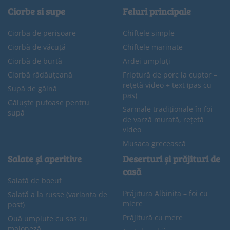
Ciorbe si supe
Feluri principale
Ciorba de perișoare
Chiftele simple
Ciorbă de văcuță
Chiftele marinate
Ciorbă de burtă
Ardei umpluți
Ciorbă rădăuțeană
Friptură de porc la cuptor –
rețetă video + text (pas cu
Supă de găină
pas)
Găluște pufoase pentru
Sarmale tradiționale în foi
supă
de varză murată, rețetă
video
Musaca grecească
Salate și aperitive
Deserturi și prăjituri de
casă
Salată de boeuf
Prăjitura Albinița – foi cu
Salată a la russe (varianta de
miere
post)
Prăjitură cu mere
Ouă umplute cu sos cu
maioneză