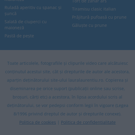
Tort de zahăr ars
Ruladă aperitiv cu spanac și
Tiramisu clasic italian
șuncă
Prăjitură pufoasă cu prune
Salată de ciuperci cu
Găluște cu prune
maioneză
Pastă de pește
Toate articolele, fotografiile și clipurile video care alcătuiesc
conținutul acestui site, cât și drepturile de autor ale acestora,
aparțin deținătorului site-ului lauralaurentiu.ro. Copierea și
diseminarea pe orice suport (publicații online sau scrise,
broșuri, cărți etc) a acestora, în lipsa acordului scris al
deținătorului, se vor pedepsi conform legii în vigoare (Legea
8/1996 privind dreptul de autor și drepturile conexe).
Politica de cookies
|
Politica de confidentialitate