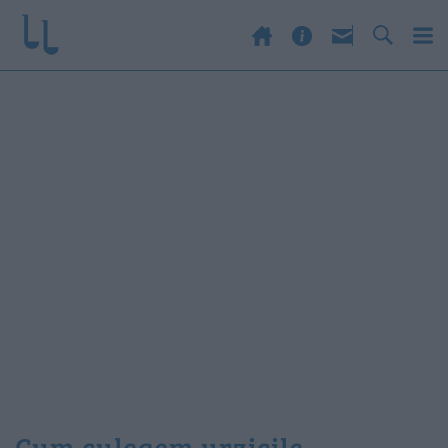
cum culegem urzicile