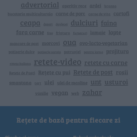
advertorial
ardei
aperitiv rece
branza
cartofi
carne de porc
bucataria multiculturala
carne de vita
ceapa
dulciuri
faina
dovlecei
desert
fara carne
lapte
lamaie
friptura
free
fursecuri
oua
ovo-lacto-vegetarian
morcovi
mancare de post
prajitura
patiserie dulce
patrunjel
patiserie sarata
pentru iarna
retete-video
retete cu carne
reteta italiana
Rețete de post
rosii
Rețete cu pui
Retete de Pasti
unt
usturoi
ulei
smantana
ulei de masline
tort
zahar
vegan
vanilie
web
Rețete de bază pentru fiecare zi