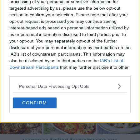
processing of your personal or sensitive information for
targeted advertising by us, please use the below opt-out
section to confirm your selection. Please note that after your
opt-out request is processed you may continue seeing
20 de rețete de salate de vară fără prelucrare termică
interest-based ads based on personal information utilized by
06.08.2026
us or personal information disclosed to third parties prior to
your opt-out. You may separately opt-out of the further
disclosure of your personal information by third parties on the
IAB’s list of downstream participants. This information may
also be disclosed by us to third parties on the
IAB’s List of
Downstream Participants
that may further disclose it to other
third parties.
Personal Data Processing Opt Outs
CONFIRM
10 rețete cu dovlecei de pregătit vara asta