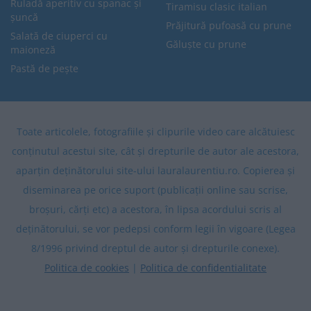
Ruladă aperitiv cu spanac și
Tiramisu clasic italian
șuncă
Prăjitură pufoasă cu prune
Salată de ciuperci cu
Găluște cu prune
maioneză
Pastă de pește
Toate articolele, fotografiile și clipurile video care alcătuiesc
conținutul acestui site, cât și drepturile de autor ale acestora,
aparțin deținătorului site-ului lauralaurentiu.ro. Copierea și
diseminarea pe orice suport (publicații online sau scrise,
broșuri, cărți etc) a acestora, în lipsa acordului scris al
deținătorului, se vor pedepsi conform legii în vigoare (Legea
8/1996 privind dreptul de autor și drepturile conexe).
Politica de cookies
|
Politica de confidentialitate