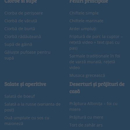
Ciorbe si supe
Feluri principale
Ciorba de perișoare
Chiftele simple
Ciorbă de văcuță
Chiftele marinate
Ciorbă de burtă
Ardei umpluți
Ciorbă rădăuțeană
Friptură de porc la cuptor –
rețetă video + text (pas cu
Supă de găină
pas)
Găluște pufoase pentru
Sarmale tradiționale în foi
supă
de varză murată, rețetă
video
Musaca grecească
Salate și aperitive
Deserturi și prăjituri de
casă
Salată de boeuf
Prăjitura Albinița – foi cu
Salată a la russe (varianta de
miere
post)
Prăjitură cu mere
Ouă umplute cu sos cu
maioneză
Tort de zahăr ars