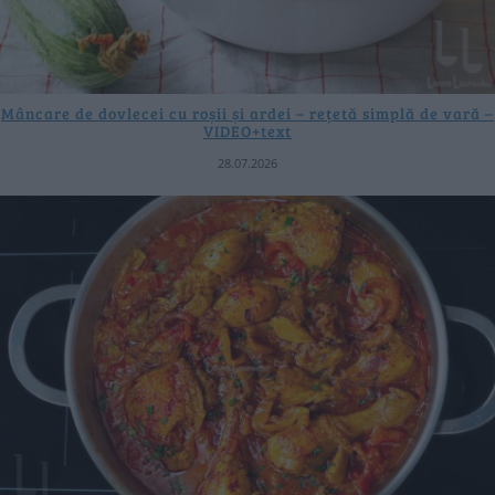
Mâncare de dovlecei cu roșii și ardei – rețetă simplă de vară –
VIDEO+text
28.07.2026