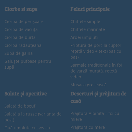
Ciorbe si supe
Feluri principale
Ciorba de perișoare
Chiftele simple
Ciorbă de văcuță
Chiftele marinate
Ciorbă de burtă
Ardei umpluți
Ciorbă rădăuțeană
Friptură de porc la cuptor –
rețetă video + text (pas cu
Supă de găină
pas)
Găluște pufoase pentru
Sarmale tradiționale în foi
supă
de varză murată, rețetă
video
Musaca grecească
Salate și aperitive
Deserturi și prăjituri de
casă
Salată de boeuf
Prăjitura Albinița – foi cu
Salată a la russe (varianta de
miere
post)
Prăjitură cu mere
Ouă umplute cu sos cu