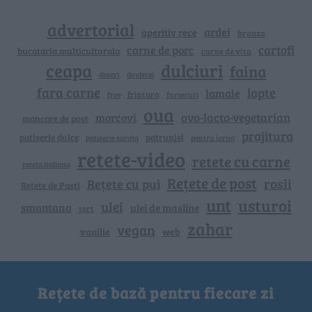
advertorial
ardei
aperitiv rece
branza
cartofi
carne de porc
bucataria multiculturala
carne de vita
ceapa
dulciuri
faina
dovlecei
desert
fara carne
lapte
lamaie
friptura
free
fursecuri
oua
ovo-lacto-vegetarian
morcovi
mancare de post
prajitura
patiserie dulce
patrunjel
patiserie sarata
pentru iarna
retete-video
retete cu carne
reteta italiana
Rețete de post
rosii
Rețete cu pui
Retete de Pasti
unt
usturoi
ulei
smantana
ulei de masline
tort
zahar
vegan
vanilie
web
Rețete de bază pentru fiecare zi