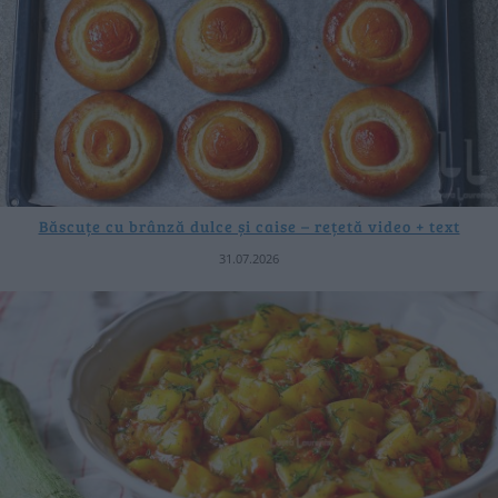
Băscuțe cu brânză dulce și caise – rețetă video + text
31.07.2026