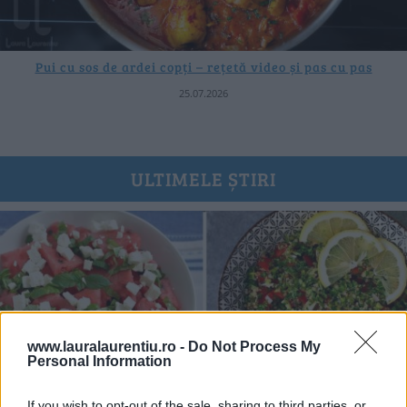
Pui cu sos de ardei copți – rețetă video și pas cu pas
25.07.2026
ULTIMELE ȘTIRI
www.lauralaurentiu.ro -
Do Not Process My
Personal Information
If you wish to opt-out of the sale, sharing to third parties, or