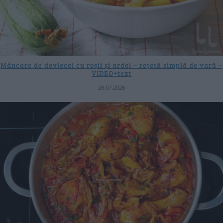
Mâncare de dovlecei cu roșii și ardei – rețetă simplă de vară –
VIDEO+text
28.07.2026