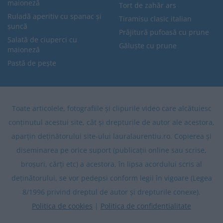
maioneză
Tort de zahăr ars
Ruladă aperitiv cu spanac și
Tiramisu clasic italian
șuncă
Prăjitură pufoasă cu prune
Salată de ciuperci cu
Găluște cu prune
maioneză
Pastă de pește
Toate articolele, fotografiile și clipurile video care alcătuiesc
conținutul acestui site, cât și drepturile de autor ale acestora,
aparțin deținătorului site-ului lauralaurentiu.ro. Copierea și
diseminarea pe orice suport (publicații online sau scrise,
broșuri, cărți etc) a acestora, în lipsa acordului scris al
deținătorului, se vor pedepsi conform legii în vigoare (Legea
8/1996 privind dreptul de autor și drepturile conexe).
Politica de cookies
|
Politica de confidentialitate