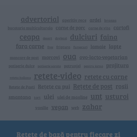
advertorial
ardei
aperitiv rece
branza
cartofi
carne de porc
bucataria multiculturala
carne de vita
ceapa
dulciuri
faina
dovlecei
desert
fara carne
lapte
lamaie
friptura
free
fursecuri
oua
ovo-lacto-vegetarian
morcovi
mancare de post
prajitura
patiserie dulce
patrunjel
patiserie sarata
pentru iarna
retete-video
retete cu carne
reteta italiana
Rețete de post
rosii
Rețete cu pui
Retete de Pasti
unt
usturoi
ulei
smantana
ulei de masline
tort
zahar
vegan
vanilie
web
Rețete de bază pentru fiecare zi