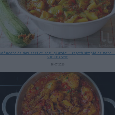
Mâncare de dovlecei cu roșii și ardei – rețetă simplă de vară –
VIDEO+text
28.07.2026