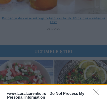
Dulceață de caise întregi rețetă veche de 80 de ani – video și
text
20.07.2026
ULTIMELE ȘTIRI
www.lauralaurentiu.ro -
Do Not Process My
Personal Information