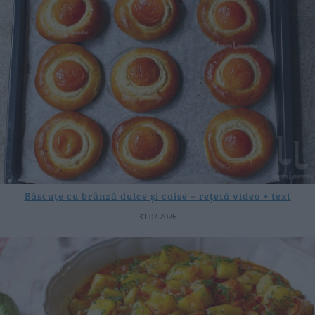
Băscuțe cu brânză dulce și caise – rețetă video + text
31.07.2026