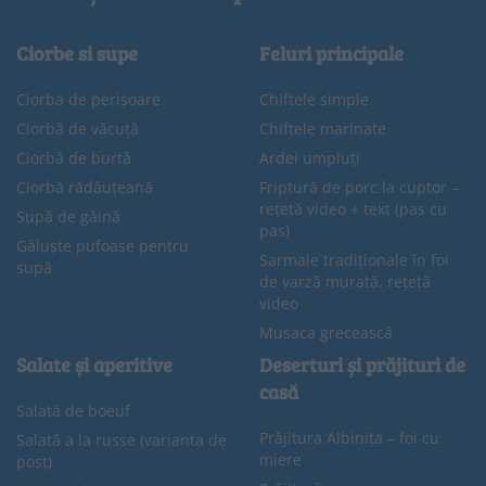
Ciorbe si supe
Feluri principale
Ciorba de perișoare
Chiftele simple
Ciorbă de văcuță
Chiftele marinate
Ciorbă de burtă
Ardei umpluți
Ciorbă rădăuțeană
Friptură de porc la cuptor –
rețetă video + text (pas cu
Supă de găină
pas)
Găluște pufoase pentru
Sarmale tradiționale în foi
supă
de varză murată, rețetă
video
Musaca grecească
Salate și aperitive
Deserturi și prăjituri de
casă
Salată de boeuf
Prăjitura Albinița – foi cu
Salată a la russe (varianta de
miere
post)