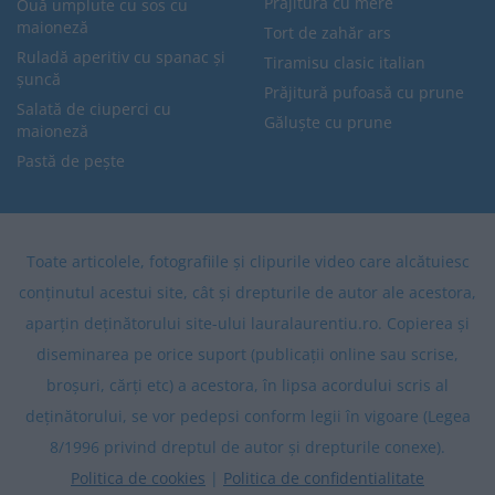
Prăjitură cu mere
Ouă umplute cu sos cu
maioneză
Tort de zahăr ars
Ruladă aperitiv cu spanac și
Tiramisu clasic italian
șuncă
Prăjitură pufoasă cu prune
Salată de ciuperci cu
Găluște cu prune
maioneză
Pastă de pește
Toate articolele, fotografiile și clipurile video care alcătuiesc
conținutul acestui site, cât și drepturile de autor ale acestora,
aparțin deținătorului site-ului lauralaurentiu.ro. Copierea și
diseminarea pe orice suport (publicații online sau scrise,
broșuri, cărți etc) a acestora, în lipsa acordului scris al
deținătorului, se vor pedepsi conform legii în vigoare (Legea
8/1996 privind dreptul de autor și drepturile conexe).
Politica de cookies
|
Politica de confidentialitate