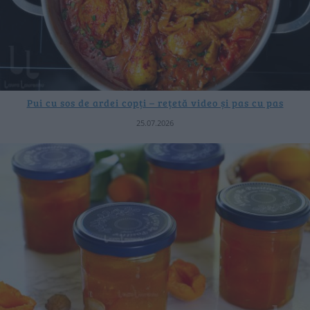
Pui cu sos de ardei copți – rețetă video și pas cu pas
25.07.2026