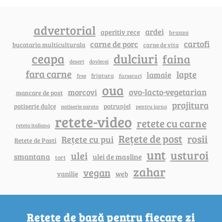
advertorial
ardei
aperitiv rece
branza
cartofi
carne de porc
bucataria multiculturala
carne de vita
ceapa
dulciuri
faina
dovlecei
desert
fara carne
lapte
lamaie
friptura
free
fursecuri
oua
ovo-lacto-vegetarian
morcovi
mancare de post
prajitura
patiserie dulce
patrunjel
patiserie sarata
pentru iarna
retete-video
retete cu carne
reteta italiana
Rețete de post
rosii
Rețete cu pui
Retete de Pasti
unt
usturoi
ulei
smantana
ulei de masline
tort
zahar
vegan
vanilie
web
Rețete de bază pentru fiecare zi