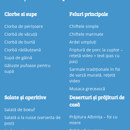
Ciorbe si supe
Feluri principale
Ciorba de perișoare
Chiftele simple
Ciorbă de văcuță
Chiftele marinate
Ciorbă de burtă
Ardei umpluți
Ciorbă rădăuțeană
Friptură de porc la cuptor –
rețetă video + text (pas cu
Supă de găină
pas)
Găluște pufoase pentru
Sarmale tradiționale în foi
supă
de varză murată, rețetă
video
Musaca grecească
Salate și aperitive
Deserturi și prăjituri de
casă
Salată de boeuf
Prăjitura Albinița – foi cu
Salată a la russe (varianta de
miere
post)