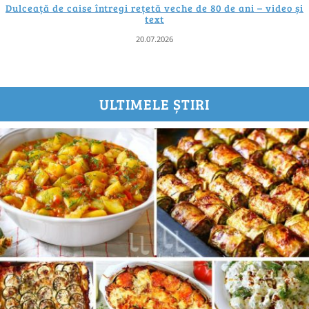
Dulceață de caise întregi rețetă veche de 80 de ani – video și
text
20.07.2026
ULTIMELE ȘTIRI