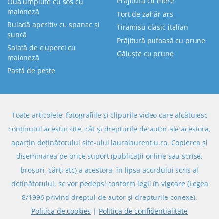
Prăjitură cu mere
Ouă umplute cu sos cu
maioneză
Tort de zahăr ars
Ruladă aperitiv cu spanac și
Tiramisu clasic italian
șuncă
Prăjitură pufoasă cu prune
Salată de ciuperci cu
Găluște cu prune
maioneză
Pastă de pește
Toate articolele, fotografiile și clipurile video care alcătuiesc
conținutul acestui site, cât și drepturile de autor ale acestora,
aparțin deținătorului site-ului lauralaurentiu.ro. Copierea și
diseminarea pe orice suport (publicații online sau scrise,
broșuri, cărți etc) a acestora, în lipsa acordului scris al
deținătorului, se vor pedepsi conform legii în vigoare (Legea
8/1996 privind dreptul de autor și drepturile conexe).
Politica de cookies
|
Politica de confidentialitate