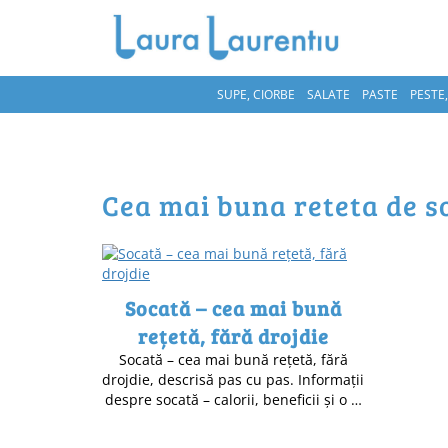
SUPE, CIORBE
SALATE
PASTE
PESTE
cea mai buna reteta de s
Socată – cea mai bună
rețetă, fără drojdie
Socată – cea mai bună rețetă, fără
drojdie, descrisă pas cu pas. Informații
despre socată – calorii, beneficii și o …