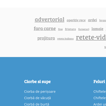
advertorial
ardei
aperitiv rece
bran
fara carne
lamaie
friptura
free
fursecuri
retete-vi
prajitura
reteta italiana
u
Ciorbe si supe
Feluri
Ciorba de perișoare
Chiftel
Ciorbă de văcuță
Chiftel
Ciorbă de burtă
Ardei u