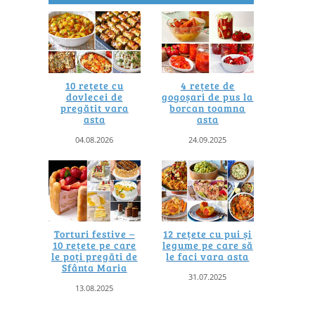
10 rețete cu
4 rețete de
dovlecei de
gogoșari de pus la
pregătit vara
borcan toamna
asta
asta
04.08.2026
24.09.2025
Torturi festive –
12 rețete cu pui și
10 rețete pe care
legume pe care să
le poți pregăti de
le faci vara asta
Sfânta Maria
31.07.2025
13.08.2025