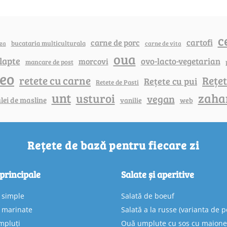
c
cartofi
carne de porc
bucataria multiculturala
za
carne de vita
oua
lapte
ovo-lacto-vegetarian
morcovi
mancare de post
deo
retete cu carne
Rețet
Rețete cu pui
Retete de Pasti
unt
zaha
usturoi
vegan
lei de masline
vanilie
web
Rețete de bază pentru fiecare zi
 principale
Salate și aperitive
e simple
Salată de boeuf
e marinate
Salată a la russe (varianta de p
mpluți
Ouă umplute cu sos cu maion