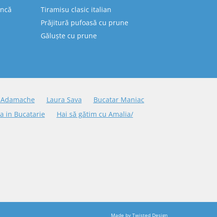
uncă
Tiramisu clasic italian
Prăjitură pufoasă cu prune
Găluște cu prune
 Adamache
Laura Sava
Bucatar Maniac
a in Bucatarie
Hai să gătim cu Amalia/
Made by
Twisted Design