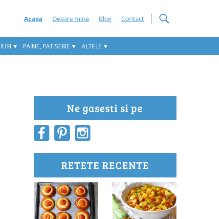
Acasa
Despre mine
Blog
Contact
IURI
PAINE, PATISERIE
ALTELE
Ne gasesti si pe
RETETE RECENTE