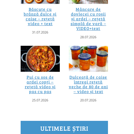
Băscuțe cu
Mâncare de
brânză dulce și
dovlecei cu roșii
caise – rețetă
și ardei – rețetă
video + text
simplă de vară –
VIDEO+text
31.07.2026
28.07.2026
Pui cu sos de
Dulceață de caise
ardei copți –
întregi rețetă
rețetă video și
veche de 80 de ani
pas cu pas
– video și text
25.07.2026
20.07.2026
ULTIMELE ȘTIRI