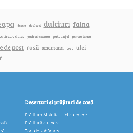
eapa
dulciuri
faina
dovlecei
desert
patiserie dulce
patrunjel
patiserie sarata
pentru iarna
e de post
rosii
ulei
smantana
tort
r
Deserturi și prăjituri de casă
Prăjitura Albinița – foi cu miere
ost)
Prăjitură cu mere
eză
Tort de zahăr ars