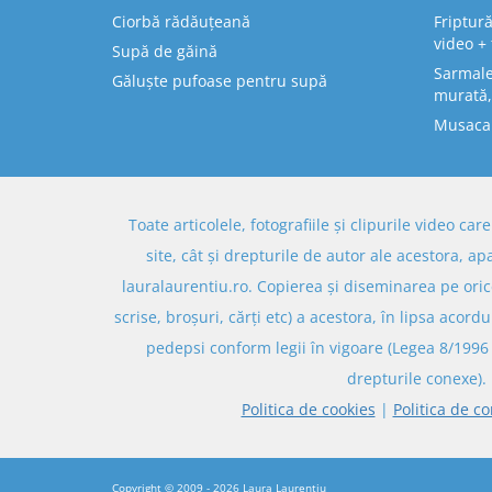
Ciorbă rădăuțeană
Friptură
video + 
Supă de găină
Sarmale 
Găluște pufoase pentru supă
murată,
Musaca
Toate articolele, fotografiile și clipurile video ca
site, cât și drepturile de autor ale acestora, ap
lauralaurentiu.ro. Copierea și diseminarea pe oric
scrise, broșuri, cărți etc) a acestora, în lipsa acordu
pedepsi conform legii în vigoare (Legea 8/1996 
drepturile conexe).
Politica de cookies
|
Politica de co
Copyright © 2009 - 2026
Laura Laurențiu