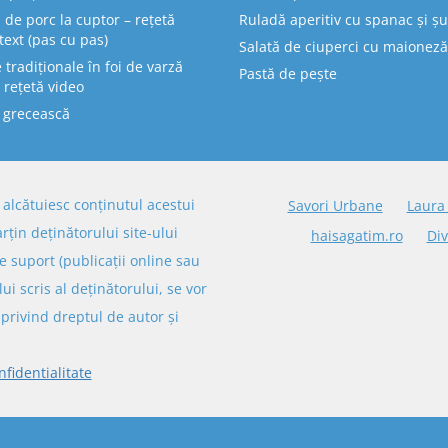
 de porc la cuptor – rețetă
Ruladă aperitiv cu spanac și ș
text (pas cu pas)
Salată de ciuperci cu maioneză
tradiționale în foi de varză
Pastă de pește
 rețetă video
 grecească
re alcătuiesc conținutul acestui
Savori Urbane
Laura
arțin deținătorului site-ului
haisagatim.ro
Div
e suport (publicații online sau
lui scris al deținătorului, se vor
privind dreptul de autor și
nfidentialitate