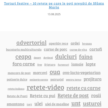
Torturi festive – 10 rețete pe care le poți pregăti de Sfânta
Maria
13.08.2025
advertorial
ardei
aperitiv rece
branza
cartofi
carne de porc
bucataria multiculturala
carne de vita
ceapa
dulciuri
faina
dovlecei
desert
fara carne
lapte
lamaie
friptura
free
fursecuri
oua
ovo-lacto-vegetarian
morcovi
mancare de post
prajitura
patiserie dulce
patrunjel
patiserie sarata
pentru iarna
retete-video
retete cu carne
reteta italiana
Rețete de post
rosii
Rețete cu pui
Retete de Pasti
unt
usturoi
ulei
smantana
ulei de masline
tort