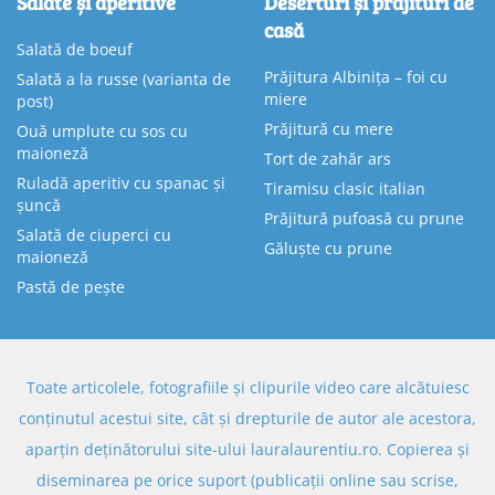
Salate și aperitive
Deserturi și prăjituri de
casă
Salată de boeuf
Prăjitura Albinița – foi cu
Salată a la russe (varianta de
miere
post)
Prăjitură cu mere
Ouă umplute cu sos cu
maioneză
Tort de zahăr ars
Ruladă aperitiv cu spanac și
Tiramisu clasic italian
șuncă
Prăjitură pufoasă cu prune
Salată de ciuperci cu
Găluște cu prune
maioneză
Pastă de pește
Toate articolele, fotografiile și clipurile video care alcătuiesc
conținutul acestui site, cât și drepturile de autor ale acestora,
aparțin deținătorului site-ului lauralaurentiu.ro. Copierea și
diseminarea pe orice suport (publicații online sau scrise,