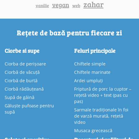
zahar
vegan
vanilie
web
Rețete de bază pentru fiecare zi
Ciorbe si supe
Feluri principale
Ciorba de perișoare
Chiftele simple
Ciorbă de văcuță
Chiftele marinate
Ciorbă de burtă
Ardei umpluți
Ciorbă rădăuțeană
Friptură de porc la cuptor –
rețetă video + text (pas cu
Supă de găină
pas)
Găluște pufoase pentru
Sarmale tradiționale în foi
supă
de varză murată, rețetă
video
Musaca grecească