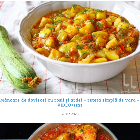
Mâncare de dovlecei cu roșii și ardei – rețetă simplă de vară –
VIDEO+text
28.07.2026