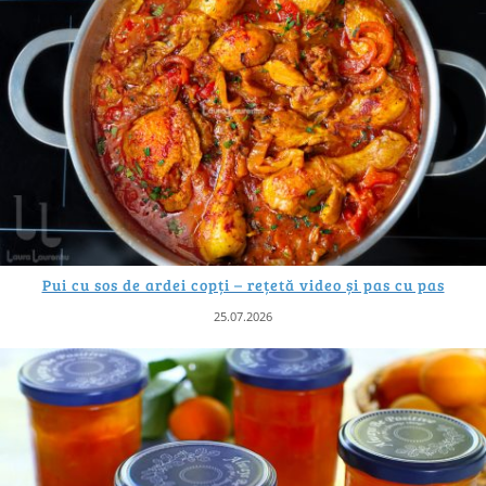
Pui cu sos de ardei copți – rețetă video și pas cu pas
25.07.2026