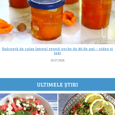
Dulceață de caise întregi rețetă veche de 80 de ani – video și
text
20.07.2026
ULTIMELE ȘTIRI