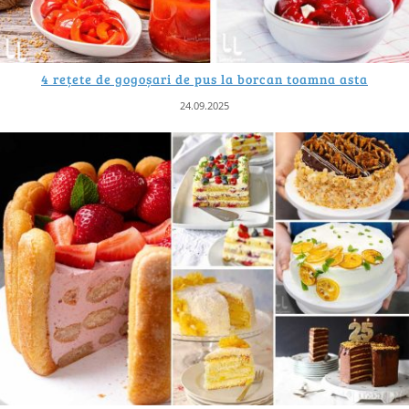
4 rețete de gogoșari de pus la borcan toamna asta
24.09.2025