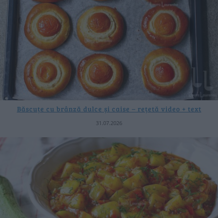
Băscuțe cu brânză dulce și caise – rețetă video + text
31.07.2026