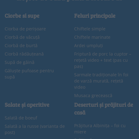
Ciorbe si supe
Feluri principale
Ciorba de perișoare
Chiftele simple
Ciorbă de văcuță
Chiftele marinate
Ciorbă de burtă
Ardei umpluți
Ciorbă rădăuțeană
Friptură de porc la cuptor –
rețetă video + text (pas cu
Supă de găină
pas)
Găluște pufoase pentru
Sarmale tradiționale în foi
supă
de varză murată, rețetă
video
Musaca grecească
Salate și aperitive
Deserturi și prăjituri de
casă
Salată de boeuf
Prăjitura Albinița – foi cu
Salată a la russe (varianta de
miere
post)