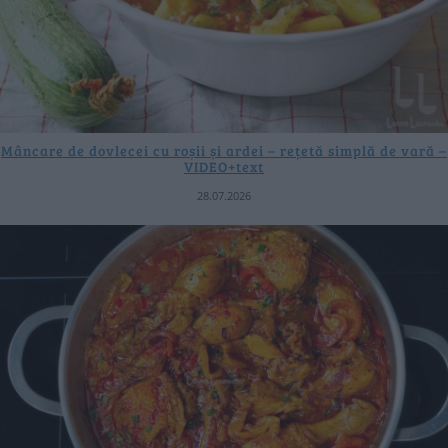
Mâncare de dovlecei cu roșii și ardei – rețetă simplă de vară –
VIDEO+text
28.07.2026