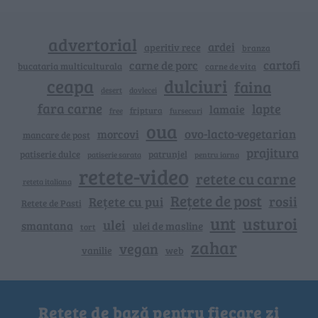
advertorial
ardei
aperitiv rece
branza
cartofi
carne de porc
bucataria multiculturala
carne de vita
ceapa
dulciuri
faina
dovlecei
desert
fara carne
lapte
lamaie
friptura
free
fursecuri
oua
ovo-lacto-vegetarian
morcovi
mancare de post
prajitura
patiserie dulce
patrunjel
patiserie sarata
pentru iarna
retete-video
retete cu carne
reteta italiana
Rețete de post
rosii
Rețete cu pui
Retete de Pasti
unt
usturoi
ulei
smantana
ulei de masline
tort
zahar
vegan
vanilie
web
Rețete de bază pentru fiecare zi