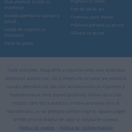
Prăjitură cu mere
Ouă umplute cu sos cu
maioneză
Tort de zahăr ars
Ruladă aperitiv cu spanac și
Tiramisu clasic italian
șuncă
Prăjitură pufoasă cu prune
Salată de ciuperci cu
Găluște cu prune
maioneză
Pastă de pește
Toate articolele, fotografiile și clipurile video care alcătuiesc
conținutul acestui site, cât și drepturile de autor ale acestora,
aparțin deținătorului site-ului lauralaurentiu.ro. Copierea și
diseminarea pe orice suport (publicații online sau scrise,
broșuri, cărți etc) a acestora, în lipsa acordului scris al
deținătorului, se vor pedepsi conform legii în vigoare (Legea
8/1996 privind dreptul de autor și drepturile conexe).
Politica de cookies
|
Politica de confidentialitate