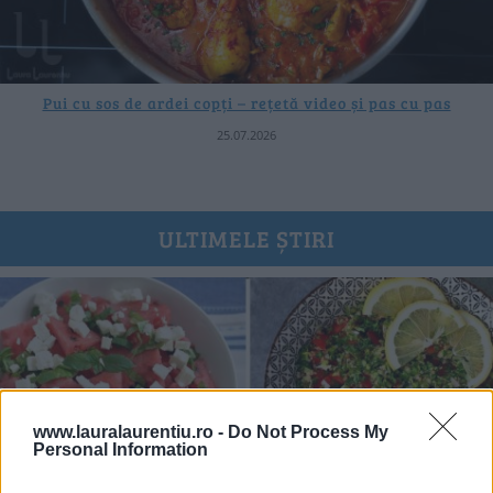
Pui cu sos de ardei copți – rețetă video și pas cu pas
25.07.2026
ULTIMELE ȘTIRI
www.lauralaurentiu.ro -
Do Not Process My
Personal Information