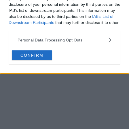
plimbarea asta îți umple sufletul de bucurie, indiferent
disclosure of your personal information by third parties on the
IAB’s list of downstream participants. This information may
de anotimp. După cum puteți vedea, eu n-am ratat
also be disclosed by us to third parties on the
IAB’s List of
experiența nici la ultima vizită, în decembrie.
Downstream Participants
that may further disclose it to other
third parties.
Personal Data Processing Opt Outs
CONFIRM