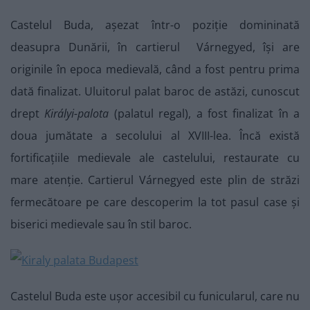
Castelul Buda, așezat într-o poziție domininată
deasupra Dunării, în cartierul Várnegyed, își are
originile în epoca medievală, când a fost pentru prima
dată finalizat. Uluitorul palat baroc de astăzi, cunoscut
drept
Királyi-palota
(palatul regal), a fost finalizat în a
doua jumătate a secolului al XVIII-lea. Încă există
fortificațiile medievale ale castelului, restaurate cu
mare atenție. Cartierul Várnegyed este plin de străzi
fermecătoare pe care descoperim la tot pasul case și
biserici medievale sau în stil baroc.
Castelul Buda este ușor accesibil cu funicularul, care nu