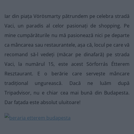
Iar din piața Vörösmarty pătrundem pe celebra stradă
Vaci, un paradis al celor pasionați de shopping. Pe
mine cumpărăturile nu mă pasionează nici pe departe
ca mâncarea sau restaurantele, așa că, locul pe care vă
recomand să-l vedeți (măcar pe dinafară) pe strada
Vaci, la numărul 15, este acest Sörforrás Étterem
Resztaurant. E o berărie care servește mâncare
tradițional ungurească. Dacă ne luăm după
Tripadvisor, nu e chiar cea mai bună din Budapesta.
Dar fațada este absolut uluitoare!