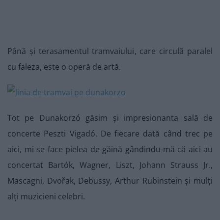
Până și terasamentul tramvaiului, care circulă paralel
cu faleza, este o operă de artă.
Tot pe Dunakorzó găsim și impresionanta sală de
concerte Peszti Vigadó. De fiecare dată când trec pe
aici, mi se face pielea de găină gândindu-mă că aici au
concertat Bartók, Wagner, Liszt, Johann Strauss Jr.,
Mascagni, Dvořak, Debussy, Arthur Rubinstein și mulți
alți muzicieni celebri.