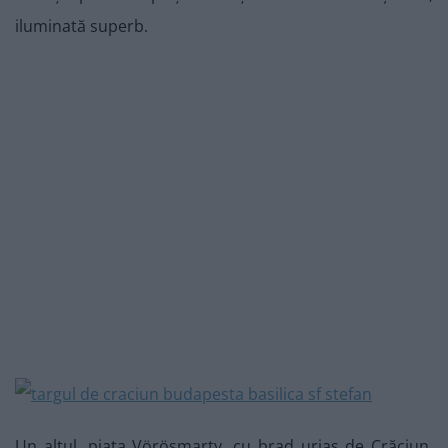
iluminată superb.
Un altul, piața Vörösmarty, cu brad uriaș de Crăciun,