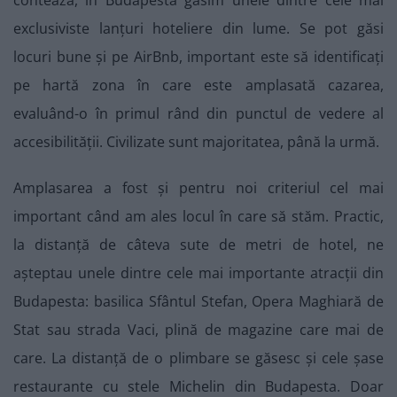
contează, în Budapesta găsim unele dintre cele mai
exclusiviste lanțuri hoteliere din lume. Se pot găsi
locuri bune și pe AirBnb, important este să identificați
pe hartă zona în care este amplasată cazarea,
evaluând-o în primul rând din punctul de vedere al
accesibilității. Civilizate sunt majoritatea, până la urmă.
Amplasarea a fost și pentru noi criteriul cel mai
important când am ales locul în care să stăm. Practic,
la distanță de câteva sute de metri de hotel, ne
așteptau unele dintre cele mai importante atracții din
Budapesta: basilica Sfântul Stefan, Opera Maghiară de
Stat sau strada Vaci, plină de magazine care mai de
care. La distanță de o plimbare se găsesc și cele șase
restaurante cu stele Michelin din Budapesta. Doar