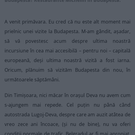
Budapesta? Restaurante Michelin în Budapesta.
A venit primăvara. Eu cred că nu este alt moment mai
prielnic unei vizite la Budapesta. M-am gândit, așadar,
să vă povestesc acum despre ultima noastră
incursiune în cea mai accesibilă – pentru noi – capitală
europeană, deși ultima noastră vizită a fost iarna.
Oricum, plănuim să vizităm Budapesta din nou, în
următoarele săptămâni.
Din Timișoara, nici măcar în orașul Deva nu avem cum
s-ajungem mai repede. Cel puțin nu până când
autostrada Lugoj-Deva, despre care am auzit atâtea de
vreo zece ani încoace, (și nu de bine), nu va oferi
condiții normale de trafic. Belgradul ar fi mai apropiat,