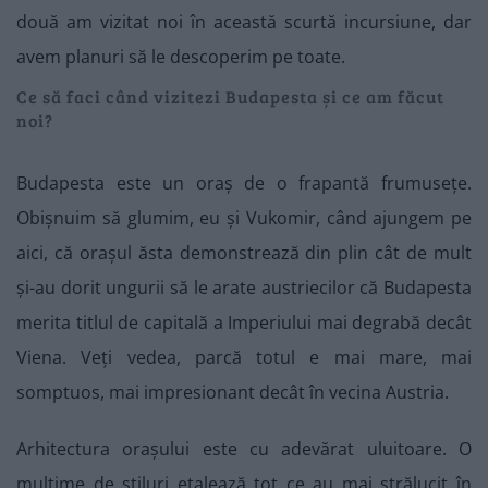
două am vizitat noi în această scurtă incursiune, dar
avem planuri să le descoperim pe toate.
Ce să faci când vizitezi Budapesta și ce am făcut
noi?
Budapesta este un oraș de o frapantă frumusețe.
Obișnuim să glumim, eu și Vukomir, când ajungem pe
aici, că orașul ăsta demonstrează din plin cât de mult
și-au dorit ungurii să le arate austriecilor că Budapesta
merita titlul de capitală a Imperiului mai degrabă decât
Viena. Veți vedea, parcă totul e mai mare, mai
somptuos, mai impresionant decât în vecina Austria.
Arhitectura orașului este cu adevărat uluitoare. O
mulțime de stiluri etalează tot ce au mai strălucit în