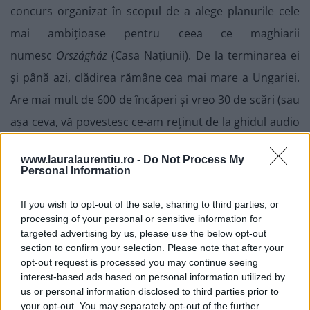
concurs organizat în scopul de a alege planurile cele
mai ambițioase pentru ceea ce maghiarii
numesc
Országház
(Casa Națiunii). De la terminarea ei
și până azi, clădirea rămâne cea mai mare a Ungariei.
Are mai mult de 600 de încăperi și vreo 30 de scări (sau
așa ceva, vă povestesc ce-am reținut de la ghidul audio
de pe vaporaș)!
www.lauralaurentiu.ro -
Do Not Process My
O plimbare pe Dunakorzó
Personal Information
If you wish to opt-out of the sale, sharing to third parties, or
Al treilea sit parte a patrimoniului mondial Unesco pe
processing of your personal or sensitive information for
care îl găzduiește Budapesta este faleza pestană a
targeted advertising by us, please use the below opt-out
section to confirm your selection. Please note that after your
Dunării. Numită Dunakorzó, această promenadă se
opt-out request is processed you may continue seeing
întinde între podurile Szecsenyi (podul cu lanțuri) și
interest-based ads based on personal information utilized by
us or personal information disclosed to third parties prior to
podul Erzsebet. Dacă ai noroc de vreme bună,
your opt-out. You may separately opt-out of the further