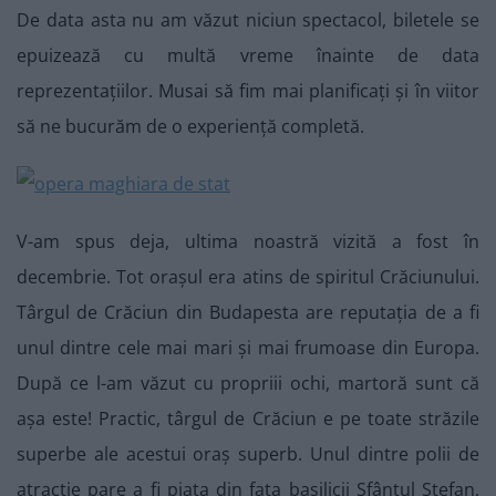
De data asta nu am văzut niciun spectacol, biletele se
epuizează cu multă vreme înainte de data
reprezentațiilor. Musai să fim mai planificați și în viitor
să ne bucurăm de o experiență completă.
V-am spus deja, ultima noastră vizită a fost în
decembrie. Tot orașul era atins de spiritul Crăciunului.
Târgul de Crăciun din Budapesta are reputația de a fi
unul dintre cele mai mari și mai frumoase din Europa.
După ce l-am văzut cu propriii ochi, martoră sunt că
așa este! Practic, târgul de Crăciun e pe toate străzile
superbe ale acestui oraș superb. Unul dintre polii de
atracție pare a fi piața din fața basilicii Sfântul Ștefan,