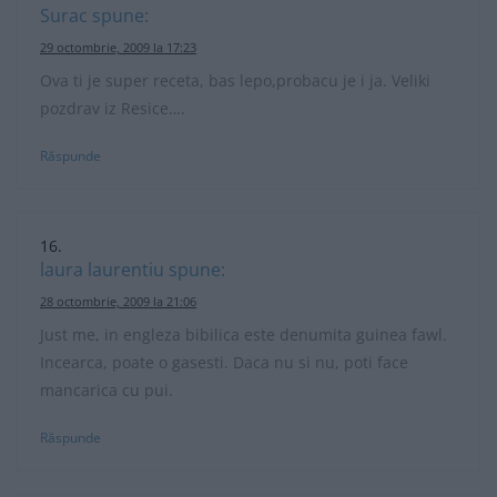
Surac
spune:
29 octombrie, 2009 la 17:23
Ova ti je super receta, bas lepo,probacu je i ja. Veliki
pozdrav iz Resice….
Răspunde
laura laurentiu
spune:
28 octombrie, 2009 la 21:06
Just me, in engleza bibilica este denumita guinea fawl.
Incearca, poate o gasesti. Daca nu si nu, poti face
mancarica cu pui.
Răspunde