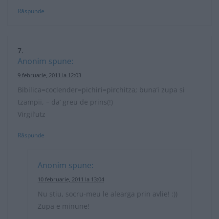
Răspunde
Anonim
spune:
9 februarie, 2011 la 12:03
Bibilica=coclender=pichiri=pirchitza; buna’i zupa si
tzampii, – da’ greu de prins(!)
Virgil’utz
Răspunde
Anonim
spune:
10 februarie, 2011 la 13:04
Nu stiu, socru-meu le alearga prin avlie! :))
Zupa e minune!