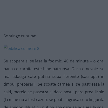
Se stinge cu supa:
Se acopera si se lasa la foc mic, 40 de minute – o ora,
pana ce carnita este bine patrunsa. Daca e nevoie, se
mai adauga cate putina supa fierbinte (sau apa) in
timpul prepararii. Se scoate carnea si se pastreaza la
cald, merele se paseaza si daca sosul pare prea lichid
(la mine nu a fost cazul), se poate ingrosa cu o lingurita
de amidon diluat cu putina apa care se adauga la sos,