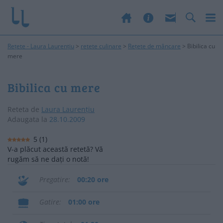
Rețete - Laura Laurențiu
>
retete culinare
>
Rețete de mâncare
>
Bibilica cu
mere
Bibilica cu mere
Reteta de
Laura Laurențiu
Adaugata la
28.10.2009
5
(
1
)
V-a plăcut această retetă? Vă
rugăm să ne dați o notă!
Pregatire
00:20 ore
Gatire
01:00 ore