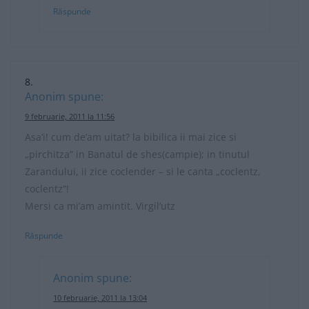
Răspunde
Anonim
spune:
9 februarie, 2011 la 11:56
Asa’i! cum de’am uitat? la bibilica ii mai zice si
„pirchitza” in Banatul de shes(campie); in tinutul
Zarandului, ii zice coclender – si le canta „coclentz,
coclentz”!
Mersi ca mi’am amintit. Virgil’utz
Răspunde
Anonim
spune:
10 februarie, 2011 la 13:04