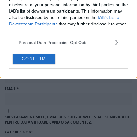
disclosure of your personal information by third parties on the
IAB’s list of downstream participants. This information may
also be disclosed by us to third parties on the
IAB’s List of
Downstream Participants
that may further disclose it to other
third parties.
LASĂ UN RĂSPUNS
Personal Data Processing Opt Outs
Adresa ta de email nu va fi publicată.
Câmpurile obligatorii
sunt marcate cu
*
CONFIRM
NUME
*
EMAIL
*
SALVEAZĂ-MI NUMELE, EMAILUL ȘI SITE-UL WEB ÎN ACEST NAVIGATOR
PENTRU DATA VIITOARE CÂND O SĂ COMENTEZ.
CÂT FACE 6 + 6?