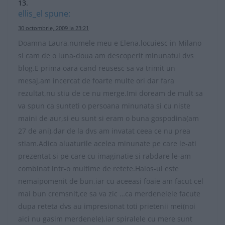
ellis_el
spune:
30 octombrie, 2009 la 23:21
Doamna Laura,numele meu e Elena,locuiesc in Milano
si cam de o luna-doua am descoperit minunatul dvs
blog.E prima oara cand reusesc sa va trimit un
mesaj,am incercat de foarte multe ori dar fara
rezultat,nu stiu de ce nu merge.Imi doream de mult sa
va spun ca sunteti o persoana minunata si cu niste
maini de aur,si eu sunt si eram o buna gospodina(am
27 de ani),dar de la dvs am invatat ceea ce nu prea
stiam.Adica aluaturile acelea minunate pe care le-ati
prezentat si pe care cu imaginatie si rabdare le-am
combinat intr-o multime de retete.Haios-ul este
nemaipomenit de bun,iar cu aceeasi foaie am facut cel
mai bun cremsnit,ce sa va zic …ca merdenelele facute
dupa reteta dvs au impresionat toti prietenii mei(noi
aici nu gasim merdenele),iar spiralele cu mere sunt