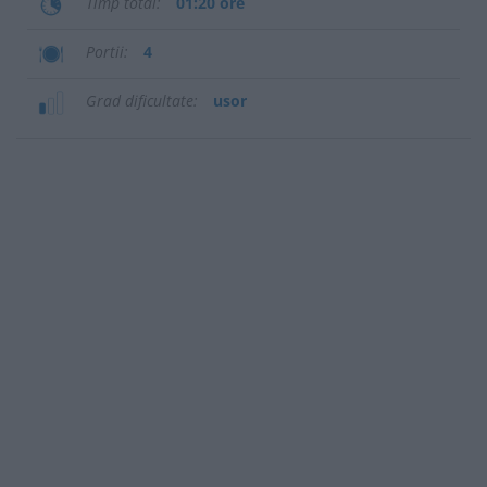
Timp total
01:20 ore
Portii
4
Grad dificultate
usor