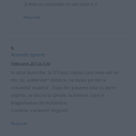
:)) Asta cu coclender nu am stiut-o :).
Răspunde
Anonim
spune:
9 februarie, 2011 la 11:43
In satul bunicilor, la Sf.Pasti, copilul care avea oul lui
mic de „koklender”=bibilica, ne batea pe toti la
ciocanitul oualelor . Zupa din pasarea asta cu pene
argintii, se ducea la spitale, la bolnavi, care te
blagosloveau de multamire.
Coclentz, coclentz!! Virgil’utz
Răspunde