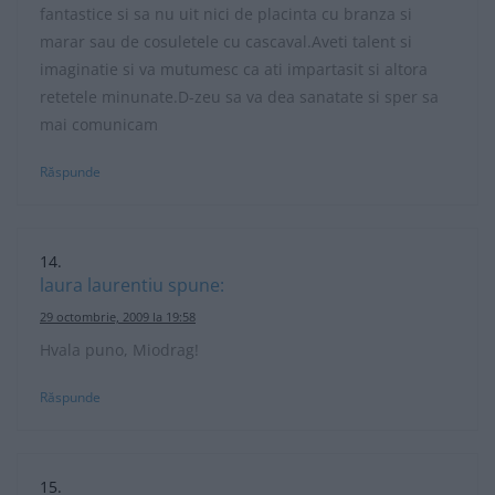
fantastice si sa nu uit nici de placinta cu branza si
marar sau de cosuletele cu cascaval.Aveti talent si
imaginatie si va mutumesc ca ati impartasit si altora
retetele minunate.D-zeu sa va dea sanatate si sper sa
mai comunicam
Răspunde
laura laurentiu
spune:
29 octombrie, 2009 la 19:58
Hvala puno, Miodrag!
Răspunde