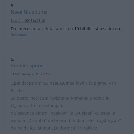
Naee Nis
spune:
6 aprilie, 2015 la 23:18
Da interesanta reteta, am si eu 10 bibilici si-o sa incerc,
Răspunde
Anonim
spune:
11 februarie, 2011 la 02:28
…pai daca’s din Guinea(„Guinea fawl”), la pigmei – in
Pacific!
Sa poate incerca si revizitand Romania(undeva in
U_ropa, a treia la stanga!);
da’ ascunsa bine’n „bogiolar” la „bugigai”, ca astia la
vama in „Canuba” de te prind iti dau „electro_shloguri”
d’alea de joci singur „Dudurinca”!! Virgil’utz