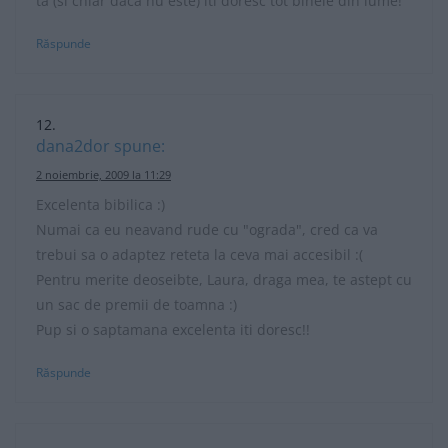
ta (si chiar daca nu este) iti doresc tot binele din lume!
Răspunde
dana2dor
spune:
2 noiembrie, 2009 la 11:29
Excelenta bibilica :)
Numai ca eu neavand rude cu "ograda", cred ca va
trebui sa o adaptez reteta la ceva mai accesibil :(
Pentru merite deoseibte, Laura, draga mea, te astept cu
un sac de premii de toamna :)
Pup si o saptamana excelenta iti doresc!!
Răspunde