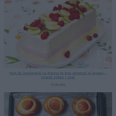
Tort de înghețată cu fructe în trei straturi și arome –
rețetă video + text
07.08.2026