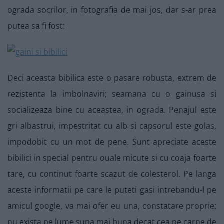
ograda socrilor, in fotografia de mai jos, dar s-ar prea
putea sa fi fost:
Deci aceasta bibilica este o pasare robusta, extrem de
rezistenta la imbolnaviri; seamana cu o gainusa si
socializeaza bine cu aceastea, in ograda. Penajul este
gri albastrui, impestritat cu alb si capsorul este golas,
impodobit cu un mot de pene. Sunt apreciate aceste
bibilici in special pentru ouale micute si cu coaja foarte
tare, cu continut foarte scazut de colesterol. Pe langa
aceste informatii pe care le puteti gasi intrebandu-l pe
amicul google, va mai ofer eu una, constatare proprie:
nu exista pe lume supa mai buna decat cea pe carne de