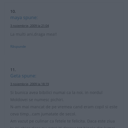
maya
spune:
3 noiembrie, 2009 la 21:04
La multi ani,draga mea!!
Răspunde
Geta
spune:
3 noiembrie, 2009 la 18:19
Si bunica avea bibilici numai ca la noi, in nordul
Moldovei se numesc pichiri.
N-am mai mancat de pe vremea cand eram copil si este
ceva timp…cam jumatate de secol.
Am vazut pe culinar ca fetele te felicita. Daca este ziua