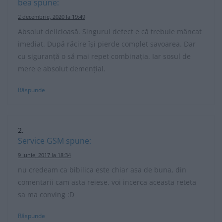
bea
spune:
2 decembrie, 2020 la 19:49
Absolut delicioasă. Singurul defect e că trebuie mâncat
imediat. După răcire își pierde complet savoarea. Dar
cu siguranță o să mai repet combinația. Iar sosul de
mere e absolut demențial.
Răspunde
Service GSM
spune:
9 iunie, 2017 la 18:34
nu credeam ca bibilica este chiar asa de buna, din
comentarii cam asta reiese, voi incerca aceasta reteta
sa ma conving :D
Răspunde