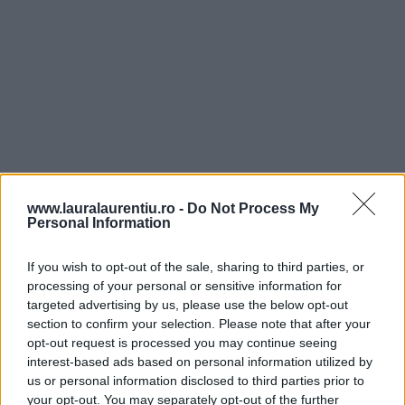
www.lauralaurentiu.ro -
Do Not Process My
Personal Information
If you wish to opt-out of the sale, sharing to third parties, or
processing of your personal or sensitive information for
targeted advertising by us, please use the below opt-out
section to confirm your selection. Please note that after your
opt-out request is processed you may continue seeing
6. Trebuie să atingă temperatura de aproximativ 75 de
interest-based ads based on personal information utilized by
us or personal information disclosed to third parties prior to
grade. Dacă nu avem termometru, știm că este gata
your opt-out. You may separately opt-out of the further