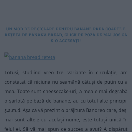
UN MOD DE RECICLARE PENTRU BANANE PREA COAPTE E
REȚETA DE BANANA BREAD, CLICK PE POZA DE MAI JOS CA
S-O ACCESAȚI!
Totuși, studiind vreo trei variante în circulație, am
constatat că niciuna nu seamănă câtuși de puțin cu a
mea. Toate sunt cheesecake-uri, a mea e mai degrabă
o șarlotă pe bază de banane, au cu totul alte principii
ș.a.m.d. Așa că vă prezint o prăjitură Banoreo care, deși
mai sunt altele cu același nume, este totuși unică în
felul ei. Să vă mai spun ce succes a avut? A dispărut