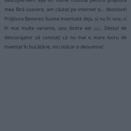
descoperisem așa un nume muzical pentru prăjitura
mea fără coacere, am căutat pe internet și… dezolare!
Prăjitura Banoreo fusese inventată deja, și nu în una, ci
în mai multe variante, una dintre ele
aici
. Destul de
descurajator să constați că nu mai e mare lucru de
inventat în bucătărie, nici măcar o denumire!