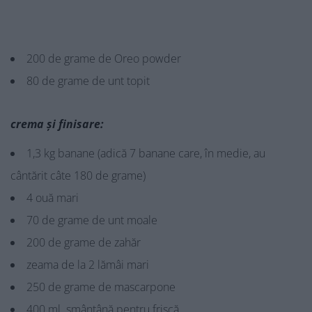
200 de grame de Oreo powder
80 de grame de unt topit
crema și finisare:
1,3 kg banane (adică 7 banane care, în medie, au
cântărit câte 180 de grame)
4 ouă mari
70 de grame de unt moale
200 de grame de zahăr
zeama de la 2 lămâi mari
250 de grame de mascarpone
400 ml. smântână pentru frișcă