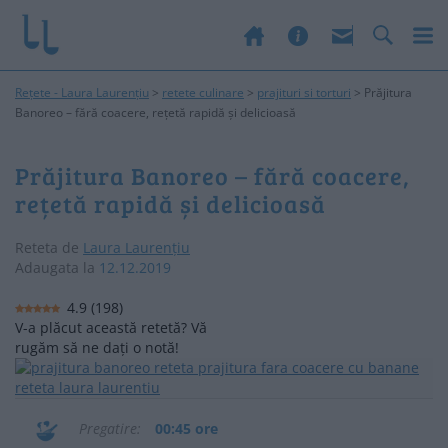
Rețete - Laura Laurențiu
>
retete culinare
>
prajituri si torturi
>
Prăjitura
Banoreo – fără coacere, rețetă rapidă și delicioasă
Prăjitura Banoreo – fără coacere,
rețetă rapidă și delicioasă
Reteta de
Laura Laurențiu
Adaugata la
12.12.2019
4.9
(
198
)
V-a plăcut această retetă? Vă
rugăm să ne dați o notă!
Pregatire
00:45 ore