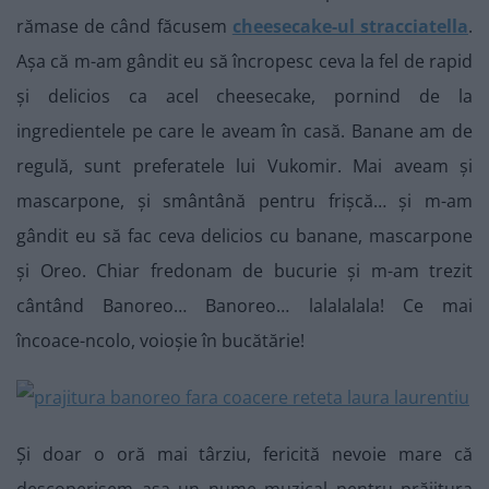
rămase de când făcusem
cheesecake-ul stracciatella
.
Așa că m-am gândit eu să încropesc ceva la fel de rapid
și delicios ca acel cheesecake, pornind de la
ingredientele pe care le aveam în casă. Banane am de
regulă, sunt preferatele lui Vukomir. Mai aveam și
mascarpone, și smântână pentru frișcă… și m-am
gândit eu să fac ceva delicios cu banane, mascarpone
și Oreo. Chiar fredonam de bucurie și m-am trezit
cântând Banoreo… Banoreo… lalalalala! Ce mai
încoace-ncolo, voioșie în bucătărie!
Și doar o oră mai târziu, fericită nevoie mare că