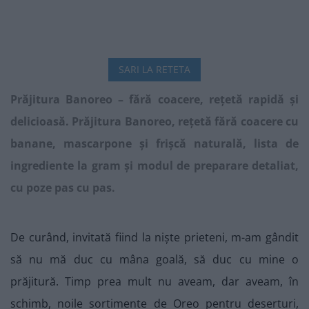
SARI LA RETETA
Prăjitura Banoreo – fără coacere, rețetă rapidă și
delicioasă. Prăjitura Banoreo, rețetă fără coacere cu
banane, mascarpone și frișcă naturală, lista de
ingrediente la gram și modul de preparare detaliat,
cu poze pas cu pas.
De curând, invitată fiind la niște prieteni, m-am gândit
să nu mă duc cu mâna goală, să duc cu mine o
prăjitură. Timp prea mult nu aveam, dar aveam, în
schimb, noile sortimente de Oreo pentru deserturi,