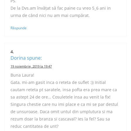
PS.
De la Dvs.am învățat să fac paine cu vreo 5_6 ani in
urma de când nici nu am mai cumpărat.
Răspunde
Dorina
spune:
19 noiembrie, 2019 la 19:47
Buna Laura!
Gata, mi-am gasit inca o reteta de suflet :)) Initial
cautam reteta pt saratele, insa pofta era prea mare ca
sa astept 24 de ore… Cosuletele insa au venit la fix!
Singura chestie care nu imi place e ca mi se par destul
de unsuroase. Daca omit untul din umplutura si ma
rezum doar la branza si cascaval? Ies la fel? Sau sa
reduc cantitatea de unt?