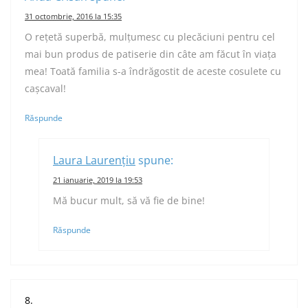
31 octombrie, 2016 la 15:35
O reţetă superbă, mulțumesc cu plecăciuni pentru cel
mai bun produs de patiserie din câte am făcut în viaţa
mea! Toată familia s-a îndrăgostit de aceste cosulete cu
cașcaval!
Răspunde
Laura Laurențiu
spune:
21 ianuarie, 2019 la 19:53
Mă bucur mult, să vă fie de bine!
Răspunde