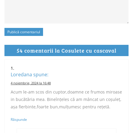
54 comentarii la Cosulete cu cascaval
Loredana
spune:
4 noiembrie, 2024 la 16:48
Acum le-am scos din cuptor,doamne ce frumos miroase
in bucătăria mea. Bineînțeles că am mâncat un coșuleț,
așa fierbinte,foarte bun,mulțumesc pentru rețetă.
Răspunde