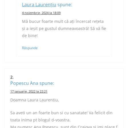
Laura Laurențiu
spune:
4 noiembrie, 2024 la 18:09
Mă bucur foarte mult că ați încercat rețeta
și a ieșit pe gustul dumneavoastră! Să vă fie
de bine!
Răspunde
Popescu Ana
spune:
17 ianuarie, 2022 la 22:21
Doamna Laura Laurentiu,
Sa aveti un an foarte bun si cu sanatate! Va felicit din
toata inima pt blogul d-voastra.
Ma numesc Ana Popescu, sunt din Craiova si imi place f