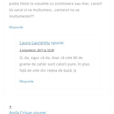
putea folosi la cosulete cu scortisoara sau mac, cacao?
Va sarut si va multumesc…cantarul nu va
multumeste!??
Răspunde
Laura Laurențiu
spune:
2 octombrie, 2017 la 10:30
O, da, sigur că da, doar că cele 80 de
grame de zahăr sunt calorii pure, în plus
față de cele din rețeta de bază :)).
Răspunde
Anda Crisan
spune: