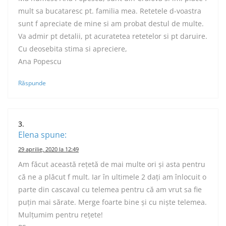
mult sa bucataresc pt. familia mea. Retetele d-voastra
sunt f apreciate de mine si am probat destul de multe.
Va admir pt detalii, pt acuratetea retetelor si pt daruire.
Cu deosebita stima si apreciere,
Ana Popescu
Răspunde
Elena
spune:
29 aprilie, 2020 la 12:49
Am făcut această rețetă de mai multe ori și asta pentru
că ne a plăcut f mult. Iar în ultimele 2 dați am înlocuit o
parte din cascaval cu telemea pentru că am vrut sa fie
puțin mai sărate. Merge foarte bine și cu niște telemea.
Mulțumim pentru rețete!