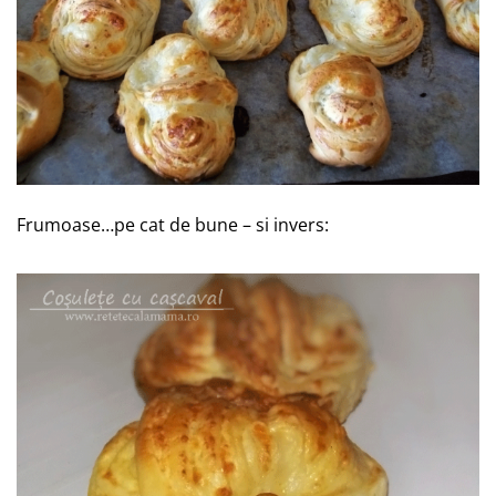
Frumoase…pe cat de bune – si invers: