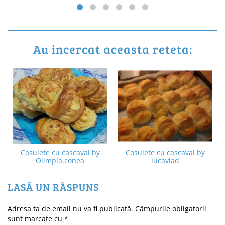
Au incercat aceasta reteta:
Cosulete cu cascaval by
Cosulete cu cascaval by
Olimpia.conea
lucavlad
LASĂ UN RĂSPUNS
Adresa ta de email nu va fi publicată.
Câmpurile obligatorii
sunt marcate cu
*