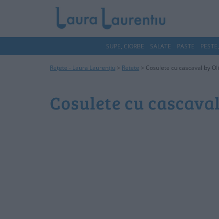
SUPE, CIORBE
SALATE
PASTE
PESTE
Rețete - Laura Laurențiu
>
Retete
>
Cosulete cu cascaval by O
Cosulete cu cascava