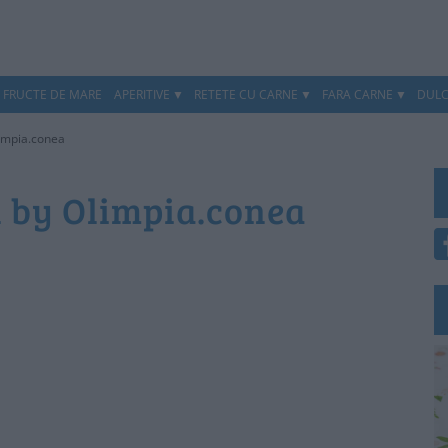
, FRUCTE DE MARE
APERITIVE
RETETE CU CARNE
FARA CARNE
DULC
limpia.conea
l by Olimpia.conea