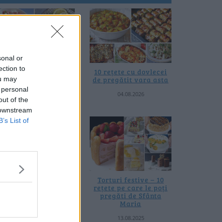
sonal or
ection to
0 de rețete de salate
10 rețete cu dovlecei
ou may
de vară fără
de pregătit vara asta
prelucrare termică
 personal
04.08.2026
out of the
06.08.2026
 downstream
B’s List of
 rețete de gogoșari de
Torturi festive – 10
us la borcan toamna
rețete pe care le poți
asta
pregăti de Sfânta
Maria
24.09.2025
13.08.2025