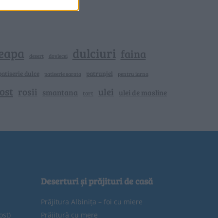
eapa
dulciuri
faina
dovlecei
desert
patiserie dulce
patrunjel
patiserie sarata
pentru iarna
ost
rosii
ulei
smantana
ulei de masline
tort
Deserturi și prăjituri de casă
Prăjitura Albinița – foi cu miere
ost)
Prăjitură cu mere