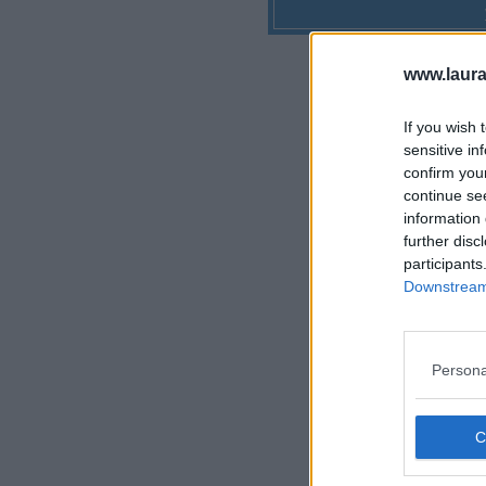
www.laura
If you wish 
sensitive in
confirm you
continue se
information 
further disc
participants
Downstream 
Persona