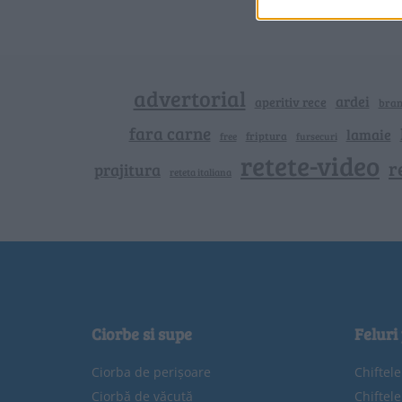
advertorial
ardei
aperitiv rece
bra
fara carne
lamaie
friptura
free
fursecuri
retete-video
r
prajitura
reteta italiana
Ciorbe si supe
Feluri
Ciorba de perișoare
Chiftel
Ciorbă de văcuță
Chiftel