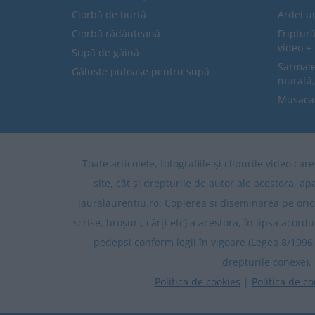
Ciorbă de burtă
Ardei u
Ciorbă rădăuțeană
Friptură
video + 
Supă de găină
Sarmale 
Găluște pufoase pentru supă
murată,
Musaca
Toate articolele, fotografiile și clipurile video ca
site, cât și drepturile de autor ale acestora, ap
lauralaurentiu.ro. Copierea și diseminarea pe oric
scrise, broșuri, cărți etc) a acestora, în lipsa acordu
pedepsi conform legii în vigoare (Legea 8/1996 
drepturile conexe).
Politica de cookies
|
Politica de co