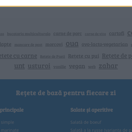
c
cartofi
carne de porc
bucataria multiculturala
nza
carne de vita
oua
lapte
ovo-lacto-vegetarian
morcovi
mancare de post
etete cu carne
Rețete de p
Rețete cu pui
Retete de Pasti
unt
zahar
usturoi
vegan
vanilie
web
Rețete de bază pentru fiecare zi
 principale
Salate și aperitive
e simple
Salată de boeuf
e marinate
Salată a la russe (varianta de p