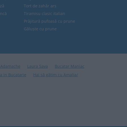
eză
Tort de zahăr ars
uncă
Tiramisu clasic italian
Prăjitură pufoasă cu prune
Găluște cu prune
 Adamache
Laura Sava
Bucatar Maniac
a in Bucatarie
Hai să gătim cu Amalia/