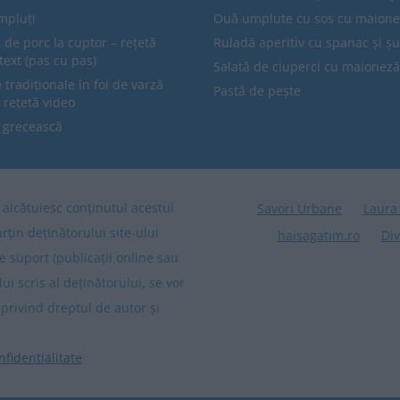
mpluți
Ouă umplute cu sos cu maion
 de porc la cuptor – rețetă
Ruladă aperitiv cu spanac și ș
text (pas cu pas)
Salată de ciuperci cu maioneză
tradiționale în foi de varză
Pastă de pește
 rețetă video
 grecească
re alcătuiesc conținutul acestui
Savori Urbane
Laura
arțin deținătorului site-ului
haisagatim.ro
Div
e suport (publicații online sau
lui scris al deținătorului, se vor
privind dreptul de autor și
nfidentialitate