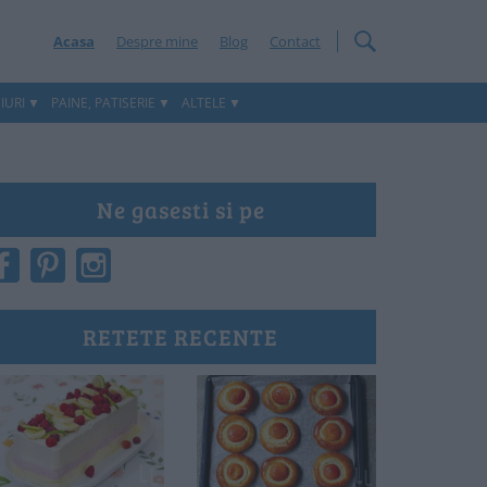
Acasa
Despre mine
Blog
Contact
IURI
PAINE, PATISERIE
ALTELE
Ne gasesti si pe
RETETE RECENTE