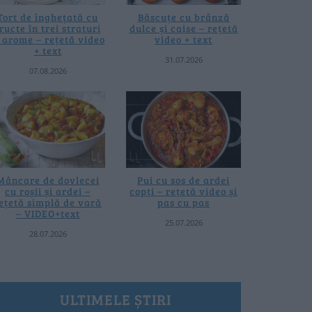
Tort de înghețată cu
Băscuțe cu brânză
ructe în trei straturi
dulce și caise – rețetă
i arome – rețetă video
video + text
+ text
31.07.2026
07.08.2026
Mâncare de dovlecei
Pui cu sos de ardei
cu roșii și ardei –
copți – rețetă video și
ețetă simplă de vară
pas cu pas
– VIDEO+text
25.07.2026
28.07.2026
ULTIMELE ȘTIRI