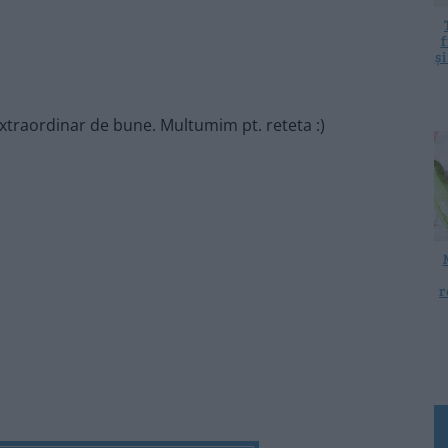
f
ș
extraordinar de bune. Multumim pt. reteta :)
r