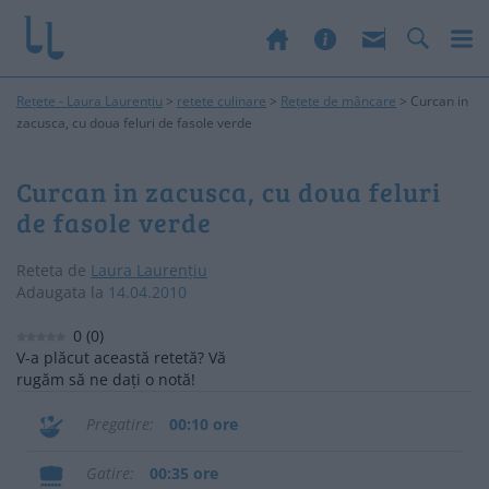
Rețete - Laura Laurențiu
>
retete culinare
>
Rețete de mâncare
>
Curcan in
zacusca, cu doua feluri de fasole verde
Curcan in zacusca, cu doua feluri
de fasole verde
Reteta de
Laura Laurențiu
Adaugata la
14.04.2010
0
(
0
)
V-a plăcut această retetă? Vă
rugăm să ne dați o notă!
Pregatire
00:10 ore
Gatire
00:35 ore