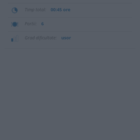
Timp total
00:45 ore
Portii
6
Grad dificultate
usor