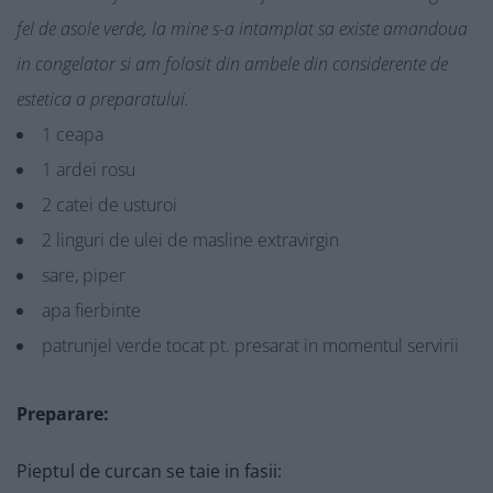
fel de asole verde, la mine s-a intamplat sa existe amandoua
in congelator si am folosit din ambele din considerente de
estetica a preparatului.
1 ceapa
1 ardei rosu
2 catei de usturoi
2 linguri de ulei de masline extravirgin
sare, piper
apa fierbinte
patrunjel verde tocat pt. presarat in momentul servirii
Preparare:
Pieptul de curcan se taie in fasii: