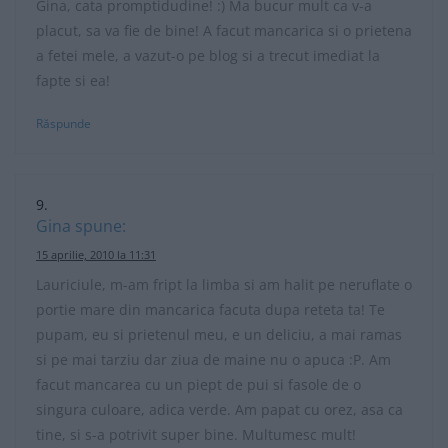
Gina, cata promptidudine! :) Ma bucur mult ca v-a
placut, sa va fie de bine! A facut mancarica si o prietena
a fetei mele, a vazut-o pe blog si a trecut imediat la
fapte si ea!
Răspunde
Gina
spune:
15 aprilie, 2010 la 11:31
Lauriciule, m-am fript la limba si am halit pe neruflate o
portie mare din mancarica facuta dupa reteta ta! Te
pupam, eu si prietenul meu, e un deliciu, a mai ramas
si pe mai tarziu dar ziua de maine nu o apuca :P. Am
facut mancarea cu un piept de pui si fasole de o
singura culoare, adica verde. Am papat cu orez, asa ca
tine, si s-a potrivit super bine. Multumesc mult!