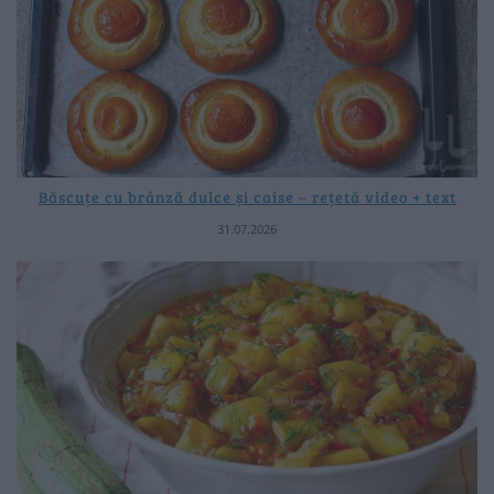
Băscuțe cu brânză dulce și caise – rețetă video + text
31.07.2026