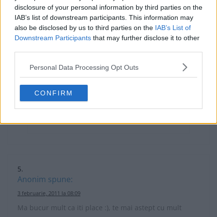
cinie!! Virgil’utz pogan’utz
disclosure of your personal information by third parties on the
IAB’s list of downstream participants. This information may
also be disclosed by us to third parties on the
IAB’s List of
Răspunde
Downstream Participants
that may further disclose it to other
third parties.
Anonim
spune:
Personal Data Processing Opt Outs
19 februarie, 2011 la 08:10
Ma bucur ca iti place, e o reteta rapida si
CONFIRM
foarte gustoasa.
Răspunde
Anonim
spune:
3 februarie, 2011 la 08:09
Ma bucur mult ca iti place :), te mai astept cu mult