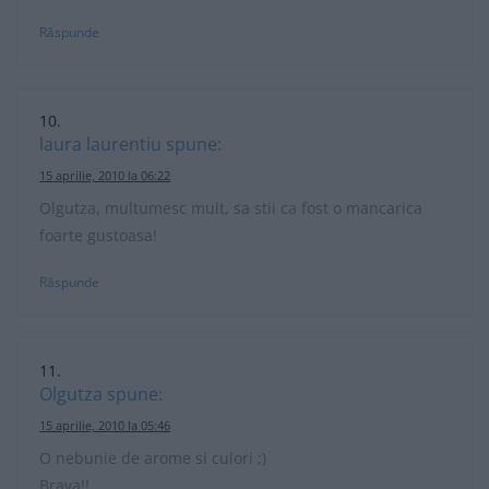
Răspunde
laura laurentiu
spune:
15 aprilie, 2010 la 06:22
Olgutza, multumesc mult, sa stii ca fost o mancarica
foarte gustoasa!
Răspunde
Olgutza
spune:
15 aprilie, 2010 la 05:46
O nebunie de arome si culori ;)
Brava!!