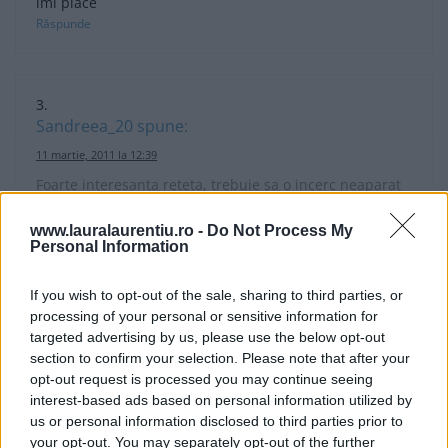
imi place
Răspunde
Sandreea_20
spune:
11 martie, 2011 la 12:39
Foarte interesanta reteta, trebuie sa o incerc neaparat
Răspunde
www.lauralaurentiu.ro -
Do Not Process My
Personal Information
If you wish to opt-out of the sale, sharing to third parties, or
processing of your personal or sensitive information for
Anonim
spune:
targeted advertising by us, please use the below opt-out
section to confirm your selection. Please note that after your
17 februarie, 2011 la 22:47
opt-out request is processed you may continue seeing
Mmmm! Every day! …asa buna, ma arunc in pivnita la
interest-based ads based on personal information utilized by
vecinii ‘talieni – dupa o butelca de vin „Gran’ Cru”(adica
us or personal information disclosed to third parties prior to
de butuc!) si apoi sa ma invit cu „repetir!” la masa la
your opt-out. You may separately opt-out of the further