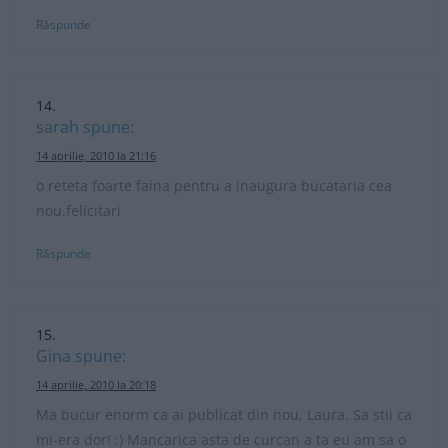
Răspunde
sarah
spune:
14 aprilie, 2010 la 21:16
o reteta foarte faina pentru a inaugura bucataria cea
nou.felicitari
Răspunde
Gina
spune:
14 aprilie, 2010 la 20:18
Ma bucur enorm ca ai publicat din nou, Laura. Sa stii ca
mi-era dor! :) Mancarica asta de curcan a ta eu am sa o