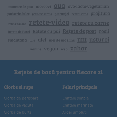
oua
ovo-lacto-vegetarian
morcovi
mancare de post
prajitura
patiserie dulce
patrunjel
patiserie sarata
pentru iarna
retete-video
retete cu carne
reteta italiana
Rețete de post
rosii
Rețete cu pui
Retete de Pasti
unt
usturoi
ulei
smantana
ulei de masline
tort
zahar
vegan
vanilie
web
Rețete de bază pentru fiecare zi
Ciorbe si supe
Feluri principale
Ciorba de perișoare
Chiftele simple
Ciorbă de văcuță
Chiftele marinate
Ciorbă de burtă
Ardei umpluți