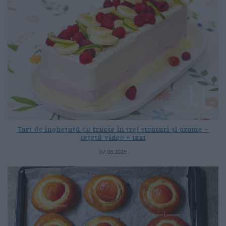
Tort de înghețată cu fructe în trei straturi și arome –
rețetă video + text
07.08.2026