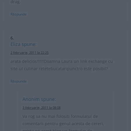
drag.
Răspunde
Eliza
spune:
2 februarie, 2011 la 22:25
arata delicios!!!!!!Doamna Laura un link exchange cu
site-ul culinar retetebucataripunctro este posibil?
Răspunde
Anonim
spune:
3 februarie, 2011 la 08:08
Va rog sa nu mai folositi formularul de
comentarii pentru genul acesta de cereri,
exista pe acest blog un formular de