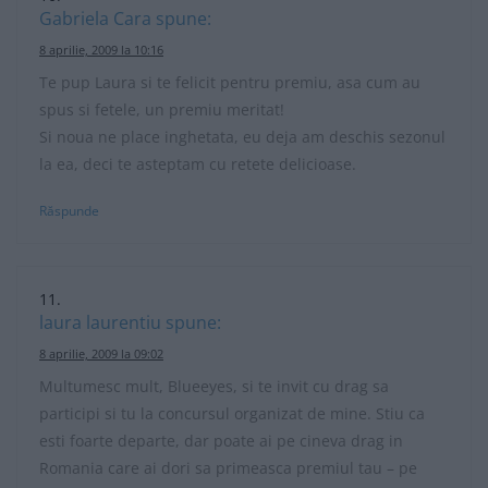
Gabriela Cara
spune:
8 aprilie, 2009 la 10:16
Te pup Laura si te felicit pentru premiu, asa cum au
spus si fetele, un premiu meritat!
Si noua ne place inghetata, eu deja am deschis sezonul
la ea, deci te asteptam cu retete delicioase.
Răspunde
laura laurentiu
spune:
8 aprilie, 2009 la 09:02
Multumesc mult, Blueeyes, si te invit cu drag sa
participi si tu la concursul organizat de mine. Stiu ca
esti foarte departe, dar poate ai pe cineva drag in
Romania care ai dori sa primeasca premiul tau – pe