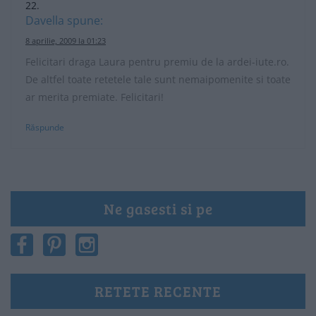
Davella
spune:
8 aprilie, 2009 la 01:23
Felicitari draga Laura pentru premiu de la ardei-iute.ro.
De altfel toate retetele tale sunt nemaipomenite si toate
ar merita premiate. Felicitari!
Răspunde
Ne gasesti si pe
RETETE RECENTE