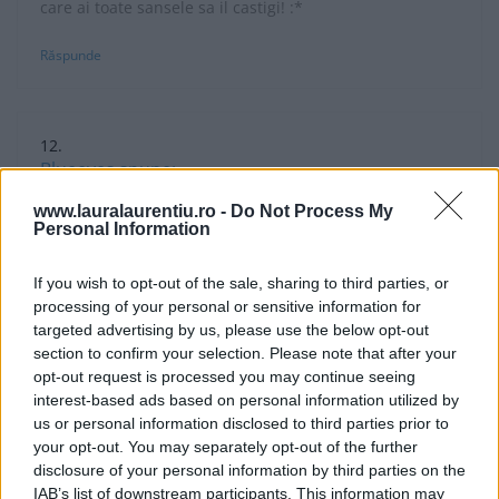
care ai toate sansele sa il castigi! :*
Răspunde
Blueeyes
spune:
8 aprilie, 2009 la 08:15
www.lauralaurentiu.ro -
Do Not Process My
Personal Information
Laura ,felicitari pt premiu….care de altfe este foarte
bine meritat. Asteptam si inghetatele de acm …
If you wish to opt-out of the sale, sharing to third parties, or
processing of your personal or sensitive information for
Răspunde
targeted advertising by us, please use the below opt-out
section to confirm your selection. Please note that after your
opt-out request is processed you may continue seeing
interest-based ads based on personal information utilized by
laura laurentiu
spune:
us or personal information disclosed to third parties prior to
your opt-out. You may separately opt-out of the further
8 aprilie, 2009 la 07:45
disclosure of your personal information by third parties on the
Diamond -(mai, fata de tine sunt chiar partinitoare, asa
IAB’s list of downstream participants. This information may