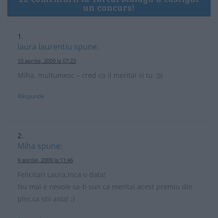
un concurs!
laura laurentiu
spune:
10 aprilie, 2009 la 07:23
Miha, multumesc – cred ca il meritai si tu :)))
Răspunde
Miha
spune:
9 aprilie, 2009 la 11:46
Felicitari Laura,inca o data!
Nu mai e nevoie sa-ti sun ca meritai acest premiu din
plin,ca stii asta! ;)