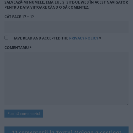
SALVEAZĂ-MI NUMELE, EMAILUL ȘI SITE-UL WEB ÎN ACEST NAVIGATOR
PENTRU DATA VIITOARE CÂND O SĂ COMENTEZ.
CÂT FACE 17 + 1?
I HAVE READ AND ACCEPTED THE
PRIVACY POLICY
*
COMENTARIU
*
22 comentarii la Tortul Malaga a castigat