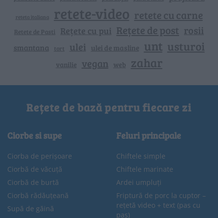
retete-video
retete cu carne
reteta italiana
Rețete de post
rosii
Rețete cu pui
Retete de Pasti
unt
usturoi
ulei
smantana
ulei de masline
tort
zahar
vegan
vanilie
web
Rețete de bază pentru fiecare zi
Ciorbe si supe
Feluri principale
Ciorba de perișoare
Chiftele simple
Ciorbă de văcuță
Chiftele marinate
Ciorbă de burtă
Ardei umpluți
Ciorbă rădăuțeană
Friptură de porc la cuptor –
rețetă video + text (pas cu
Supă de găină
pas)