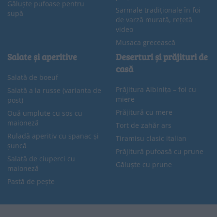
Găluște pufoase pentru
Sarmale tradiționale în foi
supă
de varză murată, rețetă
video
Musaca grecească
Salate și aperitive
Deserturi și prăjituri de
casă
Salată de boeuf
Prăjitura Albinița – foi cu
Salată a la russe (varianta de
miere
post)
Prăjitură cu mere
Ouă umplute cu sos cu
maioneză
Tort de zahăr ars
Ruladă aperitiv cu spanac și
Tiramisu clasic italian
șuncă
Prăjitură pufoasă cu prune
Salată de ciuperci cu
Găluște cu prune
maioneză
Pastă de pește