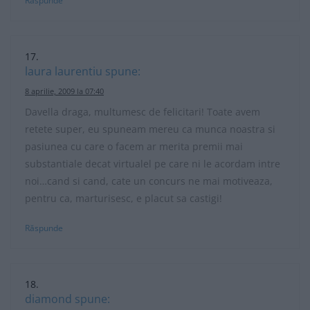
Răspunde
laura laurentiu
spune:
8 aprilie, 2009 la 07:40
Davella draga, multumesc de felicitari! Toate avem
retete super, eu spuneam mereu ca munca noastra si
pasiunea cu care o facem ar merita premii mai
substantiale decat virtualel pe care ni le acordam intre
noi…cand si cand, cate un concurs ne mai motiveaza,
pentru ca, marturisesc, e placut sa castigi!
Răspunde
diamond
spune: