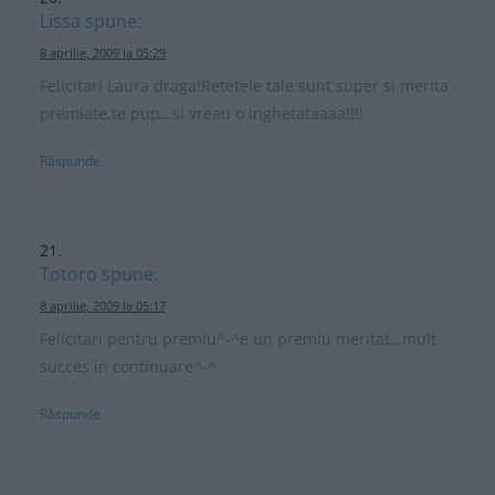
Lissa
spune:
8 aprilie, 2009 la 05:29
Felicitari Laura draga!Retetele tale sunt super si merita
premiate,te pup…si vreau o inghetataaaa!!!!
Răspunde
Totoro
spune:
8 aprilie, 2009 la 05:17
Felicitari pentru premiu^-^e un premiu meritat…mult
succes in continuare^-^
Răspunde