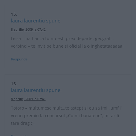
laura laurentiu
spune:
8 aprilie, 2009 la 07:42
Lissa – na hai ca tu nu esti prea departe, geografic
vorbind – te invit pe bune si oficial la o inghetataaaaaa!
Răspunde
laura laurentiu
spune:
8 aprilie, 2009 la 07:41
Totoro – multumesc mult…te astept si eu sa imi „umfli”
vreun premiu la concursul „Cuinii banatene”, mi-ar fi
tare drag :).