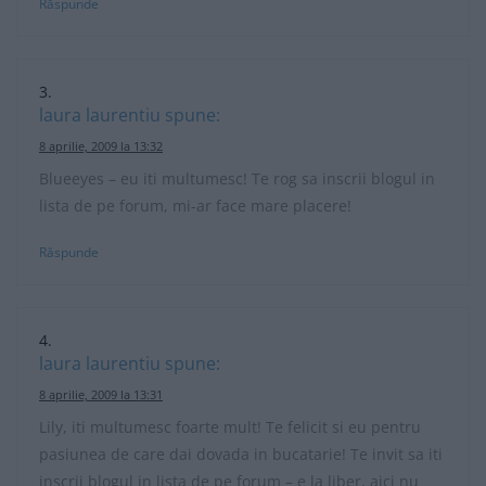
Răspunde
laura laurentiu
spune:
8 aprilie, 2009 la 13:32
Blueeyes – eu iti multumesc! Te rog sa inscrii blogul in
lista de pe forum, mi-ar face mare placere!
Răspunde
laura laurentiu
spune:
8 aprilie, 2009 la 13:31
Lily, iti multumesc foarte mult! Te felicit si eu pentru
pasiunea de care dai dovada in bucatarie! Te invit sa iti
inscrii blogul in lista de pe forum – e la liber, aici nu