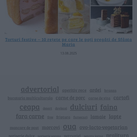
Torturi festive – 10 rețete pe care le poți pregăti de Sfânta
Maria
13.08.2025
advertorial
ardei
aperitiv rece
branza
cartofi
carne de porc
bucataria multiculturala
carne de vita
ceapa
dulciuri
faina
dovlecei
desert
fara carne
lapte
lamaie
friptura
free
fursecuri
oua
ovo-lacto-vegetarian
morcovi
mancare de post
prajitura
patiserie dulce
patrunjel
patiserie sarata
pentru iarna