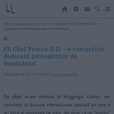
Rețete - Laura Laurențiu
>
diverse
>
articole
>
Fii Chef Pentru O Zi – o
competiție dedicată pasionaților de bunătățuri
Fii Chef Pentru O Zi – o competiție
dedicată pasionaților de
bunătățuri
Adaugata la
2017-04-24
de
Laura Laurențiu
De când m-am implicat în bloggingul culinar, am
constatat cu bucurie interacțiunea specială pe care o
au între ei pasionații de gătit. Nu doar că ne ”simțim”