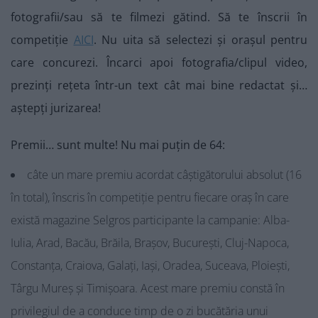
fotografii/sau să te filmezi gătind. Să te înscrii în
competiție
AICI
. Nu uita să selectezi și orașul pentru
care concurezi. Încarci apoi fotografia/clipul video,
prezinți rețeta într-un text cât mai bine redactat și…
aștepți jurizarea!
Premii… sunt multe! Nu mai puțin de 64:
câte un mare premiu acordat câștigătorului absolut (16
în total), înscris în competiție pentru fiecare oraș în care
există magazine Selgros participante la campanie: Alba-
Iulia, Arad, Bacău, Brăila, Brașov, București, Cluj-Napoca,
Constanța, Craiova, Galați, Iași, Oradea, Suceava, Ploiești,
Târgu Mureș și Timișoara. Acest mare premiu constă în
privilegiul de a conduce timp de o zi bucătăria unui