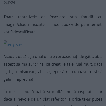
puncte).
Toate tentativele de înscriere prin fraudă, cu
imagini/clipuri însușite în mod abuziv de pe internet,
vor fi descalificate.
Așadar, dacă ești unul dintre cei pasionați de gătit, abia
aștept să mă surprinzi cu creațiile tale. Mai mult, dacă
ești și timișorean, abia aștept să ne cunoaștem și să
gătim împreună!
Îți doresc multă baftă și multă, multă inspirație, iar
dacă ai nevoie de un sfat referitor la orice te-ar putea