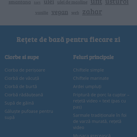
unt
usturoi
ulei
smantana
ulei de masline
tort
zahar
vegan
vanilie
web
Rețete de bază pentru fiecare zi
Ciorbe si supe
Feluri principale
Ciorba de perișoare
Chiftele simple
Ciorbă de văcuță
Chiftele marinate
Ciorbă de burtă
Ardei umpluți
Ciorbă rădăuțeană
Friptură de porc la cuptor –
rețetă video + text (pas cu
Supă de găină
pas)
Găluște pufoase pentru
Sarmale tradiționale în foi
supă
de varză murată, rețetă
video
Musaca grecească