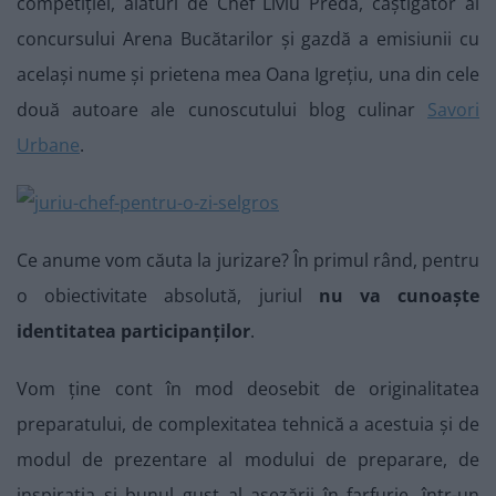
competiției, alături de Chef Liviu Preda, câștigător al
concursului Arena Bucătarilor și gazdă a emisiunii cu
același nume și prietena mea Oana Igrețiu, una din cele
două autoare ale cunoscutului blog culinar
Savori
Urbane
.
Ce anume vom căuta la jurizare? În primul rând, pentru
o obiectivitate absolută, juriul
nu va cunoaște
identitatea participanților
.
Vom ține cont în mod deosebit de originalitatea
preparatului, de complexitatea tehnică a acestuia și de
modul de prezentare al modului de preparare, de
inspirația și bunul gust al așezării în farfurie, într-un