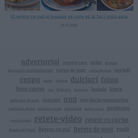
12 rețete cu pui și legume pe care să le faci vara asta
31.07.2025
advertorial
ardei
aperitiv rece
branza
cartofi
carne de porc
bucataria multiculturala
carne de vita
ceapa
dulciuri
faina
dovlecei
desert
fara carne
lapte
lamaie
friptura
free
fursecuri
oua
ovo-lacto-vegetarian
morcovi
mancare de post
prajitura
patiserie dulce
patrunjel
patiserie sarata
pentru iarna
retete-video
retete cu carne
reteta italiana
Rețete de post
rosii
Rețete cu pui
Retete de Pasti