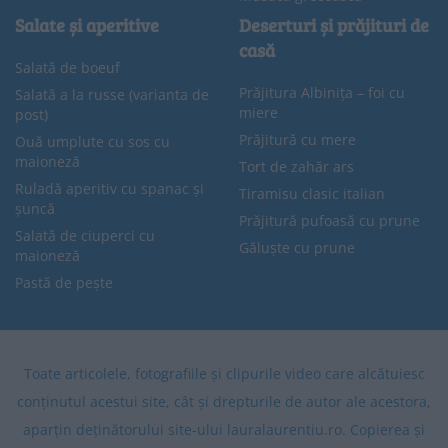
Salate și aperitive
Deserturi și prăjituri de
casă
Salată de boeuf
Prăjitura Albinița – foi cu
Salată a la russe (varianta de
miere
post)
Prăjitură cu mere
Ouă umplute cu sos cu
maioneză
Tort de zahăr ars
Ruladă aperitiv cu spanac și
Tiramisu clasic italian
șuncă
Prăjitură pufoasă cu prune
Salată de ciuperci cu
Găluște cu prune
maioneză
Pastă de pește
Toate articolele, fotografiile și clipurile video care alcătuiesc
conținutul acestui site, cât și drepturile de autor ale acestora,
aparțin deținătorului site-ului lauralaurentiu.ro. Copierea și