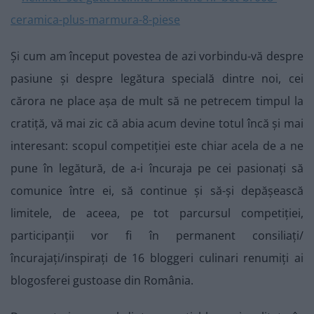
Și cum am început povestea de azi vorbindu-vă despre
pasiune și despre legătura specială dintre noi, cei
cărora ne place așa de mult să ne petrecem timpul la
cratiță, vă mai zic că abia acum devine totul încă și mai
interesant: scopul competiției este chiar acela de a ne
pune în legătură, de a-i încuraja pe cei pasionați să
comunice între ei, să continue și să-și depășească
limitele, de aceea, pe tot parcursul competiției,
participanții vor fi în permanent consiliați/
încurajați/inspirați de 16 bloggeri culinari renumiți ai
blogosferei gustoase din România.