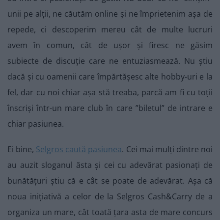
unii pe alții, ne căutăm online și ne împrietenim așa de
repede, ci descoperim mereu cât de multe lucruri
avem în comun, cât de ușor și firesc ne găsim
subiecte de discuție care ne entuziasmează. Nu știu
dacă și cu oamenii care împărtășesc alte hobby-uri e la
fel, dar cu noi chiar așa stă treaba, parcă am fi cu toții
înscriși într-un mare club în care ”biletul” de intrare e
chiar pasiunea.
Ei bine,
Selgros caută pasiunea
. Cei mai mulți dintre noi
au auzit sloganul ăsta și cei cu adevărat pasionați de
bunătățuri știu că e cât se poate de adevărat. Așa că
noua inițiativă a celor de la Selgros Cash&Carry de a
organiza un mare, cât toată țara asta de mare concurs