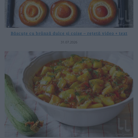
Băscuțe cu brânză dulce și caise – rețetă video + text
31.07.2026