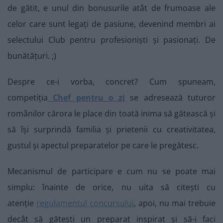
de gătit, e unul din bonusurile atât de frumoase ale
celor care sunt legați de pasiune, devenind membri ai
selectului Club pentru profesioniști și pasionați. De
bunătățuri. ;)
Despre ce-i vorba, concret? Cum spuneam,
competiția
Chef pentru o zi
se adresează tuturor
românilor cărora le place din toată inima să gătească și
să își surprindă familia și prietenii cu creativitatea,
gustul și apectul preparatelor pe care le pregătesc.
Mecanismul de participare e cum nu se poate mai
simplu: înainte de orice, nu uita să citești cu
atenție
regulamentul concursului
, apoi, nu mai trebuie
decât să gătești un preparat inspirat și să-i faci