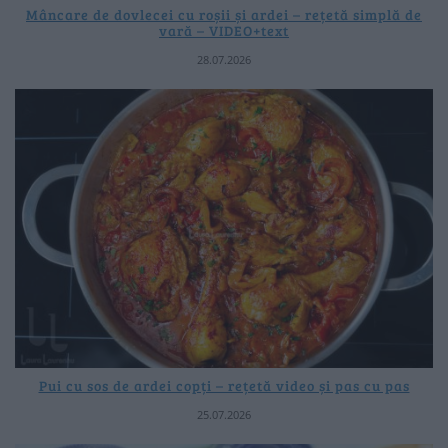
Mâncare de dovlecei cu roșii și ardei – rețetă simplă de
vară – VIDEO+text
28.07.2026
Pui cu sos de ardei copți – rețetă video și pas cu pas
25.07.2026