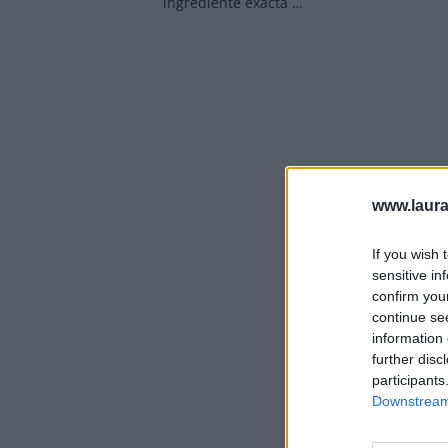
ingrediente exactă …
www.laura
If you wish 
sensitive in
confirm you
continue se
information 
further disc
participants
Downstream 