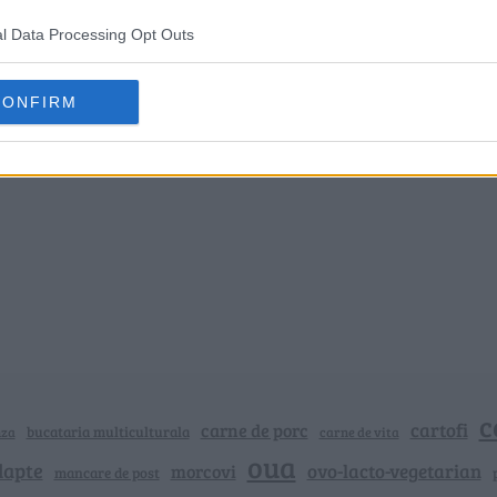
l Data Processing Opt Outs
CONFIRM
c
cartofi
carne de porc
bucataria multiculturala
nza
carne de vita
oua
lapte
ovo-lacto-vegetarian
morcovi
mancare de post