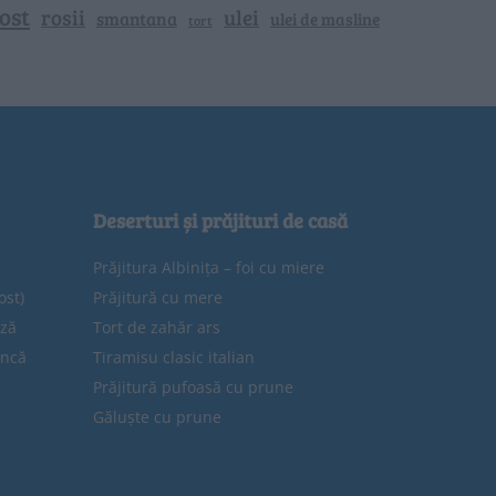
ost
rosii
ulei
smantana
ulei de masline
tort
Deserturi și prăjituri de casă
Prăjitura Albinița – foi cu miere
ost)
Prăjitură cu mere
eză
Tort de zahăr ars
uncă
Tiramisu clasic italian
Prăjitură pufoasă cu prune
Găluște cu prune