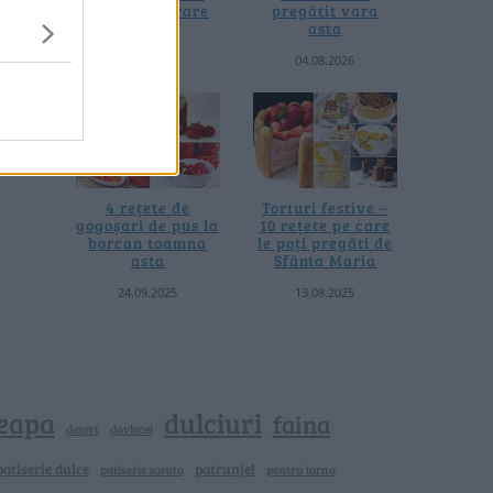
fără prelucrare
pregătit vara
termică
asta
06.08.2026
04.08.2026
4 rețete de
Torturi festive –
gogoșari de pus la
10 rețete pe care
borcan toamna
le poți pregăti de
asta
Sfânta Maria
24.09.2025
13.08.2025
eapa
dulciuri
faina
dovlecei
desert
patiserie dulce
patrunjel
patiserie sarata
pentru iarna