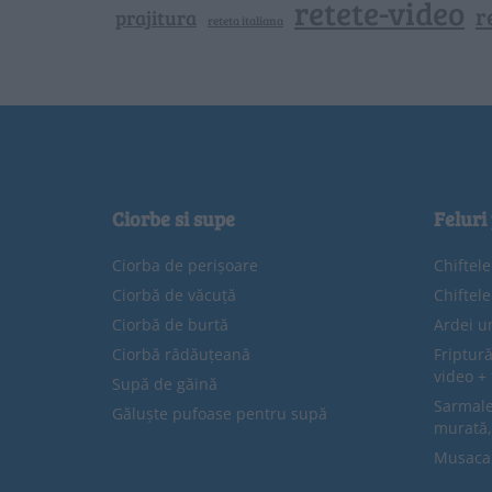
retete-video
r
prajitura
reteta italiana
Ciorbe si supe
Feluri
Ciorba de perișoare
Chiftel
Ciorbă de văcuță
Chiftel
Ciorbă de burtă
Ardei u
Ciorbă rădăuțeană
Friptură
video + 
Supă de găină
Sarmale 
Găluște pufoase pentru supă
murată,
Musaca