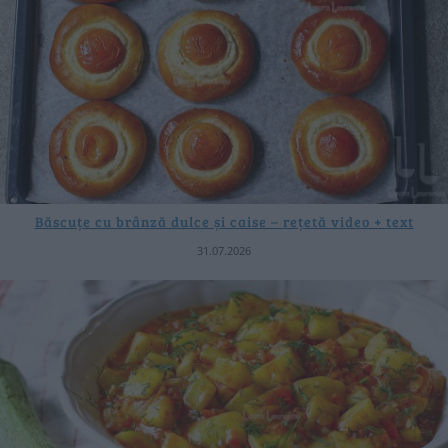
Băscuțe cu brânză dulce și caise – rețetă video + text
31.07.2026