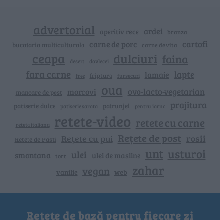
advertorial
ardei
aperitiv rece
branza
cartofi
carne de porc
bucataria multiculturala
carne de vita
ceapa
dulciuri
faina
dovlecei
desert
fara carne
lapte
lamaie
friptura
free
fursecuri
oua
ovo-lacto-vegetarian
morcovi
mancare de post
prajitura
patiserie dulce
patrunjel
patiserie sarata
pentru iarna
retete-video
retete cu carne
reteta italiana
Rețete de post
rosii
Rețete cu pui
Retete de Pasti
unt
usturoi
ulei
smantana
ulei de masline
tort
zahar
vegan
vanilie
web
Rețete de bază pentru fiecare zi