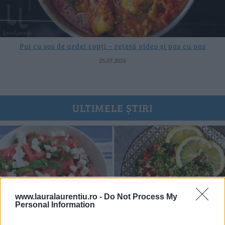
Pui cu sos de ardei copți – rețetă video și pas cu pas
25.07.2026
ULTIMELE ȘTIRI
www.lauralaurentiu.ro -
Do Not Process My
Personal Information