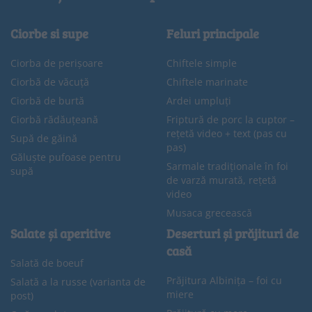
Ciorbe si supe
Feluri principale
Ciorba de perișoare
Chiftele simple
Ciorbă de văcuță
Chiftele marinate
Ciorbă de burtă
Ardei umpluți
Ciorbă rădăuțeană
Friptură de porc la cuptor –
rețetă video + text (pas cu
Supă de găină
pas)
Găluște pufoase pentru
Sarmale tradiționale în foi
supă
de varză murată, rețetă
video
Musaca grecească
Salate și aperitive
Deserturi și prăjituri de
casă
Salată de boeuf
Prăjitura Albinița – foi cu
Salată a la russe (varianta de
miere
post)