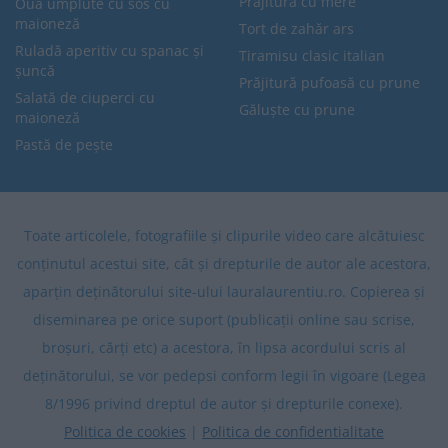
Prăjitură cu mere
Ouă umplute cu sos cu
maioneză
Tort de zahăr ars
Ruladă aperitiv cu spanac și
Tiramisu clasic italian
șuncă
Prăjitură pufoasă cu prune
Salată de ciuperci cu
Găluște cu prune
maioneză
Pastă de pește
Toate articolele, fotografiile și clipurile video care alcătuiesc
conținutul acestui site, cât și drepturile de autor ale acestora,
aparțin deținătorului site-ului lauralaurentiu.ro. Copierea și
diseminarea pe orice suport (publicații online sau scrise,
broșuri, cărți etc) a acestora, în lipsa acordului scris al
deținătorului, se vor pedepsi conform legii în vigoare (Legea
8/1996 privind dreptul de autor și drepturile conexe).
Politica de cookies
|
Politica de confidentialitate