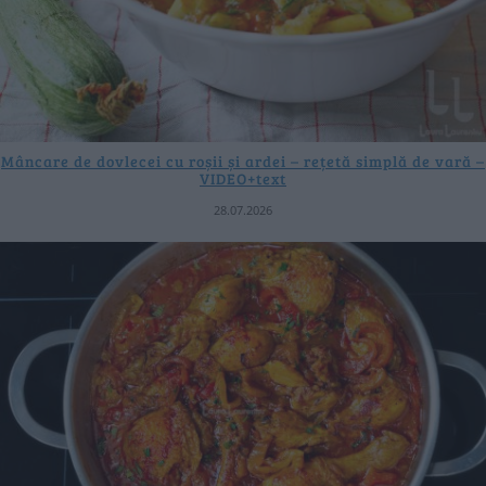
Mâncare de dovlecei cu roșii și ardei – rețetă simplă de vară –
VIDEO+text
28.07.2026