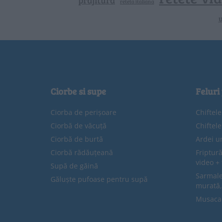
prajitura
reteta italiana
u
Ciorbe si supe
Feluri
Ciorba de perișoare
Chiftel
Ciorbă de văcuță
Chiftel
Ciorbă de burtă
Ardei u
Ciorbă rădăuțeană
Friptură
video + 
Supă de găină
Sarmale 
Găluște pufoase pentru supă
murată,
Musaca