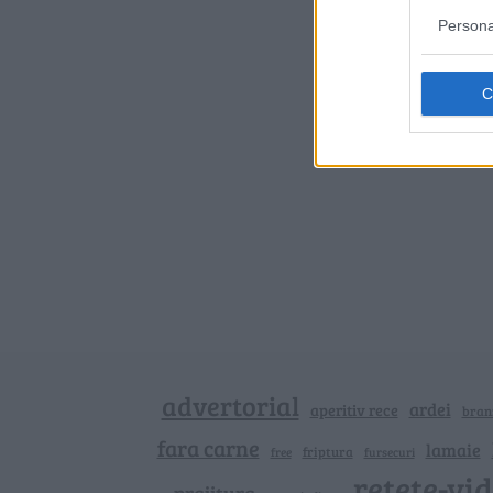
Persona
advertorial
ardei
aperitiv rece
bran
fara carne
lamaie
friptura
free
fursecuri
retete-vi