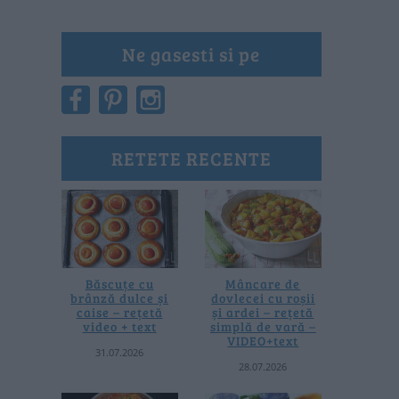
Ne gasesti si pe
RETETE RECENTE
Băscuțe cu
Mâncare de
brânză dulce și
dovlecei cu roșii
caise – rețetă
și ardei – rețetă
video + text
simplă de vară –
VIDEO+text
31.07.2026
28.07.2026