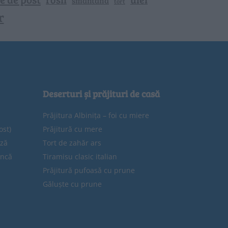
smantana
tort
r
Deserturi și prăjituri de casă
Prăjitura Albinița – foi cu miere
ost)
Prăjitură cu mere
eză
Tort de zahăr ars
uncă
Tiramisu clasic italian
Prăjitură pufoasă cu prune
Găluște cu prune