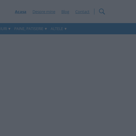
Acasa
Despre mine
Blog
Contact
IURI
PAINE, PATISERIE
ALTELE