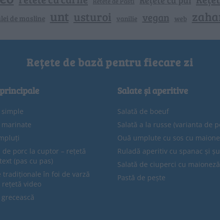
Retete de Pasti
unt
zaha
usturoi
vegan
lei de masline
vanilie
web
Rețete de bază pentru fiecare zi
 principale
Salate și aperitive
e simple
Salată de boeuf
e marinate
Salată a la russe (varianta de p
mpluți
Ouă umplute cu sos cu maion
 de porc la cuptor – rețetă
Ruladă aperitiv cu spanac și ș
text (pas cu pas)
Salată de ciuperci cu maioneză
tradiționale în foi de varză
Pastă de pește
 rețetă video
 grecească