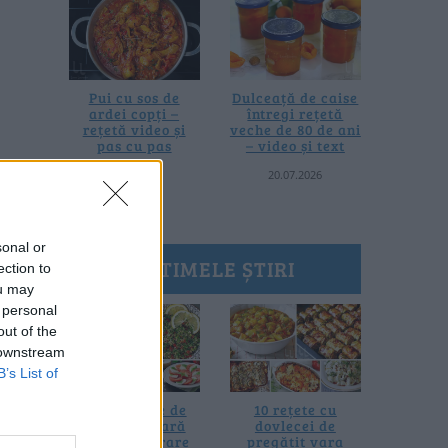
Pui cu sos de
Dulceață de caise
ardei copți –
întregi rețetă
rețetă video și
veche de 80 de ani
pas cu pas
– video și text
25.07.2026
20.07.2026
sonal or
ULTIMELE ȘTIRI
ection to
ou may
 personal
out of the
 downstream
B’s List of
20 de rețete de
10 rețete cu
salate de vară
dovlecei de
fără prelucrare
pregătit vara