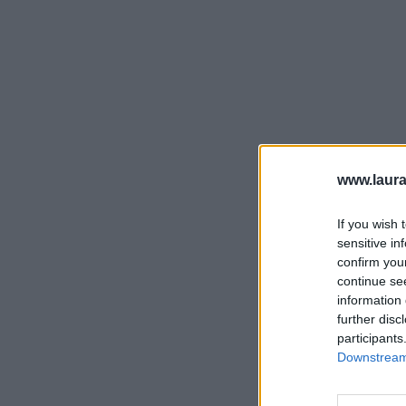
www.laura
If you wish 
sensitive in
confirm you
continue se
information 
further disc
participants
Downstream 