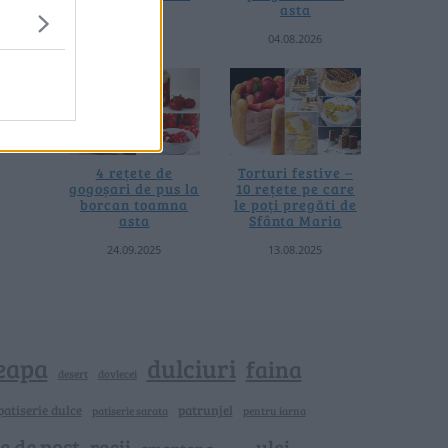
termică
asta
06.08.2026
04.08.2026
4 rețete de
Torturi festive –
gogoșari de pus la
10 rețete pe care
borcan toamna
le poți pregăti de
asta
Sfânta Maria
24.09.2025
13.08.2025
eapa
dulciuri
faina
dovlecei
desert
patiserie dulce
patrunjel
patiserie sarata
pentru iarna
e de post
rosii
ulei