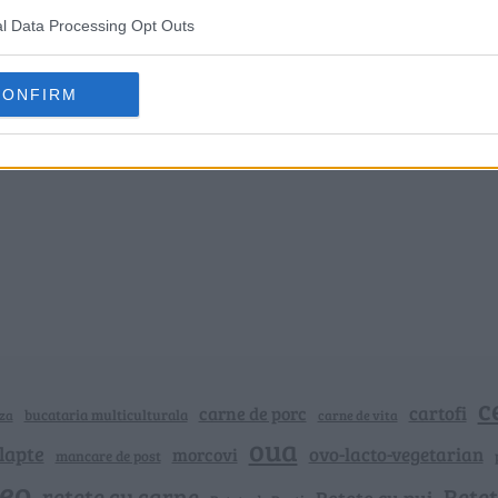
l Data Processing Opt Outs
CONFIRM
c
cartofi
carne de porc
bucataria multiculturala
za
carne de vita
oua
lapte
ovo-lacto-vegetarian
morcovi
mancare de post
deo
retete cu carne
Rețet
Rețete cu pui