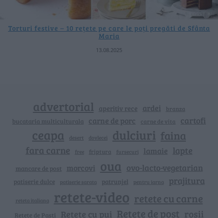
Torturi festive – 10 rețete pe care le poți pregăti de Sfânta
Maria
13.08.2025
advertorial
ardei
aperitiv rece
branza
cartofi
carne de porc
bucataria multiculturala
carne de vita
ceapa
dulciuri
faina
dovlecei
desert
fara carne
lapte
lamaie
friptura
free
fursecuri
oua
ovo-lacto-vegetarian
morcovi
mancare de post
prajitura
patiserie dulce
patrunjel
patiserie sarata
pentru iarna
retete-video
retete cu carne
reteta italiana
Rețete de post
rosii
Rețete cu pui
Retete de Pasti