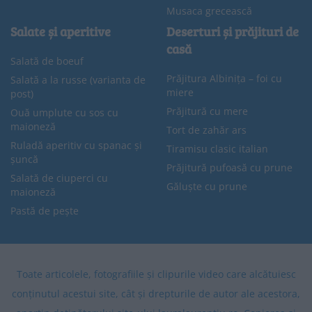
Musaca grecească
Salate și aperitive
Deserturi și prăjituri de
casă
Salată de boeuf
Prăjitura Albinița – foi cu
Salată a la russe (varianta de
miere
post)
Prăjitură cu mere
Ouă umplute cu sos cu
maioneză
Tort de zahăr ars
Ruladă aperitiv cu spanac și
Tiramisu clasic italian
șuncă
Prăjitură pufoasă cu prune
Salată de ciuperci cu
Găluște cu prune
maioneză
Pastă de pește
Toate articolele, fotografiile și clipurile video care alcătuiesc
conținutul acestui site, cât și drepturile de autor ale acestora,