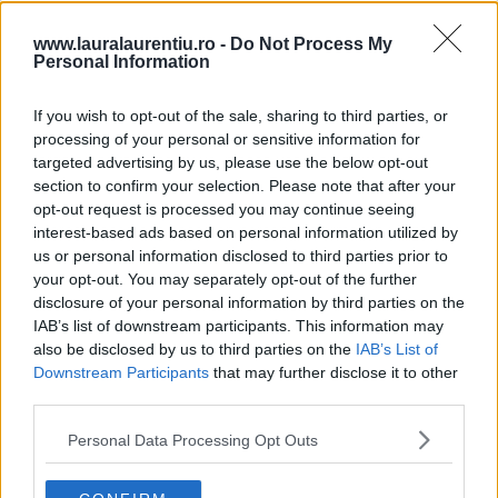
www.lauralaurentiu.ro -
Do Not Process My
Personal Information
If you wish to opt-out of the sale, sharing to third parties, or
processing of your personal or sensitive information for
targeted advertising by us, please use the below opt-out
section to confirm your selection. Please note that after your
opt-out request is processed you may continue seeing
interest-based ads based on personal information utilized by
us or personal information disclosed to third parties prior to
Pui cu sos de ardei copți – rețetă video și pas cu pas
your opt-out. You may separately opt-out of the further
disclosure of your personal information by third parties on the
25.07.2026
IAB’s list of downstream participants. This information may
also be disclosed by us to third parties on the
IAB’s List of
Downstream Participants
that may further disclose it to other
third parties.
ULTIMELE ȘTIRI
Personal Data Processing Opt Outs