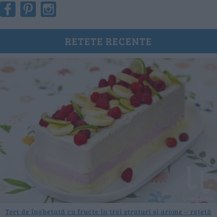
RETETE RECENTE
Tort de înghețată cu fructe în trei straturi și arome – rețetă