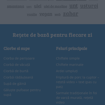
unt
usturoi
ulei
smantana
ulei de masline
tort
zahar
vegan
vanilie
web
Rețete de bază pentru fiecare zi
Ciorbe si supe
Feluri principale
Ciorba de perișoare
Chiftele simple
Ciorbă de văcuță
Chiftele marinate
Ciorbă de burtă
Ardei umpluți
Ciorbă rădăuțeană
Friptură de porc la cuptor –
rețetă video + text (pas cu
Supă de găină
pas)
Găluște pufoase pentru
Sarmale tradiționale în foi
supă
de varză murată, rețetă
video