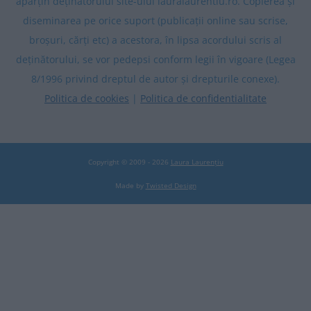
aparțin deținătorului site-ului lauralaurentiu.ro. Copierea și
diseminarea pe orice suport (publicații online sau scrise,
broșuri, cărți etc) a acestora, în lipsa acordului scris al
deținătorului, se vor pedepsi conform legii în vigoare (Legea
8/1996 privind dreptul de autor și drepturile conexe).
Politica de cookies
|
Politica de confidentialitate
Copyright © 2009 - 2026
Laura Laurențiu
Made by
Twisted Design