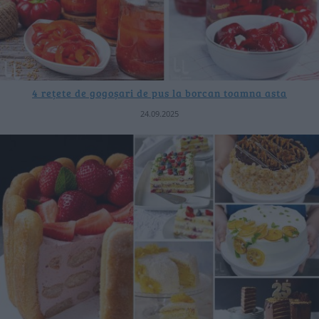
4 rețete de gogoșari de pus la borcan toamna asta
24.09.2025