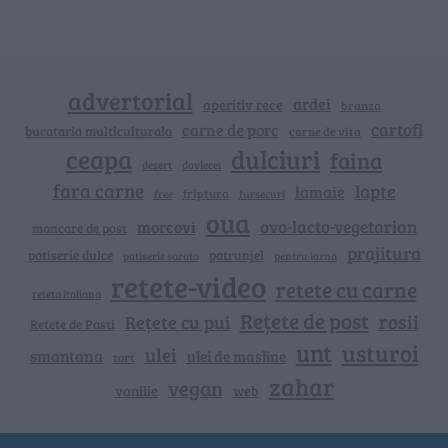
advertorial
ardei
aperitiv rece
branza
cartofi
carne de porc
bucataria multiculturala
carne de vita
ceapa
dulciuri
faina
dovlecei
desert
fara carne
lapte
lamaie
friptura
free
fursecuri
oua
ovo-lacto-vegetarian
morcovi
mancare de post
prajitura
patiserie dulce
patrunjel
patiserie sarata
pentru iarna
retete-video
retete cu carne
reteta italiana
Rețete de post
rosii
Rețete cu pui
Retete de Pasti
unt
usturoi
ulei
smantana
ulei de masline
tort
zahar
vegan
vanilie
web