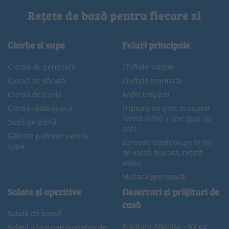
Rețete de bază pentru fiecare zi
Ciorbe si supe
Feluri principale
Ciorba de perișoare
Chiftele simple
Ciorbă de văcuță
Chiftele marinate
Ciorbă de burtă
Ardei umpluți
Ciorbă rădăuțeană
Friptură de porc la cuptor –
rețetă video + text (pas cu
Supă de găină
pas)
Găluște pufoase pentru
Sarmale tradiționale în foi
supă
de varză murată, rețetă
video
Musaca grecească
Salate și aperitive
Deserturi și prăjituri de
casă
Salată de boeuf
Prăjitura Albinița – foi cu
Salată a la russe (varianta de