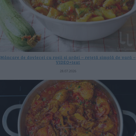
Mâncare de dovlecei cu roșii și ardei – rețetă simplă de vară –
VIDEO+text
28.07.2026