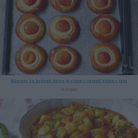
Băscuțe cu brânză dulce și caise – rețetă video + text
31.07.2026