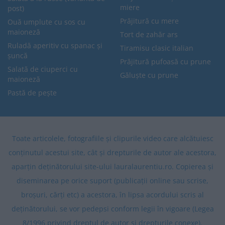
miere
post)
Prăjitură cu mere
Ouă umplute cu sos cu
maioneză
Tort de zahăr ars
Ruladă aperitiv cu spanac și
Tiramisu clasic italian
șuncă
Prăjitură pufoasă cu prune
Salată de ciuperci cu
Găluște cu prune
maioneză
Pastă de pește
Toate articolele, fotografiile și clipurile video care alcătuiesc
conținutul acestui site, cât și drepturile de autor ale acestora,
aparțin deținătorului site-ului lauralaurentiu.ro. Copierea și
diseminarea pe orice suport (publicații online sau scrise,
broșuri, cărți etc) a acestora, în lipsa acordului scris al
deținătorului, se vor pedepsi conform legii în vigoare (Legea
8/1996 privind dreptul de autor și drepturile conexe).