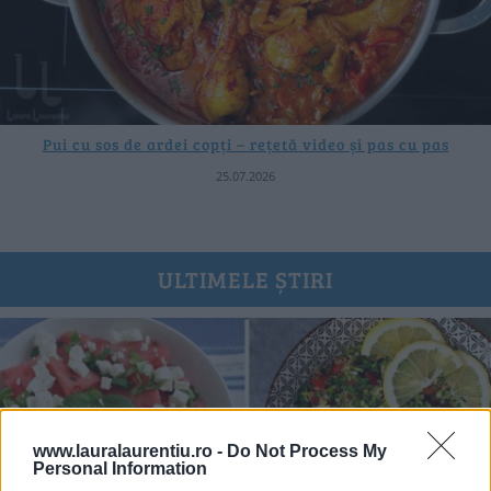
Pui cu sos de ardei copți – rețetă video și pas cu pas
25.07.2026
ULTIMELE ȘTIRI
www.lauralaurentiu.ro -
Do Not Process My
Personal Information