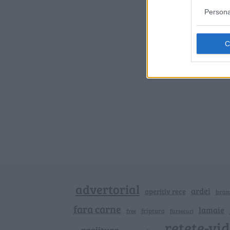
Persona
advertorial
ardei
aperitiv rece
bran
fara carne
lamaie
friptura
free
fursecuri
retete-vi