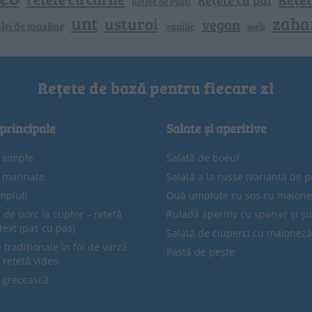
Retete de Pasti
unt
zaha
usturoi
vegan
lei de masline
vanilie
web
Rețete de bază pentru fiecare zi
 principale
Salate și aperitive
e simple
Salată de boeuf
e marinate
Salată a la russe (varianta de p
mpluți
Ouă umplute cu sos cu maion
 de porc la cuptor – rețetă
Ruladă aperitiv cu spanac și ș
text (pas cu pas)
Salată de ciuperci cu maioneză
tradiționale în foi de varză
Pastă de pește
 rețetă video
 grecească