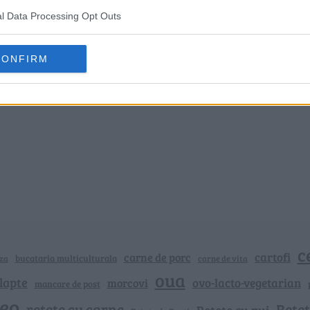
l Data Processing Opt Outs
CONFIRM
c
cartofi
carne de porc
bucataria multiculturala
za
carne de vita
oua
lapte
ovo-lacto-vegetarian
morcovi
mancare de post
deo
retete cu carne
Rețet
Rețete cu pui