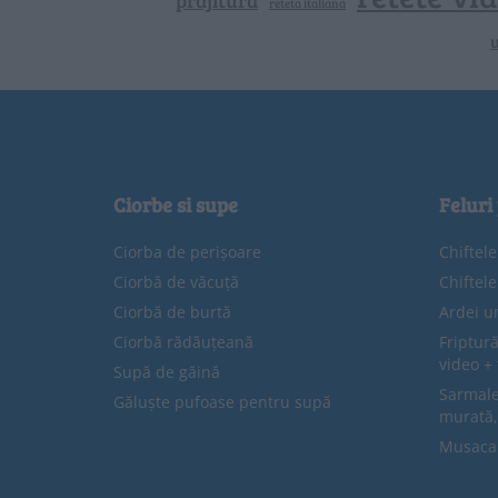
prajitura
reteta italiana
u
Ciorbe si supe
Feluri
Ciorba de perișoare
Chiftel
Ciorbă de văcuță
Chiftel
Ciorbă de burtă
Ardei u
Ciorbă rădăuțeană
Friptură
video + 
Supă de găină
Sarmale 
Găluște pufoase pentru supă
murată,
Musaca