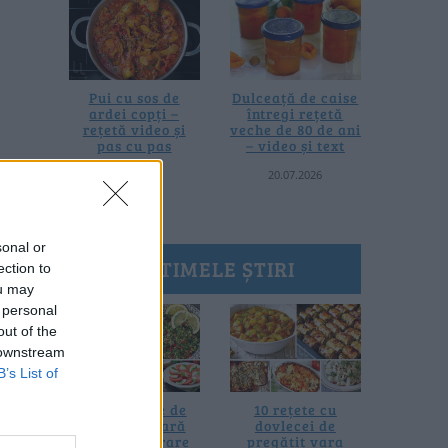
Pui cu sos de
Dulceață de caise
ardei copți –
întregi rețetă
rețetă video și
veche de 80 de ani
pas cu pas
– video și text
25.07.2026
20.07.2026
sonal or
ULTIMELE ȘTIRI
ection to
ou may
 personal
out of the
 downstream
B’s List of
20 de rețete de
10 rețete cu
salate de vară
dovlecei de
fără prelucrare
pregătit vara