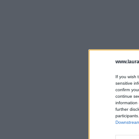
www.laura
If you wish 
sensitive in
confirm you
continue se
information 
further disc
participants
Downstream 