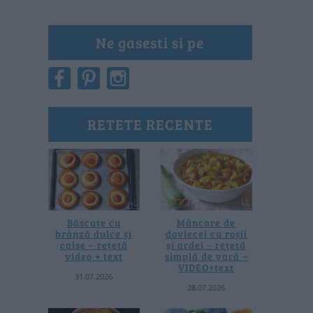
Ne gasesti si pe
RETETE RECENTE
Băscuțe cu
Mâncare de
brânză dulce și
dovlecei cu roșii
caise – rețetă
și ardei – rețetă
video + text
simplă de vară –
VIDEO+text
31.07.2026
28.07.2026