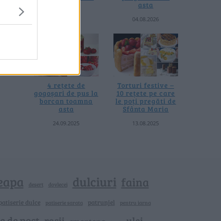
termică
asta
06.08.2026
04.08.2026
4 rețete de
Torturi festive –
gogoșari de pus la
10 rețete pe care
borcan toamna
le poți pregăti de
asta
Sfânta Maria
24.09.2025
13.08.2025
eapa
dulciuri
faina
dovlecei
desert
patiserie dulce
patrunjel
patiserie sarata
pentru iarna
e de post
rosii
ulei