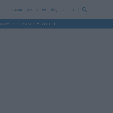
Acasa
Despre mine
Blog
Contact
IURI
PAINE, PATISERIE
ALTELE