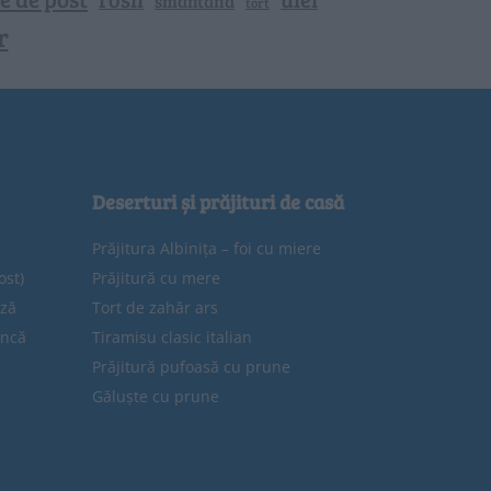
smantana
tort
r
Deserturi și prăjituri de casă
Prăjitura Albinița – foi cu miere
ost)
Prăjitură cu mere
eză
Tort de zahăr ars
uncă
Tiramisu clasic italian
Prăjitură pufoasă cu prune
Găluște cu prune