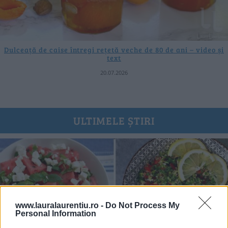
Dulceață de caise întregi rețetă veche de 80 de ani – video și
text
20.07.2026
ULTIMELE ȘTIRI
www.lauralaurentiu.ro -
Do Not Process My
Personal Information