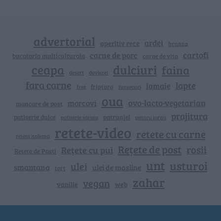
advertorial
ardei
aperitiv rece
branza
cartofi
carne de porc
bucataria multiculturala
carne de vita
ceapa
dulciuri
faina
dovlecei
desert
fara carne
lapte
lamaie
friptura
free
fursecuri
oua
ovo-lacto-vegetarian
morcovi
mancare de post
prajitura
patiserie dulce
patrunjel
patiserie sarata
pentru iarna
retete-video
retete cu carne
reteta italiana
Rețete de post
rosii
Rețete cu pui
Retete de Pasti
unt
usturoi
ulei
smantana
ulei de masline
tort
zahar
vegan
vanilie
web