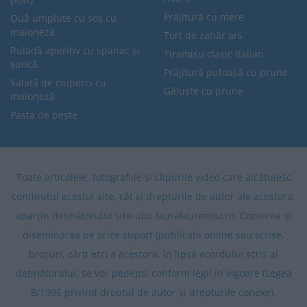
Prăjitură cu mere
Ouă umplute cu sos cu
maioneză
Tort de zahăr ars
Ruladă aperitiv cu spanac și
Tiramisu clasic italian
șuncă
Prăjitură pufoasă cu prune
Salată de ciuperci cu
Găluște cu prune
maioneză
Pastă de pește
Toate articolele, fotografiile și clipurile video care alcătuiesc
conținutul acestui site, cât și drepturile de autor ale acestora,
aparțin deținătorului site-ului lauralaurentiu.ro. Copierea și
diseminarea pe orice suport (publicații online sau scrise,
broșuri, cărți etc) a acestora, în lipsa acordului scris al
deținătorului, se vor pedepsi conform legii în vigoare (Legea
8/1996 privind dreptul de autor și drepturile conexe).