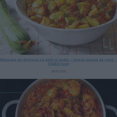
Mâncare de dovlecei cu roșii și ardei – rețetă simplă de vară –
VIDEO+text
28.07.2026