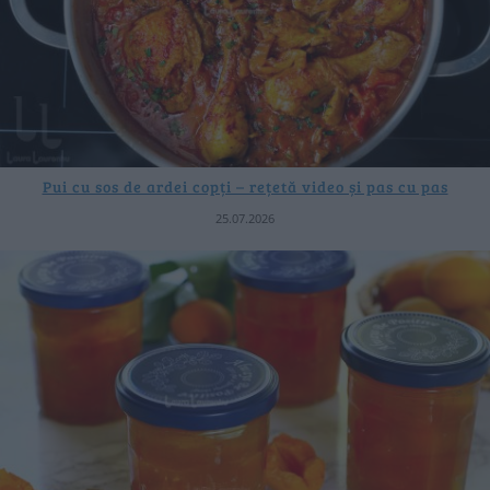
Pui cu sos de ardei copți – rețetă video și pas cu pas
25.07.2026