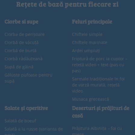
Rețete de bază pentru fiecare zi
Ciorbe si supe
Feluri principale
Ciorba de perișoare
Chiftele simple
Ciorbă de văcuță
Chiftele marinate
Ciorbă de burtă
Ardei umpluți
Ciorbă rădăuțeană
Friptură de porc la cuptor –
rețetă video + text (pas cu
Supă de găină
pas)
Găluște pufoase pentru
Sarmale tradiționale în foi
supă
de varză murată, rețetă
video
Musaca grecească
Salate și aperitive
Deserturi și prăjituri de
casă
Salată de boeuf
Prăjitura Albinița – foi cu
Salată a la russe (varianta de
miere
post)