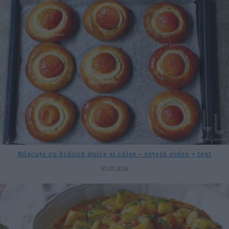
Băscuțe cu brânză dulce și caise – rețetă video + text
31.07.2026