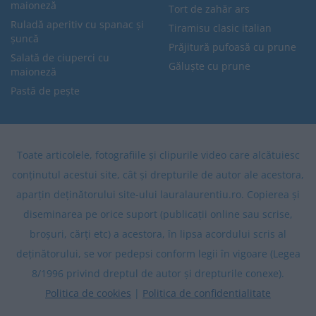
maioneză
Tort de zahăr ars
Ruladă aperitiv cu spanac și
Tiramisu clasic italian
șuncă
Prăjitură pufoasă cu prune
Salată de ciuperci cu
Găluște cu prune
maioneză
Pastă de pește
Toate articolele, fotografiile și clipurile video care alcătuiesc
conținutul acestui site, cât și drepturile de autor ale acestora,
aparțin deținătorului site-ului lauralaurentiu.ro. Copierea și
diseminarea pe orice suport (publicații online sau scrise,
broșuri, cărți etc) a acestora, în lipsa acordului scris al
deținătorului, se vor pedepsi conform legii în vigoare (Legea
8/1996 privind dreptul de autor și drepturile conexe).
Politica de cookies
|
Politica de confidentialitate