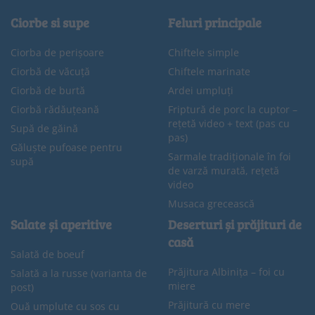
Ciorbe si supe
Feluri principale
Ciorba de perișoare
Chiftele simple
Ciorbă de văcuță
Chiftele marinate
Ciorbă de burtă
Ardei umpluți
Ciorbă rădăuțeană
Friptură de porc la cuptor –
rețetă video + text (pas cu
Supă de găină
pas)
Găluște pufoase pentru
Sarmale tradiționale în foi
supă
de varză murată, rețetă
video
Musaca grecească
Salate și aperitive
Deserturi și prăjituri de
casă
Salată de boeuf
Prăjitura Albinița – foi cu
Salată a la russe (varianta de
miere
post)
Prăjitură cu mere
Ouă umplute cu sos cu