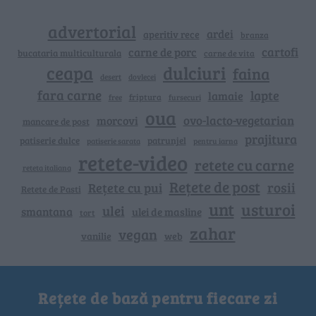
advertorial
ardei
aperitiv rece
branza
cartofi
carne de porc
bucataria multiculturala
carne de vita
ceapa
dulciuri
faina
dovlecei
desert
fara carne
lapte
lamaie
friptura
free
fursecuri
oua
ovo-lacto-vegetarian
morcovi
mancare de post
prajitura
patiserie dulce
patrunjel
patiserie sarata
pentru iarna
retete-video
retete cu carne
reteta italiana
Rețete de post
rosii
Rețete cu pui
Retete de Pasti
unt
usturoi
ulei
smantana
ulei de masline
tort
zahar
vegan
vanilie
web
Rețete de bază pentru fiecare zi