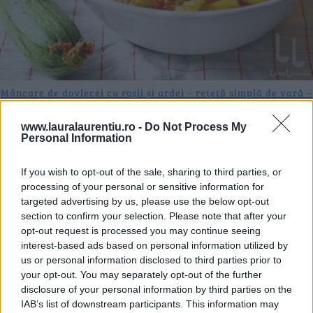
Mâncare de dovlecei cu roșii și ardei – rețetă simplă de vară –
VIDEO+text
28.07.2026
www.lauralaurentiu.ro -
Do Not Process My
Personal Information
If you wish to opt-out of the sale, sharing to third parties, or
processing of your personal or sensitive information for
targeted advertising by us, please use the below opt-out
section to confirm your selection. Please note that after your
opt-out request is processed you may continue seeing
interest-based ads based on personal information utilized by
us or personal information disclosed to third parties prior to
your opt-out. You may separately opt-out of the further
disclosure of your personal information by third parties on the
IAB’s list of downstream participants. This information may