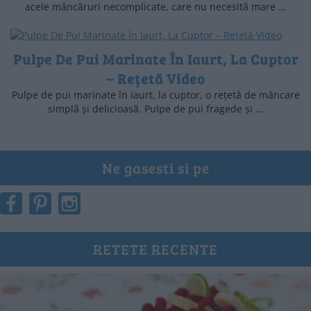
acele mâncăruri necomplicate, care nu necesită mare …
Pulpe De Pui Marinate În Iaurt, La Cuptor
– Rețetă Video
Pulpe de pui marinate în iaurt, la cuptor, o rețetă de mâncare
simplă și delicioasă. Pulpe de pui fragede și …
Ne gasesti si pe
RETETE RECENTE