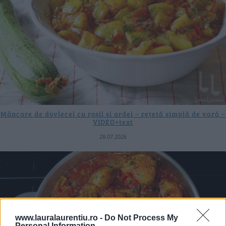
Mâncare de dovlecei cu roșii și ardei – rețetă simplă de vară –
VIDEO+text
28.07.2026
www.lauralaurentiu.ro -
Do Not Process My
Personal Information