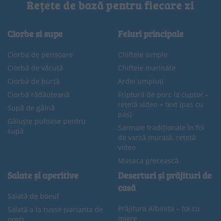
Rețete de bază pentru fiecare zi
Ciorbe si supe
Feluri principale
Ciorba de perișoare
Chiftele simple
Ciorbă de văcuță
Chiftele marinate
Ciorbă de burtă
Ardei umpluți
Ciorbă rădăuțeană
Friptură de porc la cuptor –
rețetă video + text (pas cu
Supă de găină
pas)
Găluște pufoase pentru
Sarmale tradiționale în foi
supă
de varză murată, rețetă
video
Musaca grecească
Salate și aperitive
Deserturi și prăjituri de
casă
Salată de boeuf
Prăjitura Albinița – foi cu
Salată a la russe (varianta de
miere
post)