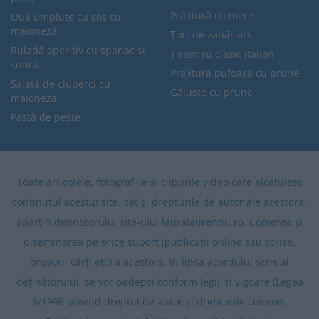
Prăjitură cu mere
Ouă umplute cu sos cu
maioneză
Tort de zahăr ars
Ruladă aperitiv cu spanac și
Tiramisu clasic italian
șuncă
Prăjitură pufoasă cu prune
Salată de ciuperci cu
Găluște cu prune
maioneză
Pastă de pește
Toate articolele, fotografiile și clipurile video care alcătuiesc
conținutul acestui site, cât și drepturile de autor ale acestora,
aparțin deținătorului site-ului lauralaurentiu.ro. Copierea și
diseminarea pe orice suport (publicații online sau scrise,
broșuri, cărți etc) a acestora, în lipsa acordului scris al
deținătorului, se vor pedepsi conform legii în vigoare (Legea
8/1996 privind dreptul de autor și drepturile conexe).