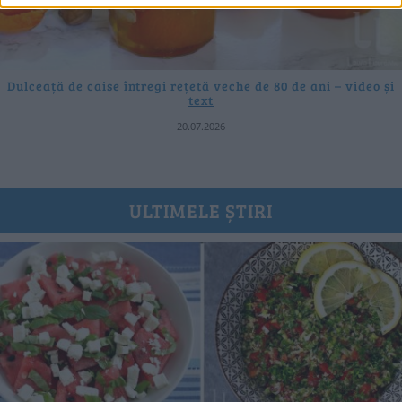
Dulceață de caise întregi rețetă veche de 80 de ani – video și
text
20.07.2026
ULTIMELE ȘTIRI