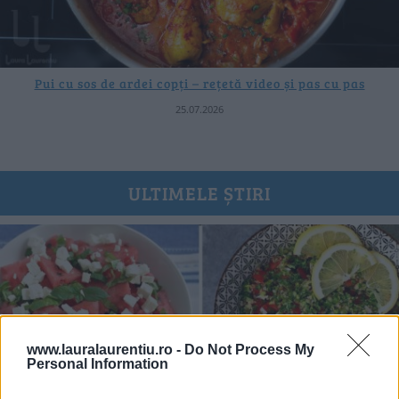
Pui cu sos de ardei copți – rețetă video și pas cu pas
25.07.2026
ULTIMELE ȘTIRI
www.lauralaurentiu.ro -
Do Not Process My
Personal Information