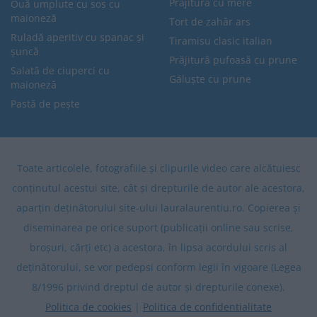
Prăjitură cu mere
Ouă umplute cu sos cu
maioneză
Tort de zahăr ars
Ruladă aperitiv cu spanac și
Tiramisu clasic italian
șuncă
Prăjitură pufoasă cu prune
Salată de ciuperci cu
Găluște cu prune
maioneză
Pastă de pește
Toate articolele, fotografiile și clipurile video care alcătuiesc
conținutul acestui site, cât și drepturile de autor ale acestora,
aparțin deținătorului site-ului lauralaurentiu.ro. Copierea și
diseminarea pe orice suport (publicații online sau scrise,
broșuri, cărți etc) a acestora, în lipsa acordului scris al
deținătorului, se vor pedepsi conform legii în vigoare (Legea
8/1996 privind dreptul de autor și drepturile conexe).
Politica de cookies
|
Politica de confidentialitate