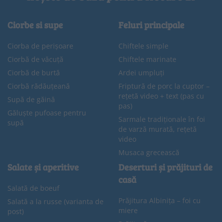
Ciorbe si supe
Feluri principale
Ciorba de perișoare
Chiftele simple
Ciorbă de văcuță
Chiftele marinate
Ciorbă de burtă
Ardei umpluți
Ciorbă rădăuțeană
Friptură de porc la cuptor –
rețetă video + text (pas cu
Supă de găină
pas)
Găluște pufoase pentru
Sarmale tradiționale în foi
supă
de varză murată, rețetă
video
Musaca grecească
Salate și aperitive
Deserturi și prăjituri de
casă
Salată de boeuf
Prăjitura Albinița – foi cu
Salată a la russe (varianta de
miere
post)