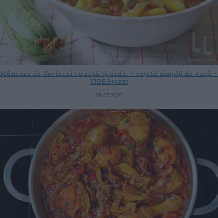
Mâncare de dovlecei cu roșii și ardei – rețetă simplă de vară –
VIDEO+text
28.07.2026