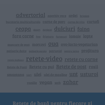
advertorial
ardei
aperitiv rece
branza
cartofi
carne de porc
bucataria multiculturala
carne de vita
ceapa
dulciuri
faina
dovlecei
desert
fara carne
lapte
lamaie
friptura
free
fursecuri
oua
ovo-lacto-vegetarian
morcovi
mancare de post
prajitura
patiserie dulce
patrunjel
patiserie sarata
pentru iarna
retete-video
retete cu carne
reteta italiana
Rețete de post
rosii
Rețete cu pui
Retete de Pasti
unt
usturoi
ulei
smantana
ulei de masline
tort
zahar
vegan
vanilie
web
Rețete de bază pentru fiecare zi