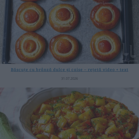
Băscuțe cu brânză dulce și caise – rețetă video + text
31.07.2026