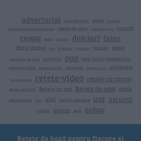
advertorial
ardei
aperitiv rece
branza
cartofi
carne de porc
bucataria multiculturala
carne de vita
ceapa
dulciuri
faina
dovlecei
desert
fara carne
lapte
lamaie
friptura
free
fursecuri
oua
ovo-lacto-vegetarian
morcovi
mancare de post
prajitura
patiserie dulce
patrunjel
patiserie sarata
pentru iarna
retete-video
retete cu carne
reteta italiana
Rețete de post
rosii
Rețete cu pui
Retete de Pasti
unt
usturoi
ulei
smantana
ulei de masline
tort
zahar
vegan
vanilie
web
Rețete de bază pentru fiecare zi