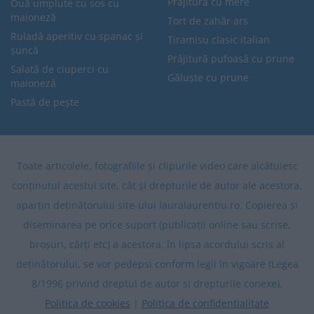
Prăjitură cu mere
Ouă umplute cu sos cu
maioneză
Tort de zahăr ars
Ruladă aperitiv cu spanac și
Tiramisu clasic italian
șuncă
Prăjitură pufoasă cu prune
Salată de ciuperci cu
Găluște cu prune
maioneză
Pastă de pește
Toate articolele, fotografiile și clipurile video care alcătuiesc
conținutul acestui site, cât și drepturile de autor ale acestora,
aparțin deținătorului site-ului lauralaurentiu.ro. Copierea și
diseminarea pe orice suport (publicații online sau scrise,
broșuri, cărți etc) a acestora, în lipsa acordului scris al
deținătorului, se vor pedepsi conform legii în vigoare (Legea
8/1996 privind dreptul de autor și drepturile conexe).
Politica de cookies
|
Politica de confidentialitate