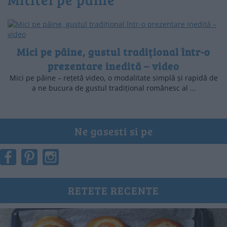
Mici pe pâine, gustul tradițional într-o
prezentare inedită – video
Mici pe pâine – rețetă video, o modalitate simplă și rapidă de
a ne bucura de gustul tradițional românesc al …
Ne gasesti si pe
RETETE RECENTE