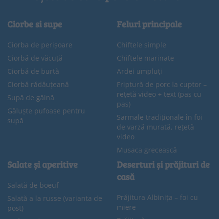
Ciorbe si supe
Feluri principale
Ciorba de perișoare
Chiftele simple
Ciorbă de văcuță
Chiftele marinate
Ciorbă de burtă
Ardei umpluți
Ciorbă rădăuțeană
Friptură de porc la cuptor –
rețetă video + text (pas cu
Supă de găină
pas)
Găluște pufoase pentru
Sarmale tradiționale în foi
supă
de varză murată, rețetă
video
Musaca grecească
Salate și aperitive
Deserturi și prăjituri de
casă
Salată de boeuf
Prăjitura Albinița – foi cu
Salată a la russe (varianta de
miere
post)