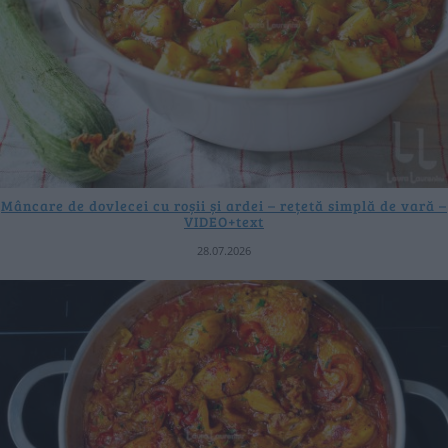
Mâncare de dovlecei cu roșii și ardei – rețetă simplă de vară –
VIDEO+text
28.07.2026