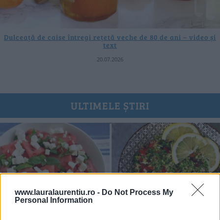
Dulceață de caise întregi rețetă veche de 80 de ani – video și
text
20.07.2026
ULTIMELE ȘTIRI
www.lauralaurentiu.ro -
Do Not Process My
Personal Information