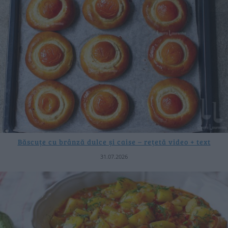
Băscuțe cu brânză dulce și caise – rețetă video + text
31.07.2026