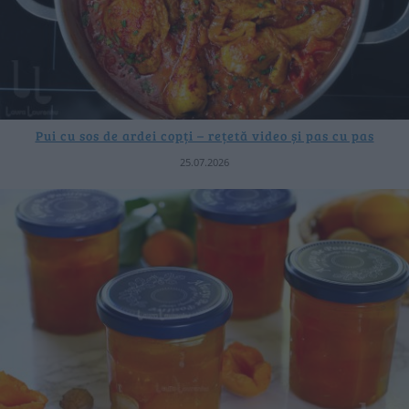
Pui cu sos de ardei copți – rețetă video și pas cu pas
25.07.2026