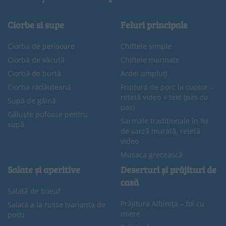
Ciorbe si supe
Feluri principale
Ciorba de perișoare
Chiftele simple
Ciorbă de văcuță
Chiftele marinate
Ciorbă de burtă
Ardei umpluți
Ciorbă rădăuțeană
Friptură de porc la cuptor –
rețetă video + text (pas cu
Supă de găină
pas)
Găluște pufoase pentru
Sarmale tradiționale în foi
supă
de varză murată, rețetă
video
Musaca grecească
Salate și aperitive
Deserturi și prăjituri de
casă
Salată de boeuf
Prăjitura Albinița – foi cu
Salată a la russe (varianta de
miere
post)