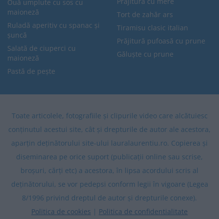
Prăjitură cu mere
Ouă umplute cu sos cu
maioneză
Tort de zahăr ars
Ruladă aperitiv cu spanac și
Tiramisu clasic italian
șuncă
Prăjitură pufoasă cu prune
Salată de ciuperci cu
Găluște cu prune
maioneză
Pastă de pește
Toate articolele, fotografiile și clipurile video care alcătuiesc
conținutul acestui site, cât și drepturile de autor ale acestora,
aparțin deținătorului site-ului lauralaurentiu.ro. Copierea și
diseminarea pe orice suport (publicații online sau scrise,
broșuri, cărți etc) a acestora, în lipsa acordului scris al
deținătorului, se vor pedepsi conform legii în vigoare (Legea
8/1996 privind dreptul de autor și drepturile conexe).
Politica de cookies
|
Politica de confidentialitate