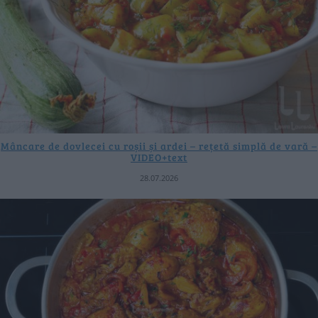
Mâncare de dovlecei cu roșii și ardei – rețetă simplă de vară –
VIDEO+text
28.07.2026