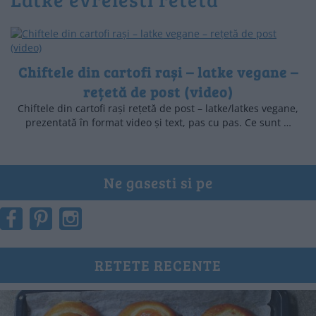
Chiftele din cartofi rași – latke vegane –
rețetă de post (video)
Chiftele din cartofi rași rețetă de post – latke/latkes vegane,
prezentată în format video și text, pas cu pas. Ce sunt …
Ne gasesti si pe
RETETE RECENTE