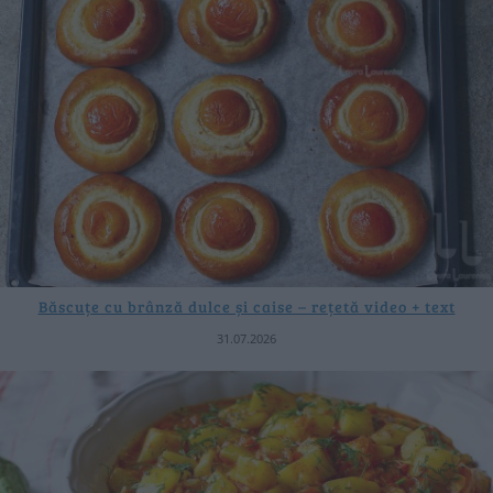
Băscuțe cu brânză dulce și caise – rețetă video + text
31.07.2026