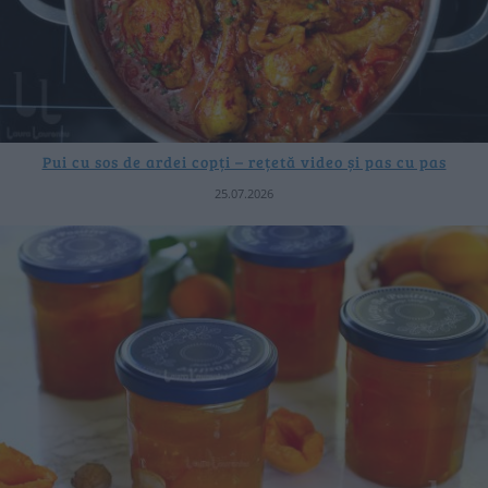
Pui cu sos de ardei copți – rețetă video și pas cu pas
25.07.2026