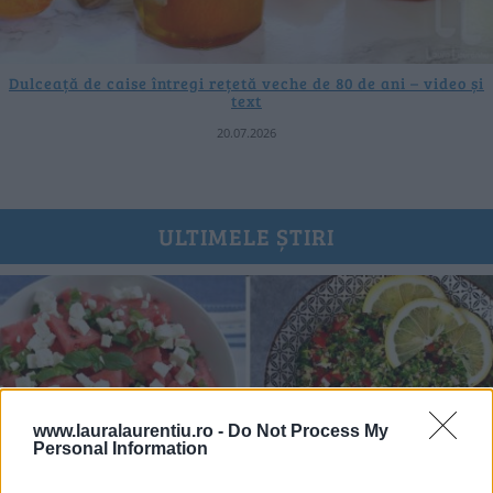
Dulceață de caise întregi rețetă veche de 80 de ani – video și
text
20.07.2026
ULTIMELE ȘTIRI
www.lauralaurentiu.ro -
Do Not Process My
Personal Information