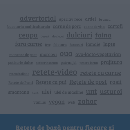
advertorial
ardei
aperitiv rece
branza
cartofi
carne de porc
bucataria multiculturala
carne de vita
ceapa
dulciuri
faina
dovlecei
desert
fara carne
lapte
lamaie
friptura
free
fursecuri
oua
ovo-lacto-vegetarian
morcovi
mancare de post
prajitura
patiserie dulce
patrunjel
patiserie sarata
pentru iarna
retete-video
retete cu carne
reteta italiana
Rețete de post
rosii
Rețete cu pui
Retete de Pasti
unt
usturoi
ulei
smantana
ulei de masline
tort
zahar
vegan
vanilie
web
Rețete de bază pentru fiecare zi