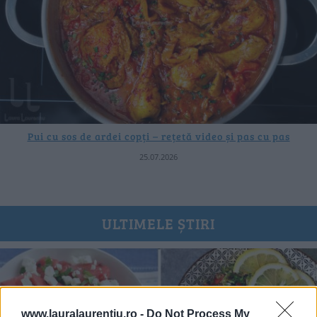
Pui cu sos de ardei copți – rețetă video și pas cu pas
25.07.2026
ULTIMELE ȘTIRI
www.lauralaurentiu.ro -
Do Not Process My