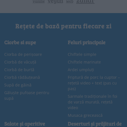
vegan
vanilie
web
Rețete de bază pentru fiecare zi
Ciorbe si supe
Feluri principale
Ciorba de perișoare
Chiftele simple
Ciorbă de văcuță
Chiftele marinate
Ciorbă de burtă
Ardei umpluți
Ciorbă rădăuțeană
Friptură de porc la cuptor –
rețetă video + text (pas cu
Supă de găină
pas)
Găluște pufoase pentru
Sarmale tradiționale în foi
supă
de varză murată, rețetă
video
Musaca grecească
Salate și aperitive
Deserturi și prăjituri de