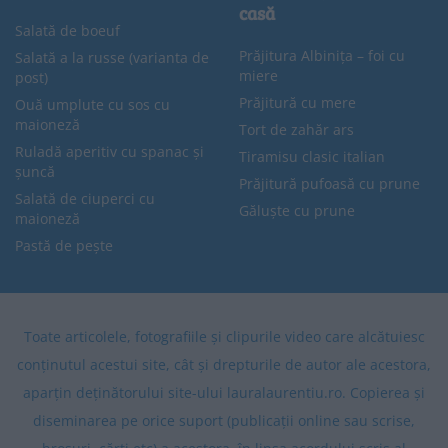
casă
Salată de boeuf
Prăjitura Albinița – foi cu
Salată a la russe (varianta de
miere
post)
Prăjitură cu mere
Ouă umplute cu sos cu
maioneză
Tort de zahăr ars
Ruladă aperitiv cu spanac și
Tiramisu clasic italian
șuncă
Prăjitură pufoasă cu prune
Salată de ciuperci cu
Găluște cu prune
maioneză
Pastă de pește
Toate articolele, fotografiile și clipurile video care alcătuiesc
conținutul acestui site, cât și drepturile de autor ale acestora,
aparțin deținătorului site-ului lauralaurentiu.ro. Copierea și
diseminarea pe orice suport (publicații online sau scrise,