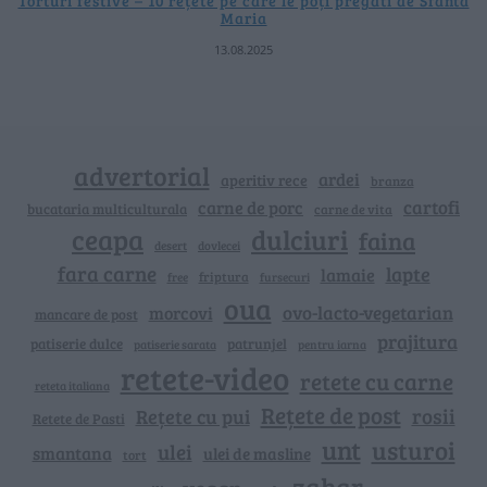
Torturi festive – 10 rețete pe care le poți pregăti de Sfânta
Maria
13.08.2025
advertorial
ardei
aperitiv rece
branza
cartofi
carne de porc
bucataria multiculturala
carne de vita
ceapa
dulciuri
faina
dovlecei
desert
fara carne
lapte
lamaie
friptura
free
fursecuri
oua
ovo-lacto-vegetarian
morcovi
mancare de post
prajitura
patiserie dulce
patrunjel
patiserie sarata
pentru iarna
retete-video
retete cu carne
reteta italiana
Rețete de post
rosii
Rețete cu pui
Retete de Pasti
unt
usturoi
ulei
smantana
ulei de masline
tort
zahar