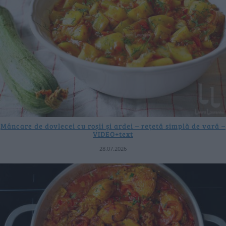
Mâncare de dovlecei cu roșii și ardei – rețetă simplă de vară –
VIDEO+text
28.07.2026